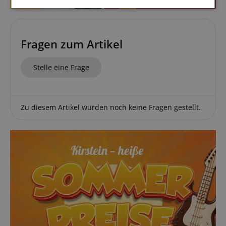
Statistik
Marketing
Funktional
Fragen zum Artikel
Stelle eine Frage
Statistik
Marketing
Funktional
Statistik-Cookies werden verwendet, um zu sehen,
Zu diesem Artikel wurden noch keine Fragen gestellt.
wie Besucher die Website nutzen, z.B. Analyse-
Cookies. Diese Cookies können nicht verwendet
werden, um einen bestimmten Besucher direkt zu
identifizieren.
Anbieter /
Cookie
Laufzeit
Beschreibung
Domain
zoovu-
www.kirstein.at
1
Enables