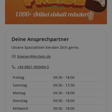
vid-
Stunde
remembering
91347
59
the state of
Minuten
zoovu
assistant for
a given end
user (what
answers were
clicked, on
which page
he was the
last time,
Deine Ansprechpartner
etc.).
Google-
Datenschutzerklärung
Unsere Spezialisten beraten Dich gerne.
blaeser@kirstein.de
+49-8861-909494-5
Freitag
09:30 - 18:00
Samstag
09:30 - 13:30
Montag
09:30 - 18:00
Dienstag
09:30 - 18:00
Mittwoch
09:30 - 18:00