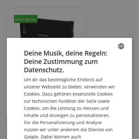
passt genau
Deine Musik, deine Regeln:
Deine Zustimmung zum
1
ENGLISH
Protec A-221ZIP Mundstück
Datenschutz.
GERMAN
Etui für Trompete/Flügelhorn
Um dir das bestmögliche Erlebnis auf
DUTCH
unserer Webseite zu bieten, verwenden wir
Cookies. Dazu gehören essenzielle Cookies
FRENCH
19,99
€
zur technischen Funktion der Seite sowie
ITALIAN
Cookies, um die Leistung zu messen und
Inhalte und Anzeigen zu personalisieren.
SPANISH
Für die Personalisierung und Analyse
Kundenbewertungen
nutzen wir unter anderem die Dienste von
Google. Dabei können auch