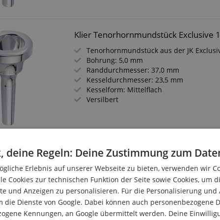
Klier Tenorhornmundstück Exclusive 
Tenorhornmundstück aus der JK Exclusi
Bohrung: 5,0 mm
Randdurchmesser: 37,0 mm
Kesseldurchmesser: 23,5 mm
Kesselform: Mittelflach
Versilbert
, deine Regeln: Deine Zustimmung zum Date
Klier Tenorhornmundstück Exclusive 
gliche Erlebnis auf unserer Webseite zu bieten, verwenden wir C
Versilbertes Tenorhornmundstück aus de
Serie
le Cookies zur technischen Funktion der Seite sowie Cookies, um d
Bohrung: 5,8 mm
e und Anzeigen zu personalisieren. Für die Personalisierung und
Randdurchmesser: 38,0 mm
m die Dienste von Google. Dabei können auch personenbezogene D
Kesseldurchmesser: 24,5 mm
zogene Kennungen, an Google übermittelt werden. Deine Einwilligun
Kesselform: mittel