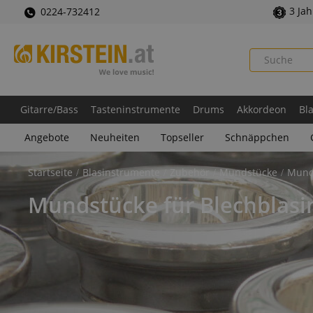
3 Ja
0224-732412
Gitarre/Bass
Tasteninstrumente
Drums
Akkordeon
Bl
Angebote
Neuheiten
Topseller
Schnäppchen
Startseite
Blasinstrumente
Zubehör
Mundstücke
Mund
Mundstücke für Blechblas