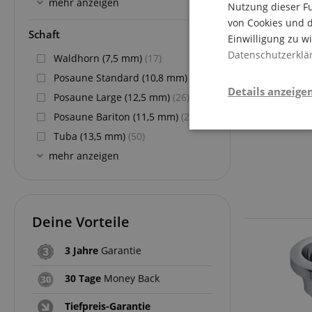
mehr anzeigen
Nutzung dieser Fu
von Cookies und d
Schaft
Einwilligung zu w
Datenschutzerklä
Waldhorn (7,5 mm)
(17)
Posaune Standard (10,8 mm)
(57)
Details anzeige
Posaune Large (12,5 mm)
(26)
Posaune Bariton (11,5 mm)
(20)
Stati
Tuba (13,5 mm)
(50)
mehr anzeigen
Deine Vorteile
3 Jahre
Garantie
Statistik-Cookies we
nicht verwendet werd
30 Tage
Money Back
Tiefpreis-Garantie