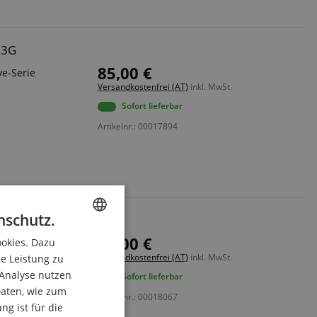
13G
85,00 €
ve-Serie
Versandkostenfrei (AT)
inkl. MwSt.
Sofort lieferbar
Artikelnr.: 00017894
nschutz.
10E
85,00 €
ookies. Dazu
ENGLISH
r JK Exclusive-
Versandkostenfrei (AT)
inkl. MwSt.
ie Leistung zu
GERMAN
 Analyse nutzen
Sofort lieferbar
DUTCH
aten, wie zum
Artikelnr.: 00018067
g ist für die
FRENCH