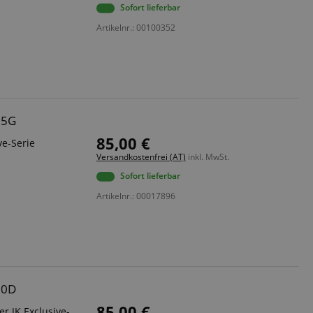
Sofort lieferbar
Artikelnr.: 00100352
15G
85,00 €
ve-Serie
Versandkostenfrei (AT)
inkl. MwSt.
Sofort lieferbar
Artikelnr.: 00017896
10D
85,00 €
r JK Exclusive-