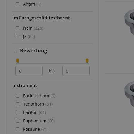
Ahorn
(4)
Im Fachgeschäft testbereit
Nein
(228)
Ja
(85)
Bewertung
bis
Instrument
Parforcehorn
(9)
Tenorhorn
(31)
Bariton
(61)
Euphonium
(60)
Posaune
(71)