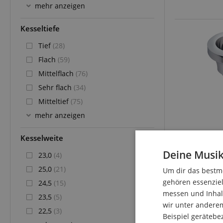
mehr anzeigen
Kesseltiefe
Tief
(28)
Flach
(59)
Mittelflach
(76)
Sehr flach
(34)
Mitteltief
(75)
mehr anzeigen
Kesselweite
Deine Musik
23,0
(4)
25,0
(21)
Um dir das bestmö
gehören essenziel
24,5
(15)
messen und Inhalt
23,5
(5)
wir unter andere
22,5
(3)
Beispiel gerätebe