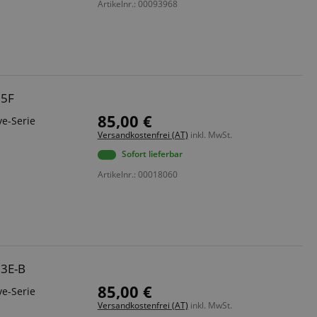
Artikelnr.: 00093968
 end user (what
).
15F
85,00 €
ve-Serie
Versandkostenfrei (AT)
inkl. MwSt.
Sofort lieferbar
Artikelnr.: 00018060
13E-B
85,00 €
ve-Serie
Versandkostenfrei (AT)
inkl. MwSt.