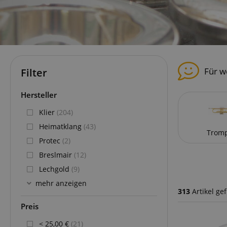
Für w
Filter
Hersteller
Klier
(204)
Heimatklang
(43)
Trom
Protec
(2)
Breslmair
(12)
Lechgold
(9)
mehr anzeigen
313
Artikel ge
Preis
< 25,00 €
(21)