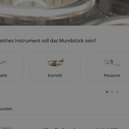
elches Instrument soll das Mundstück sein?
pete
Kornett
Posaune
funden