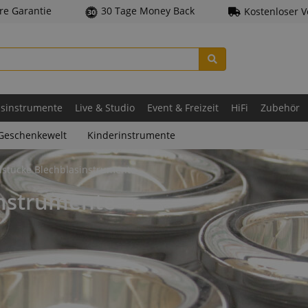
hre Garantie
30 Tage Money Back
Kostenloser 
asinstrumente
Live & Studio
Event & Freizeit
HiFi
Zubehör
Geschenkewelt
Kinderinstrumente
stücke Blechblasinstrumente
instrumente