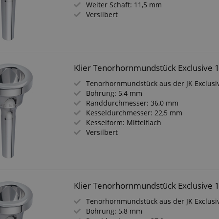
Weiter Schaft: 11,5 mm
 /
Versilbert
Laufzeit
Beschreibung
stein.at
1 Stunde
Enables remembering the state of zoovu assistant for a given
59
answers were clicked, on which page he was the last time, etc.
Minuten
Klier Tenorhornmundstück Exclusive 
Google-Datenschutzerklärung
Tenorhornmundstück aus der JK Exclusi
Bohrung: 5,4 mm
Randdurchmesser: 36,0 mm
Kesseldurchmesser: 22,5 mm
Kesselform: Mittelflach
Versilbert
Klier Tenorhornmundstück Exclusive 
Tenorhornmundstück aus der JK Exclusi
Bohrung: 5,8 mm