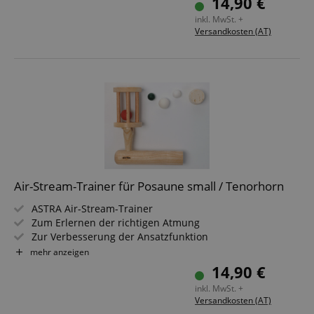
14,90 €
inkl. MwSt. +
Versandkosten (AT)
Air-Stream-Trainer für Posaune small / Tenorhorn
ASTRA Air-Stream-Trainer
Zum Erlernen der richtigen Atmung
Zur Verbesserung der Ansatzfunktion
Für Posaune small oder Tenorhorn
mehr anzeigen
Bohrung 12 mm (Durchmesser)
14,90 €
inkl. MwSt. +
Versandkosten (AT)