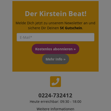
zoovu-
www.kirstein.at
1
Enables
vid-
Stunde
remembering
91347
59
the state of
Minuten
zoovu
Der Kirstein Beat!
assistant for
a given end
user (what
Melde Dich jetzt zu unserem Newsletter an und
answers were
sichere Dir Deinen
5€ Gutschein
.
clicked, on
which page
he was the
last time,
etc.).
Google-
Datenschutzerklärung
Kostenlos abonnieren »
Mehr Info »
0224-732412
Heute erreichbar: 09:30 - 18:00
Weitere Informationen