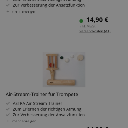
Zur Verbesserung der Ansatzfunktion
Für Posaune large, Bariton oder Tuba
mehr anzeigen
Bohrung 14 mm (Durchmesser)
14,90 €
inkl. MwSt. +
Versandkosten (AT)
Air-Stream-Trainer für Trompete
ASTRA Air-Stream-Trainer
Zum Erlernen der richtigen Atmung
Zur Verbesserung der Ansatzfunktion
Für Trompete
mehr anzeigen
Bohrung 11 mm (Durchmesser)