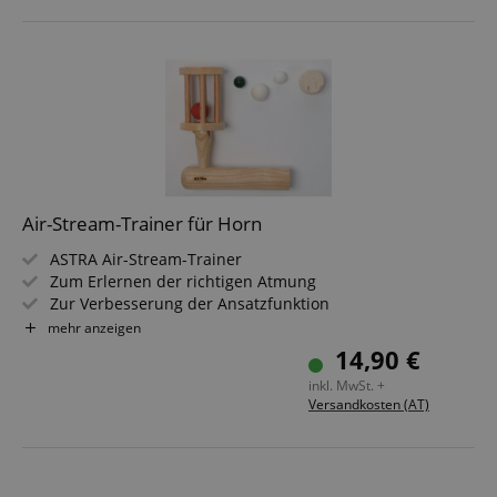
Air-Stream-Trainer für Horn
ASTRA Air-Stream-Trainer
Zum Erlernen der richtigen Atmung
Zur Verbesserung der Ansatzfunktion
Für Waldhorn small
mehr anzeigen
Bohrung 8,5 mm (Durchmesser)
14,90 €
inkl. MwSt. +
Versandkosten (AT)