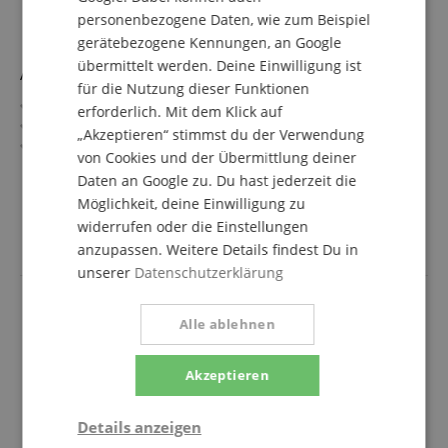
personenbezogene Daten, wie zum Beispiel
gerätebezogene Kennungen, an Google
übermittelt werden. Deine Einwilligung ist
Astra Air-Stream-Trainer für Tenor-Saxofon
für die Nutzung dieser Funktionen
ASTRA Air-Stream-Trainer
erforderlich. Mit dem Klick auf
Zum Erlernen der richtigen Atmung
„Akzeptieren“ stimmst du der Verwendung
Zur Verbesserung der Ansatzfunktion
von Cookies und der Übermittlung deiner
Für Tenor-Saxofon
mehr anzeigen
Daten an Google zu. Du hast jederzeit die
Bohrung: 8,5 mm Durchmesser
19,90 €
Möglichkeit, deine Einwilligung zu
inkl. MwSt. +
widerrufen oder die Einstellungen
Versandkosten (AT)
anzupassen. Weitere Details findest Du in
unserer
Datenschutzerklärung
Alle ablehnen
Akzeptieren
Details anzeigen