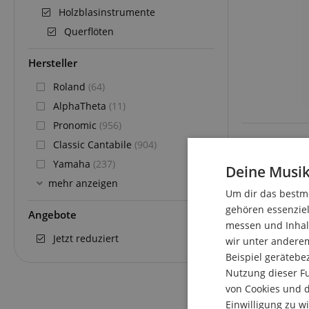
Holzblasinstrumente
Querflöten
Hersteller
Roland
(64)
AlphaTheta
(11)
Pronomic
(956)
Classic Cantabile
(904)
Yamaha
(237)
Deine Musik
mehr anzeigen
Um dir das bestmö
gehören essenziel
Angebote
messen und Inhalt
Jetzt reduziert
wir unter andere
Beispiel gerätebe
Nutzung dieser Fu
von Cookies und d
Einwilligung zu w