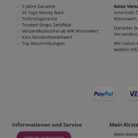
zoovu-
www.kir
3 Jahre Garantie
Keine Vers
vid-
91347
30 Tage Money Back
innerhalb 
Tiefpreisgarantie
Warenwert 
Trusted Shops Zertifikat
Darunter be
Versandkostenfrei ab 49€ Warenwert
Versandkost
Kein Mindestbestellwert
Top Beschreibungen
Wir haben 
weitere In
Informationen und Service
Mein Kirst
Mein Konto
Vertrag widerrufen