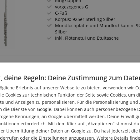
Ringklappen
vorgezogenes G
C-Fuß
Korpus: 925er Sterling Silber
Mundlochplatte und Mundlochkamin: 92
Silber
Inkl. Flötenetui und Etuitasche
Azumi AZ-Z2E Querflöte
Geschlossene Klappen
, deine Regeln: Deine Zustimmung zum Date
Handgemachtes ALTUS Z-Cut Kopfstück 
gliche Erlebnis auf unserer Webseite zu bieten, verwenden wir C
Sterling Silber
Vorgezogenes G
le Cookies zur technischen Funktion der Seite sowie Cookies, um d
C-Fuß
e und Anzeigen zu personalisieren. Für die Personalisierung und
Korpus Neusilber versilbert
m die Dienste von Google. Dabei können auch personenbezogene D
Inkl. Flötenetui und Etuitasche
zogene Kennungen, an Google übermittelt werden. Deine Einwilligun
nktionen erforderlich. Mit dem Klick auf „Akzeptieren“ stimmst 
er Übermittlung deiner Daten an Google zu. Du hast jederzeit die 
iderrufen oder die Einstellungen anzupassen. Weitere Details find