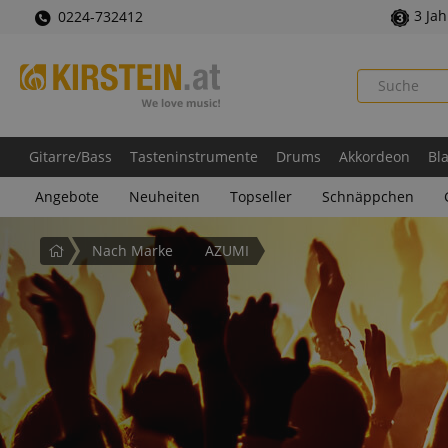
3 Ja
0224-732412
Gitarre/Bass
Tasteninstrumente
Drums
Akkordeon
Bl
Angebote
Neuheiten
Topseller
Schnäppchen
Startseite
Nach Marke
AZUMI