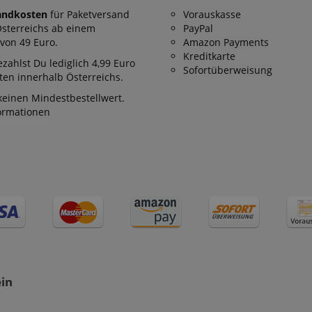
stein.at
1 Stunde
Enables remembering the state of zoovu assistant for a given
andkosten
für Paketversand
Vorauskasse
59
answers were clicked, on which page he was the last time, etc.
Minuten
Österreichs ab einem
PayPal
von 49 Euro.
Amazon Payments
Kreditkarte
zahlst Du lediglich 4,99 Euro
Google-Datenschutzerklärung
Sofortüberweisung
en innerhalb Österreichs.
keinen Mindestbestellwert.
formationen
ein