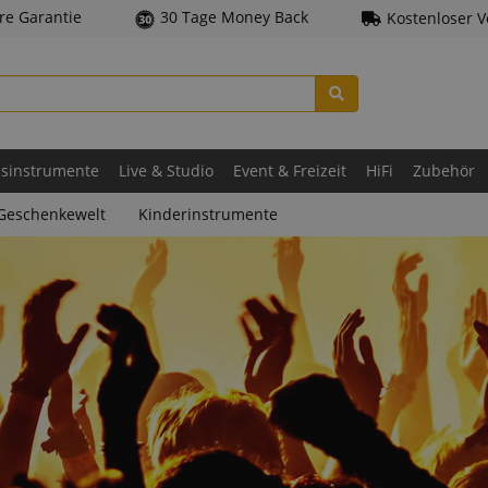
hre Garantie
30 Tage Money Back
Kostenloser 
asinstrumente
Live & Studio
Event & Freizeit
HiFi
Zubehör
Geschenkewelt
Kinderinstrumente