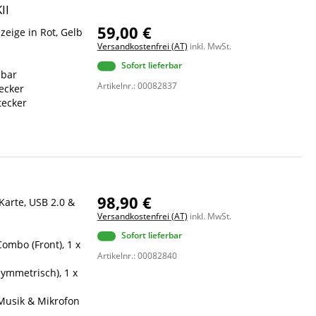
II
59,00 €
eige in Rot, Gelb
Versandkostenfrei (AT)
inkl. MwSt.
Sofort lieferbar
lbar
Artikelnr.: 00082837
ecker
tecker
98,90 €
Karte, USB 2.0 &
Versandkostenfrei (AT)
inkl. MwSt.
Sofort lieferbar
Combo (Front), 1 x
Artikelnr.: 00082840
symmetrisch), 1 x
Musik & Mikrofon