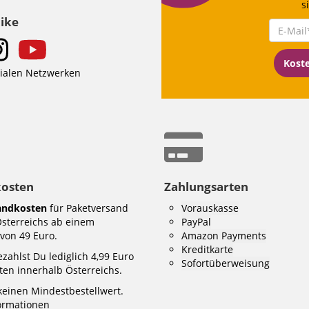
s
Like
Kost
zialen Netzwerken
kosten
Zahlungsarten
andkosten
für Paketversand
Vorauskasse
Österreichs ab einem
PayPal
von 49 Euro.
Amazon Payments
Kreditkarte
zahlst Du lediglich 4,99 Euro
Sofortüberweisung
en innerhalb Österreichs.
keinen Mindestbestellwert.
formationen