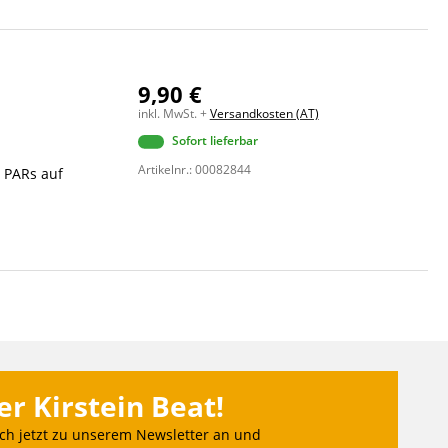
9,90 €
inkl. MwSt. +
Versandkosten (AT)
Sofort lieferbar
Artikelnr.: 00082844
d PARs auf
er Kirstein Beat!
ch jetzt zu unserem Newsletter an und