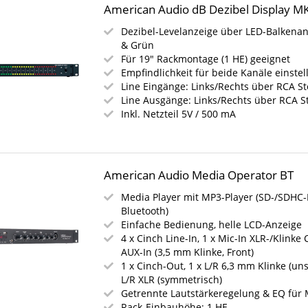
American Audio dB Dezibel Display MK
Dezibel-Levelanzeige über LED-Balkenanz
& Grün
Für 19" Rackmontage (1 HE) geeignet
Empfindlichkeit für beide Kanäle einstel
Line Eingänge: Links/Rechts über RCA St
Line Ausgänge: Links/Rechts über RCA S
Inkl. Netzteil 5V / 500 mA
American Audio Media Operator BT
Media Player mit MP3-Player (SD-/SDHC-
Bluetooth)
Einfache Bedienung, helle LCD-Anzeige
4 x Cinch Line-In, 1 x Mic-In XLR-/Klinke 
AUX-In (3,5 mm Klinke, Front)
1 x Cinch-Out, 1 x L/R 6,3 mm Klinke (un
L/R XLR (symmetrisch)
Getrennte Lautstärkeregelung & EQ für 
Rack-Einbauhöhe: 1 HE