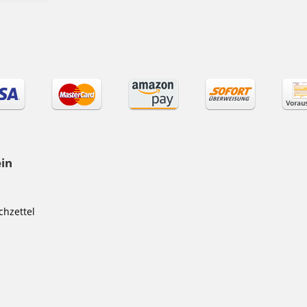
ein
hzettel