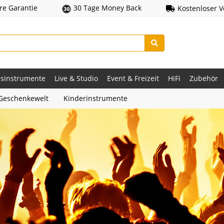
hre Garantie
30 Tage Money Back
Kostenloser 
asinstrumente
Live & Studio
Event & Freizeit
HiFi
Zubehör
Geschenkewelt
Kinderinstrumente