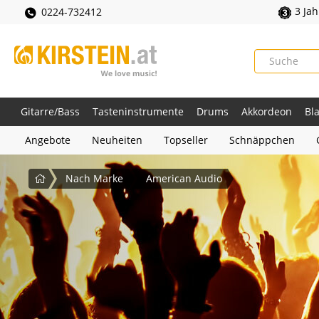
3 Ja
0224-732412
Gitarre/Bass
Tasteninstrumente
Drums
Akkordeon
Bl
Angebote
Neuheiten
Topseller
Schnäppchen
Startseite
Nach Marke
American Audio