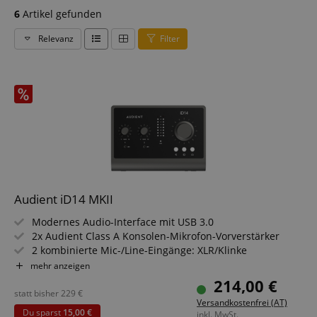
6
Artikel gefunden
Relevanz
Filter
Audient iD14 MKII
Modernes Audio-Interface mit USB 3.0
2x Audient Class A Konsolen-Mikrofon-Vorverstärker
2 kombinierte Mic-/Line-Eingänge: XLR/Klinke
Kombibuchse
mehr anzeigen
24 Bit / 44,1 - 96 kHz, Audio-Loopback
214,00 €
Perfekt geeignet für kleine, aber anspruchsvolle Setups
statt bisher
229
€
Versandkostenfrei (AT)
Leistungsstarker Kopfhörerverstärker mit unabhängigem
Du sparst
15,00 €
inkl. MwSt.