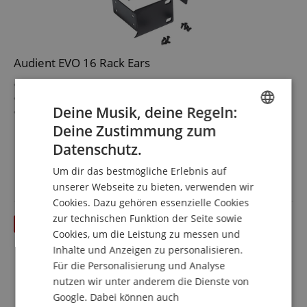
Audient EVO 16 Rack Ears
Enthält: 2 Rackwinkel inkl. Schrauben
Material: Metall
Deine Musik, deine Regeln:
19" Winkel für ein EVO 16
Farbe: Schwarz
mehr anzeigen
Deine Zustimmung zum
ENGLISH
17,99 €
Datenschutz.
GERMAN
inkl. MwSt. +
Um dir das bestmögliche Erlebnis auf
Versandkosten (AT)
DUTCH
unserer Webseite zu bieten, verwenden wir
Cookies. Dazu gehören essenzielle Cookies
FRENCH
zur technischen Funktion der Seite sowie
ITALIAN
Cookies, um die Leistung zu messen und
Inhalte und Anzeigen zu personalisieren.
SPANISH
Für die Personalisierung und Analyse
nutzen wir unter anderem die Dienste von
Google. Dabei können auch