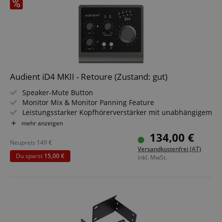
Audient iD4 MKII - Retoure (Zustand: gut)
Speaker-Mute Button
Monitor Mix & Monitor Panning Feature
Leistungsstarker Kopfhörerverstärker mit unabhängigem
DAC
mehr anzeigen
ADC Dynamikumfang: 121 dB
134,00 €
DAC Dynamikumfang: 126 dB
Neupreis
149
€
Versandkostenfrei (AT)
48 Volt Phantomspeisung
Du sparst
15,00 €
inkl. MwSt.