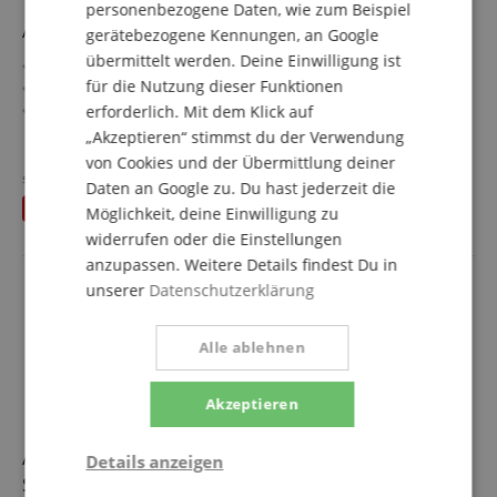
personenbezogene Daten, wie zum Beispiel
Audient iD44 MKII
gerätebezogene Kennungen, an Google
übermittelt werden. Deine Einwilligung ist
Hochwertiges Audio Interface für Mac & PC
für die Nutzung dieser Funktionen
4x Class-A Audient Console Mikrofon Vorverstärker
2x ADAT Inputs & Outputs zur digitalen Erweiterung
erforderlich. Mit dem Klick auf
1x unabhängiger Kopfhörer Ausgang
mehr anzeigen
„Akzeptieren“ stimmst du der Verwendung
Audio-Loopback
521,00 €
von Cookies und der Übermittlung deiner
ScrollControl
statt bisher
527
€
Daten an Google zu. Du hast jederzeit die
Versandkostenfrei (AT)
Du sparst
6,00 €
inkl. MwSt.
Möglichkeit, deine Einwilligung zu
widerrufen oder die Einstellungen
anzupassen. Weitere Details findest Du in
unserer
Datenschutzerklärung
Alle ablehnen
Akzeptieren
Audient Oria Mini + SoundID Reference Complete
Details anzeigen
Set