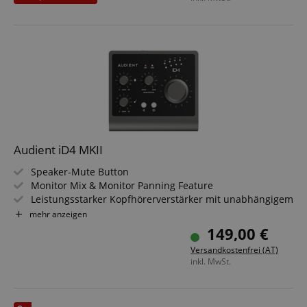
DAC
Audient iD4 MKII
Speaker-Mute Button
Monitor Mix & Monitor Panning Feature
Leistungsstarker Kopfhörerverstärker mit unabhängigem
DAC
mehr anzeigen
ADC Dynamikumfang: 121 dB
149,00 €
DAC Dynamikumfang: 126 dB
Versandkostenfrei (AT)
48 Volt Phantomspeisung
inkl. MwSt.