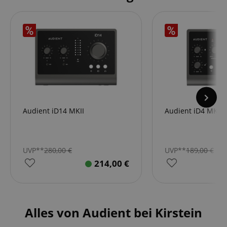
Audient iD14 MKII
Audient iD4 MKII
UVP**
280,00
€
UVP**
189,00
€
214,00
€
Alles von Audient bei Kirstein