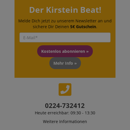
vid-
Stunde
remembering
91347
59
the state of
Der Kirstein Beat!
Minuten
zoovu
assistant for
a given end
Melde Dich jetzt zu unserem Newsletter an und
user (what
answers were
sichere Dir Deinen
5€ Gutschein
.
clicked, on
which page
he was the
last time,
etc.).
Google-
Kostenlos abonnieren »
Datenschutzerklärung
Mehr Info »
0224-732412
Heute erreichbar: 09:30 - 13:30
Weitere Informationen