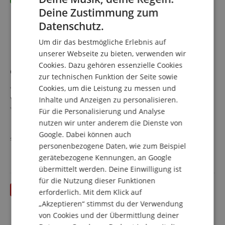
Deine Zustimmung zum
ENGLISH
Datenschutz.
GERMAN
Um dir das bestmögliche Erlebnis auf
DUTCH
unserer Webseite zu bieten, verwenden wir
Cookies. Dazu gehören essenzielle Cookies
FRENCH
Caballero Europe CA-EUCM 4/4 Set
zur technischen Funktion der Seite sowie
ITALIAN
Caballero Europe by Manuel Rodríguez
Cookies, um die Leistung zu messen und
Decke: Kanadische Rotzeder, massiv
Inhalte und Anzeigen zu personalisieren.
SPANISH
Boden & Zarge: Mahagoni
Für die Personalisierung und Analyse
Griffbrett/Hals: Palisander / Ahorn
mehr anzeigen
nutzen wir unter anderem die Dienste von
Farbe & Finish: Natur, Seidenmatt
335,10 €
Google. Dabei können auch
Sparset inklusive Gigbag, Gitarrenschule, Clip-Tuner und
statt einzeln
336,58
€
Versandkostenfrei (AT)
personenbezogene Daten, wie zum Beispiel
Saiten
inkl. MwSt.
gerätebezogene Kennungen, an Google
übermittelt werden. Deine Einwilligung ist
für die Nutzung dieser Funktionen
erforderlich. Mit dem Klick auf
„Akzeptieren“ stimmst du der Verwendung
von Cookies und der Übermittlung deiner