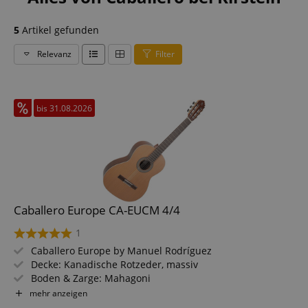
5
Artikel gefunden
Relevanz
Filter
bis 31.08.2026
Caballero Europe CA-EUCM 4/4
1
Caballero Europe by Manuel Rodríguez
Decke: Kanadische Rotzeder, massiv
Boden & Zarge: Mahagoni
Griffbrett/Hals: Palisander / Ahorn
mehr anzeigen
Farbe & Finish: Natur, Seidenmatt