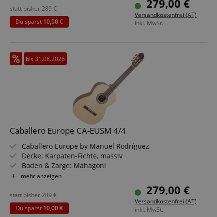
279,00 €
statt bisher
289
€
Versandkostenfrei (AT)
Du sparst
10,00 €
inkl. MwSt.
bis 31.08.2026
Caballero Europe CA-EUSM 4/4
Caballero Europe by Manuel Rodríguez
Decke: Karpaten-Fichte, massiv
Boden & Zarge: Mahagoni
Griffbrett/Hals: Palisander / Ahorn
mehr anzeigen
Farbe & Finish: Natur, Seidenmatt
279,00 €
statt bisher
289
€
Versandkostenfrei (AT)
Du sparst
10,00 €
inkl. MwSt.