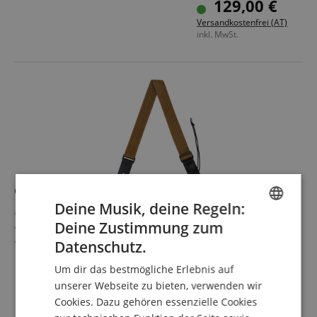
129,00 €
Versandkostenfrei (AT)
inkl. MwSt.
Cascha HH 2203 Ukulele Gurt Nylon - Braun
Deine Musik, deine Regeln:
Hochwertiger und komfortabler Ukulelengurt
Deine Zustimmung zum
Material: Nylon - Braun
ENGLISH
Länge: 76cm bis 139cm
Datenschutz.
GERMAN
Um dir das bestmögliche Erlebnis auf
DUTCH
11,90 €
unserer Webseite zu bieten, verwenden wir
Cookies. Dazu gehören essenzielle Cookies
inkl. MwSt. +
FRENCH
Versandkosten (AT)