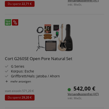
Versandkostenfrei (AT)
Bass-Saiten, Gitarrenständer, Gitarrengurt, Clip-Tuner
Du sparst
22,71 €
inkl. MwSt.
und Instrumentenkabel 3m
Cort G260SE Open Pore Natural Set
G Series
Korpus: Esche
Griffbrett/Hals: Jatoba / Ahorn
Tonabnehmer: 2x Cort Voiced Tone VTS-63, 1x VTH-59
mehr anzeigen
(HSS)
542,00 €
Farbe & Finish: Natural, Open Pore
statt einzeln
571,20
€
Versandkostenfrei (AT)
Sparset inklusive Verstärker, Tasche, Schule,
Du sparst
29,20 €
inkl. MwSt.
Gitarrenständer, Kabel, Clip-Tuner, Saiten und Plektren