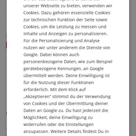
DUTCH
unserer Webseite zu bieten, verwenden wir
Artisan Series
Decke/Korpus: Esche / Mahagoni
Cookies. Dazu gehören essenzielle Cookies
FRENCH
Griffbrett/Hals: Panga Panga / Ahorn, Panga Panga, 5-tlg
zur technischen Funktion der Seite sowie
ITALIAN
Tonabnehmer: 2 x Fishman Fluence Bass Soapbar
mehr anzeigen
Cookies, um die Leistung zu messen und
Farbe & Finish: Etched Natural Black, sandgestrahlt
1.221,00 €
Inhalte und Anzeigen zu personalisieren.
SPANISH
Inklusive Premium Softcase
statt bisher
1.249
€
Für die Personalisierung und Analyse
Versandkostenfrei (AT)
Du sparst
28,00 €
inkl. MwSt.
nutzen wir unter anderem die Dienste von
Google. Dabei können auch
personenbezogene Daten, wie zum Beispiel
gerätebezogene Kennungen, an Google
übermittelt werden. Deine Einwilligung ist
für die Nutzung dieser Funktionen
erforderlich. Mit dem Klick auf
„Akzeptieren“ stimmst du der Verwendung
von Cookies und der Übermittlung deiner
Daten an Google zu. Du hast jederzeit die
Cort CM30-R
Möglichkeit, deine Einwilligung zu
2 Kanäle - Clean & Distortion
widerrufen oder die Einstellungen
3-Band Equalizer
anzupassen. Weitere Details findest Du in
Reverb