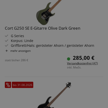
Cort G250 SE E-Gitarre Olive Dark Green
G Series
Korpus: Linde
Griffbrett/Hals: gerösteter Ahorn / gerösteter Ahorn
Tonabnehmer: Cort Voiced Tone VTS63 & VTH59 SSH
mehr anzeigen
Farbe & Finish: Olive Dark Green, Gloss
285,00 €
statt bisher
286
€
Versandkostenfrei (AT)
inkl. MwSt.
bis 31.08.2026