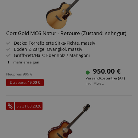
Cort Gold MC6 Natur - Retoure (Zustand: sehr gut)
Decke: Torrefizierte Sitka-Fichte, massiv
Boden & Zarge: Ovangkol, massiv
Griffbrett/Hals: Ebenholz / Mahagoni
Elektronik: Fishman Flex Blend
mehr anzeigen
Farbe & Finish: Natur, Gloss
950,00 €
Neupreis
999
€
Versandkostenfrei (AT)
Du sparst
49,00 €
inkl. MwSt.
bis 31.08.2026