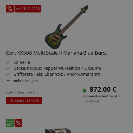
bis 31.08.2026
Cort KX508 Multi Scale II Mariana Blue Burst
KX-Serie
Decke/Korpus: Pappel Wurzelholz / Okoume
Griffbrett/Hals: Ebenholz / Ahorn/Amaranth
Tonabnehmer: 2x Fishman Fluence Modern Humbucker
mehr anzeigen
(HH)
872,00 €
Farbe & Finish: Mariana Blue Burst, Gloss
statt bisher
899
€
Versandkostenfrei (AT)
Du sparst
27,00 €
inkl. MwSt.