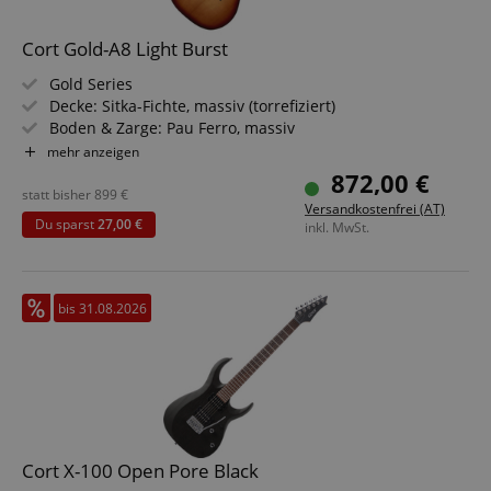
Cort Gold-A8 Light Burst
Gold Series
Decke: Sitka-Fichte, massiv (torrefiziert)
Boden & Zarge: Pau Ferro, massiv
Griffbrett/Hals: Ebenholz / Mahagoni
mehr anzeigen
Elektronik: Fishman Sonicore Pickup / Fishman Flex
872,00 €
Blend System
statt bisher
899
€
Versandkostenfrei (AT)
Farbe & Finish: Light Burst | Natural Back & Sides
Du sparst
27,00 €
inkl. MwSt.
bis 31.08.2026
Cort X-100 Open Pore Black