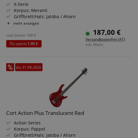
X-Serie
Korpus: Meranti
Griffbrett/Hals: Jatoba / Ahorn
Tonabnehmer: 2x Powersound Humbucker (HH)
mehr anzeigen
Farbe & Finish: Open Pore Black
187,00 €
statt bisher
188
€
Versandkostenfrei (AT)
Du sparst
1,00 €
inkl. MwSt.
bis 31.08.2026
Cort Action Plus Translucent Red
Action Series
Korpus: Pappel
Griffbrett/Hals: Jatoba / Ahorn