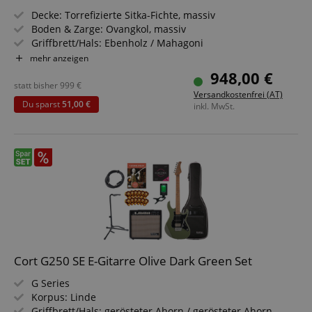
Decke: Torrefizierte Sitka-Fichte, massiv
Boden & Zarge: Ovangkol, massiv
Griffbrett/Hals: Ebenholz / Mahagoni
Elektronik: Fishman Flex Blend
mehr anzeigen
Farbe & Finish: Light Burst, Gloss
948,00 €
statt bisher
999
€
Versandkostenfrei (AT)
Du sparst
51,00 €
inkl. MwSt.
Cort G250 SE E-Gitarre Olive Dark Green Set
G Series
Korpus: Linde
Griffbrett/Hals: gerösteter Ahorn / gerösteter Ahorn