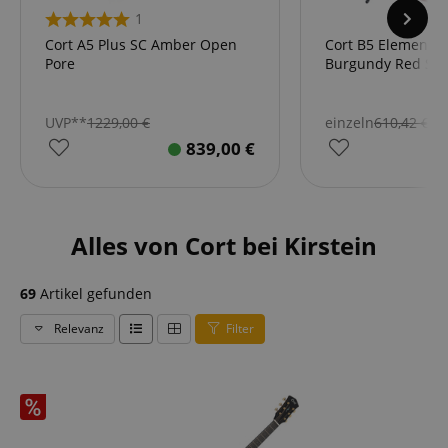
1
Cort A5 Plus SC Amber Open
Cort B5 Element 
Pore
Burgundy Red Star
UVP**
1229,00
€
einzeln
610,42
€
839,00
€
Alles von Cort bei Kirstein
69
Artikel gefunden
Relevanz
Filter