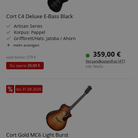
Cort C4 Deluxe E-Bass Black
Artisan Series
Korpus: Pappel
Griffbrett/Hals: Jatoba / Ahorn
Tonabnehmer: Bartolini® MK-1 Pickups
mehr anzeigen
Farbe & Finish: Black, Gloss
359,00 €
statt bisher
379
€
Versandkostenfrei (AT)
Du sparst
20,00 €
inkl. MwSt.
bis 31.08.2026
Cort Gold MC6 Light Burst