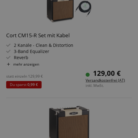
Cort CM15-R Set mit Kabel
2 Kanäle - Clean & Distortion
3-Band Equalizer
Reverb
15 Watt (RMS) Leistung
mehr anzeigen
Custom 8" Lautsprecher
129,00 €
Inkl. Textil-Klinkenkabel
statt einzeln
129,99
€
Versandkostenfrei (AT)
Du sparst
0,99 €
inkl. MwSt.