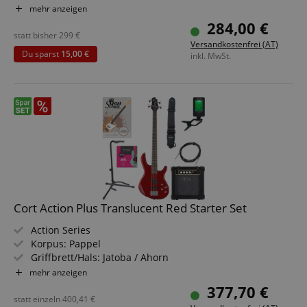
Tonabnehmer: Powersound PSEB1-5/F & PSEB1-5/R
mehr anzeigen
Farbe & Finish: Translucent Red
284,00 €
statt bisher
299
€
Versandkostenfrei (AT)
Du sparst
15,00 €
inkl. MwSt.
Cort Action Plus Translucent Red Starter Set
Action Series
Korpus: Pappel
Griffbrett/Hals: Jatoba / Ahorn
Tonabnehmer: Powersound PSEB1-5/F & PSEB1-5/R
mehr anzeigen
Farbe & Finish: Translucent Red
377,70 €
Sparset inklusive Bass-Verstärker, Schule für E-Bass,
statt einzeln
400,41
€