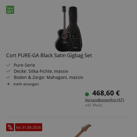
Cort PURE-GA Black Satin Gigbag Set
Pure-Serie
Decke: Sitka-Fichte, massiv
Boden & Zarge: Mahagoni, massiv
Griffbrett/Hals: Ovangkol / Mahagoni
mehr anzeigen
Elektronik: Fishman Sonitone
468,60 €
Farbe: Black Satin Top, Natural Satin Body
Versandkostenfrei (AT)
Sparset inklusive Gigbag
inkl. MwSt.
bis 31.08.2026