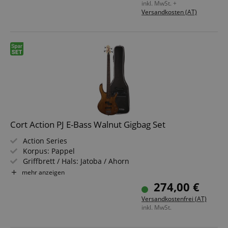
inkl. MwSt. +
Versandkosten (AT)
Anbieter /
Cookie
Laufzeit
Beschreibung
Domain
zoovu-
www.kirstein.at
1
Enables
vid-
Stunde
remembering
91347
59
the state of
Minuten
zoovu
assistant for
Cort Action PJ E-Bass Walnut Gigbag Set
a given end
user (what
Action Series
answers were
Korpus: Pappel
clicked, on
which page
Griffbrett / Hals: Jatoba / Ahorn
he was the
Pickups: 1x Standard Single-Coil, 1x Standard Split Coil
mehr anzeigen
last time,
etc.).
Google-
Finish: Open Pore Walnut
274,00 €
Datenschutzerklärung
Sparset inklusive Gigbag
Versandkostenfrei (AT)
inkl. MwSt.