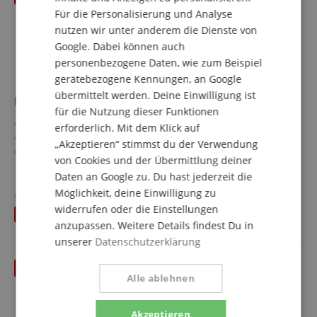
Für die Personalisierung und Analyse
nutzen wir unter anderem die Dienste von
Google. Dabei können auch
personenbezogene Daten, wie zum Beispiel
gerätebezogene Kennungen, an Google
übermittelt werden. Deine Einwilligung ist
Digitech DOD Overdrive Preamp 250 Effekt Pedal
für die Nutzung dieser Funktionen
Overdrive Pedal
erforderlich. Mit dem Klick auf
Wiederauflage des legendären DOD Pedals
„Akzeptieren“ stimmst du der Verwendung
Verbesserte Schaltung & Komponenten
von Cookies und der Übermittlung deiner
True Bypass
mehr anzeigen
Daten an Google zu. Du hast jederzeit die
Leichtes Aluminium Gehäuse
91,00 €
Möglichkeit, deine Einwilligung zu
Aktualisierter 9V Netzteil Anschluss
statt bisher
94
€
Versandkostenfrei (AT)
widerrufen oder die Einstellungen
Du sparst
3,00 €
inkl. MwSt.
anzupassen. Weitere Details findest Du in
unserer
Datenschutzerklärung
bis 31.08.2026
Alle ablehnen
Akzeptieren