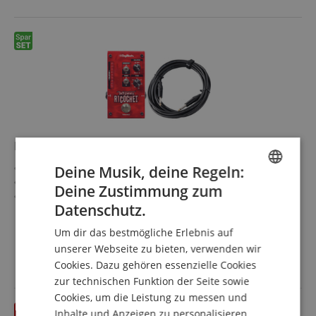
Digitech Whammy Ricochet Pitch Shift Set
Whammy-Effekt ohne Expression-Pedal
Deine Musik, deine Regeln:
Pitch Shifting in einem Bereich von 4 Oktaven
Deine Zustimmung zum
ENGLISH
Classic- und Chords-Modus
Datenschutz.
Optische LED-Anzeige
mehr anzeigen
GERMAN
Anstiegs- und Abfallzeit einstellbar
155,60 €
Um dir das bestmögliche Erlebnis auf
Sparset inklusive Kabel
DUTCH
unserer Webseite zu bieten, verwenden wir
Versandkostenfrei (AT)
inkl. MwSt.
Cookies. Dazu gehören essenzielle Cookies
FRENCH
zur technischen Funktion der Seite sowie
ITALIAN
Cookies, um die Leistung zu messen und
bis 31.08.2026
Inhalte und Anzeigen zu personalisieren.
SPANISH