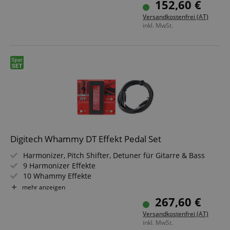
152,60 €
DRY-Schalter (Unterdrückung des Original-Signals)
Versandkostenfrei (AT)
MOMENTARY-Schalter für rastendes/nicht rastendes
inkl. MwSt.
Fußtasterverhalten
Echte Bypass-Schaltung
Sparset inklusive Kabel
Digitech Whammy DT Effekt Pedal Set
Harmonizer, Pitch Shifter, Detuner für Gitarre & Bass
9 Harmonizer Effekte
10 Whammy Effekte
2 Detune Effekte
mehr anzeigen
Drop Tuning / Capofunktion
267,60 €
Sparset inklusive Kabel
Versandkostenfrei (AT)
inkl. MwSt.