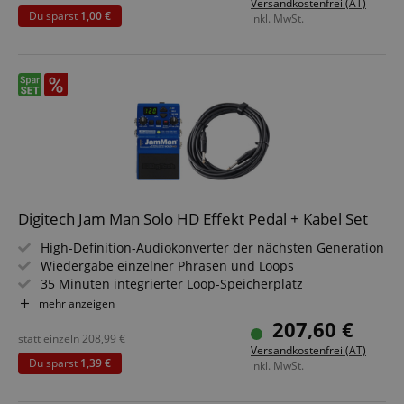
Versandkostenfrei (AT)
MOMENTARY-Schalter für rastendes/nicht rastendes
Du sparst
1,00 €
inkl. MwSt.
Fußtasterverhalten
Echte Bypass-Schaltung
Digitech Jam Man Solo HD Effekt Pedal + Kabel Set
High-Definition-Audiokonverter der nächsten Generation
Wiedergabe einzelner Phrasen und Loops
35 Minuten integrierter Loop-Speicherplatz
Stereo 44,1 kHz 16-Bit.wav-Dateiformat
mehr anzeigen
9 integrierte Rhythmus-Leitmuster
207,60 €
Sparset inklusive Netzteil + Kabel
statt einzeln
208,99
€
Versandkostenfrei (AT)
Du sparst
1,39 €
inkl. MwSt.