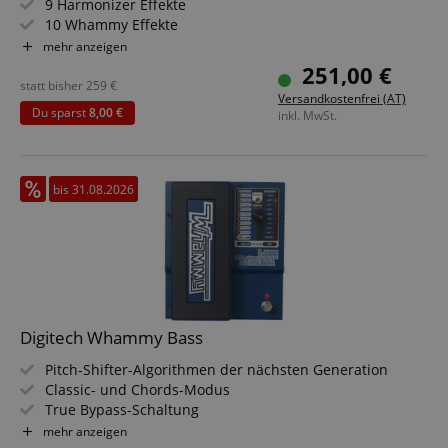
9 Harmonizer Effekte
10 Whammy Effekte
2 Detune Effekte
mehr anzeigen
Drop Tuning / Capofunktion
251,00 €
True Bypass & DSP Bypass
statt bisher
259
€
Versandkostenfrei (AT)
Roadtaugliches Metallgehäuse
Du sparst
8,00 €
inkl. MwSt.
bis 31.08.2026
Digitech Whammy Bass
Pitch-Shifter-Algorithmen der nächsten Generation
Classic- und Chords-Modus
True Bypass-Schaltung
10 Whammy-, 9 Harmony- und 2 Detune-Einstellungen
mehr anzeigen