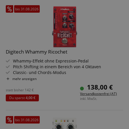
bis 31.08.2026
Digitech Whammy Ricochet
Whammy-Effekt ohne Expression-Pedal
Pitch Shifting in einem Bereich von 4 Oktaven
Classic- und Chords-Modus
Optische LED-Anzeige
mehr anzeigen
Anstiegs- und Abfallzeit einstellbar
138,00 €
statt bisher
142
€
Versandkostenfrei (AT)
Du sparst
4,00 €
inkl. MwSt.
bis 31.08.2026