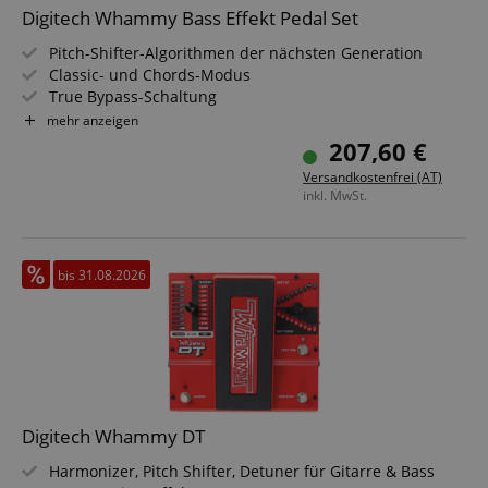
Digitech Whammy Bass Effekt Pedal Set
Anbieter /
Cookie
Laufzeit
Beschreibung
Domain
Pitch-Shifter-Algorithmen der nächsten Generation
Classic- und Chords-Modus
zoovu-
www.kirstein.at
1
Enables
vid-
Stunde
remembering
True Bypass-Schaltung
91347
59
the state of
10 Whammy-, 9 Harmony- und 2 Detune-Einstellungen
mehr anzeigen
Minuten
zoovu
assistant for
Robustes Metallgehäuse
207,60 €
a given end
Inklusive 9V DC-Netzteil
user (what
Versandkostenfrei (AT)
Sparset inklusive Kabel
answers were
inkl. MwSt.
clicked, on
which page
he was the
last time,
etc.).
Google-
bis 31.08.2026
Datenschutzerklärung
Digitech Whammy DT
Harmonizer, Pitch Shifter, Detuner für Gitarre & Bass