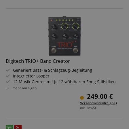
Digitech TRIO+ Band Creator
Generiert Bass- & Schlagzeug-Begleitung
Integrierter Looper
12 Musik-Genres mit je 12 wählbaren Song Stilistiken
Bis zu 12 Songs mit 5 verschiedenen Songabschnitten
mehr anzeigen
Eingebaute Gitarreneffekte
249,00 €
FX Loop zum Einschleifen externer Effektpedale
Versandkostenfrei (AT)
Inkl. Netzteil & SD Karte
inkl. MwSt.