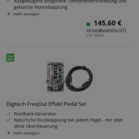
Ausgeklügelte polyphone Tonhöhenverschiebung und
gekonnte Notendopplung
Einstellbare Klangfarbe
mehr anzeigen
True Bypass-Schaltung
145,60 €
Frequnzgang: 20 Hz - 11 kHz (Effekt aktiviert)
Versandkostenfrei (AT)
Inklusive Netzteil
inkl. MwSt.
Sparset inklusive Kabel
Digitech FreqOut Effekt Pedal Set
Feedback-Generator
Natürliche Rückkopplung bei jedem Pegel - mit oder
ohne Übersteuerung
ONSET- (Verzögerung) und BALANCE-Regler (Effektpegel)
mehr anzeigen
7 obertonbasierte Rückkopplungstypen