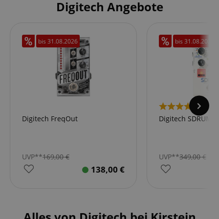
Digitech Angebote
bis
31.08.2026
bis
31.08.2026
2
Digitech FreqOut
Digitech SDRUM
UVP**
169,00
€
UVP**
349,00
€
138,00
€
Alles von Digitech bei Kirstein