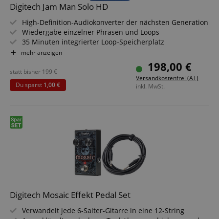
Digitech Jam Man Solo HD
High-Definition-Audiokonverter der nächsten Generation
Wiedergabe einzelner Phrasen und Loops
35 Minuten integrierter Loop-Speicherplatz
Stereo 44,1 kHz 16-Bit.wav-Dateiformat
mehr anzeigen
9 integrierte Rhythmus-Leitmuster
198,00 €
Inklusive Netzteil
statt bisher
199
€
Versandkostenfrei (AT)
Du sparst
1,00 €
inkl. MwSt.
Digitech Mosaic Effekt Pedal Set
Verwandelt jede 6-Saiter-Gitarre in eine 12-String