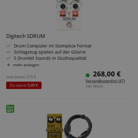
Digitech SDRUM
Drum Computer im Stompbox Format
Schlagzeug spielen auf der Gitarre
5 Drumkit Sounds in Studioqualität
12 verschiedene Hats/Rides Styles
mehr anzeigen
Speichert bis zu 36 verschiedene Songs
268,00 €
Pads zum Einspielen von Kick und Snare Drum
statt bisher
273
€
Versandkostenfrei (AT)
Du sparst
5,00 €
inkl. MwSt.