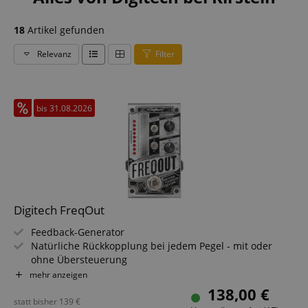
18
Artikel gefunden
Relevanz
Filter
bis 31.08.2026
Digitech FreqOut
Feedback-Generator
Natürliche Rückkopplung bei jedem Pegel - mit oder
ohne Übersteuerung
ONSET- (Verzögerung) und BALANCE-Regler (Effektpegel)
mehr anzeigen
7 obertonbasierte Rückkopplungstypen
138,00 €
DRY-Schalter (Unterdrückung des Original-Signals)
statt bisher
139
€