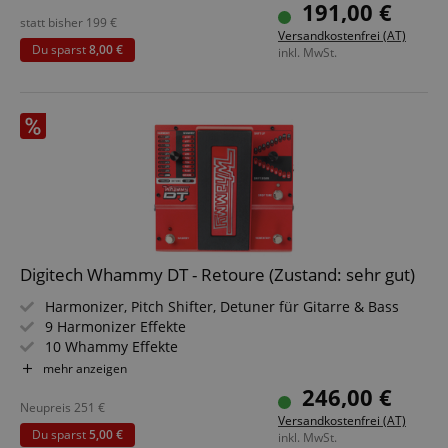
Robustes Metallgehäuse
191,00 €
Inklusive 9V DC-Netzteil
statt bisher
199
€
Versandkostenfrei (AT)
Du sparst
8,00 €
inkl. MwSt.
Digitech Whammy DT - Retoure (Zustand: sehr gut)
Harmonizer, Pitch Shifter, Detuner für Gitarre & Bass
9 Harmonizer Effekte
10 Whammy Effekte
2 Detune Effekte
mehr anzeigen
Drop Tuning / Capofunktion
246,00 €
True Bypass & DSP Bypass
Neupreis
251
€
Versandkostenfrei (AT)
Roadtaugliches Metallgehäuse
Du sparst
5,00 €
inkl. MwSt.