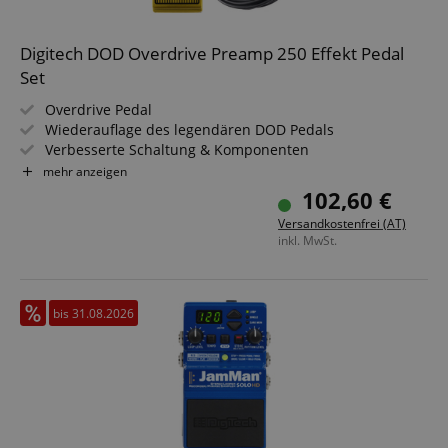
Digitech DOD Overdrive Preamp 250 Effekt Pedal
Set
Overdrive Pedal
Wiederauflage des legendären DOD Pedals
Verbesserte Schaltung & Komponenten
True Bypass
mehr anzeigen
Leichtes Aluminium Gehäuse
102,60 €
Aktualisierter 9V Netzteil Anschluss
Versandkostenfrei (AT)
Sparset inklusive Kabel
inkl. MwSt.
bis 31.08.2026