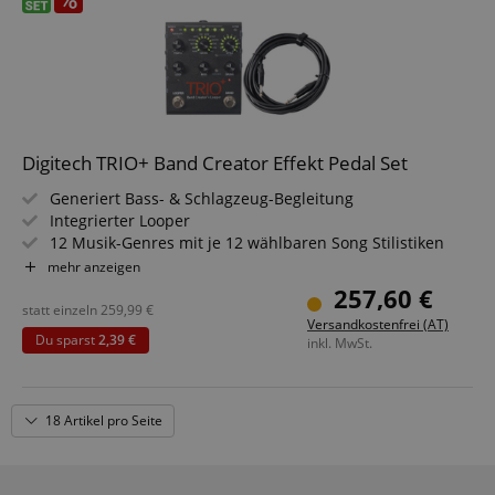
Digitech TRIO+ Band Creator Effekt Pedal Set
Generiert Bass- & Schlagzeug-Begleitung
Integrierter Looper
12 Musik-Genres mit je 12 wählbaren Song Stilistiken
Eingebaute Gitarreneffekte
mehr anzeigen
Inkl. Netzteil & SD Karte
257,60 €
Sparset inklusive Kabel
statt einzeln
259,99
€
Versandkostenfrei (AT)
Du sparst
2,39 €
inkl. MwSt.
18 Artikel pro Seite