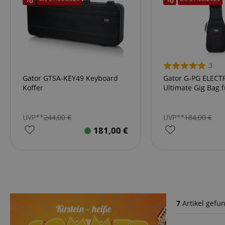
3
Gator GTSA-KEY49 Keyboard
Gator G-PG ELECT
Koffer
Ultimate Gig Bag f
UVP**
244,00
€
UVP**
184,00
€
181,00
€
7
Artikel gefu