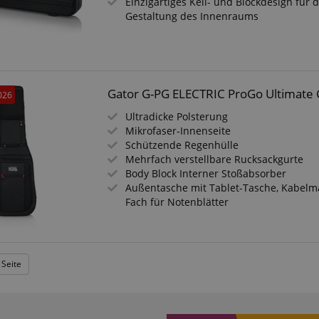
Einzigartiges Keil- und Blockdesign für d
Gestaltung des Innenraums
Google-Datenschutzerklärung
Gator G-PG ELECTRIC ProGo Ultimate G
026
Ultradicke Polsterung
Mikrofaser-Innenseite
Schützende Regenhülle
Mehrfach verstellbare Rucksackgurte
Body Block Interner Stoßabsorber
Außentasche mit Tablet-Tasche, Kabel
Fach für Notenblätter
 Seite