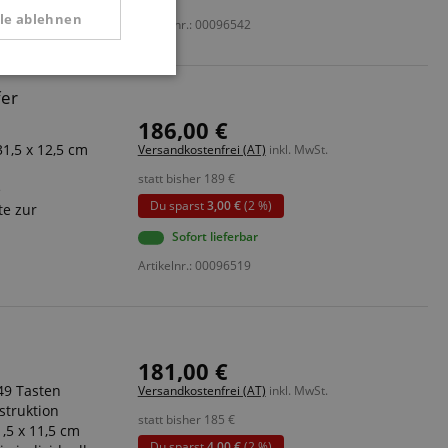
lle ablehnen
Artikelnr.: 00096542
tional
fer
186,00 €
1,5 x 12,5 cm
Versandkostenfrei (AT)
inkl. MwSt.
statt bisher
189
€
e
Du sparst
3,00 €
(2 %)
te zur
Sofort lieferbar
 Diese Cookies können
Artikelnr.: 00096519
181,00 €
49 Tasten
Versandkostenfrei (AT)
inkl. MwSt.
 end user (what
struktion
statt bisher
185
€
).
,5 x 11,5 cm
Du sparst
4,00 €
(2 %)