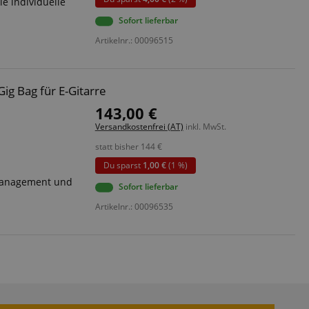
ie individuelle
Sofort lieferbar
Artikelnr.: 00096515
ig Bag für E-Gitarre
143,00 €
Versandkostenfrei (AT)
inkl. MwSt.
statt bisher
144
€
Du sparst
1,00 €
(1 %)
management und
Sofort lieferbar
Artikelnr.: 00096535