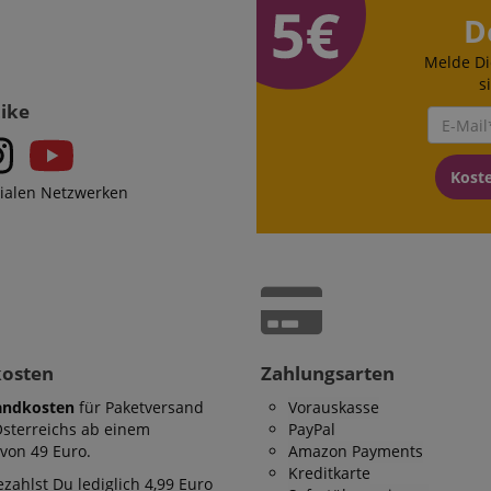
D
Melde Di
s
Like
Kost
zialen Netzwerken
kosten
Zahlungsarten
andkosten
für Paketversand
Vorauskasse
Österreichs ab einem
PayPal
von 49 Euro.
Amazon Payments
Kreditkarte
zahlst Du lediglich 4,99 Euro