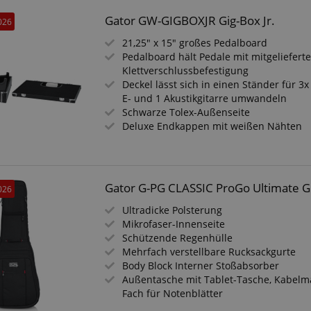
Gator GW-GIGBOXJR Gig-Box Jr.
026
21,25" x 15" großes Pedalboard
Pedalboard hält Pedale mit mitgelieferte
Klettverschlussbefestigung
Deckel lässt sich in einen Ständer für 3x
E- und 1 Akustikgitarre umwandeln
Schwarze Tolex-Außenseite
Deluxe Endkappen mit weißen Nähten
Gator G-PG CLASSIC ProGo Ultimate Gig
026
Ultradicke Polsterung
Mikrofaser-Innenseite
Schützende Regenhülle
Mehrfach verstellbare Rucksackgurte
Body Block Interner Stoßabsorber
Außentasche mit Tablet-Tasche, Kabel
Fach für Notenblätter