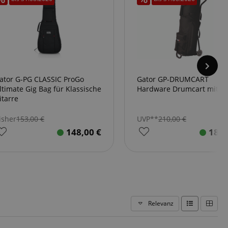
ator G-PG CLASSIC ProGo
Gator GP-DRUMCART
ltimate Gig Bag für Klassische
Hardware Drumcart mit Ro
itarre
isher
153,00
€
UVP**
210,00
€
148,00
€
183
Relevanz