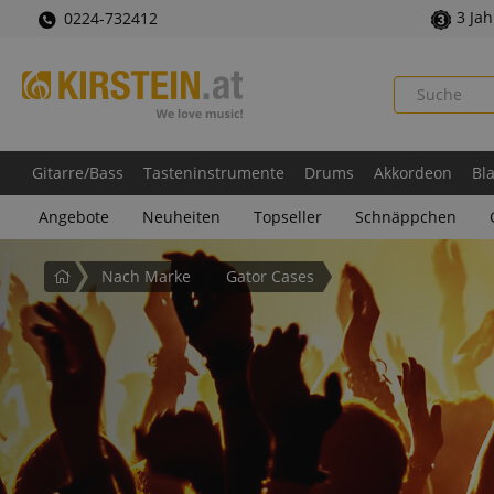
3 Ja
0224-732412
Gitarre/Bass
Tasteninstrumente
Drums
Akkordeon
Bl
Angebote
Neuheiten
Topseller
Schnäppchen
Startseite
Nach Marke
Gator Cases