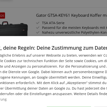
Gator GTSA-KEY61 Keyboard Koffer mi
026
TSA ATA-Serie
Passend für die meisten Keyboards mit 
Nahezu unverwüstliche Polyethylen-Kon
Innenabmessungen (LxBxH): ca. 111,5 x 
Einzigartiges Keil- und Blockdesign für d
, deine Regeln: Deine Zustimmung zum Date
Gestaltung des Innenraums
90 kg Tragfähigkeit der versenkten In-L
gliche Erlebnis auf unserer Webseite zu bieten, verwenden wir C
le Cookies zur technischen Funktion der Seite sowie Cookies, um d
e und Anzeigen zu personalisieren. Für die Personalisierung und
m die Dienste von Google. Dabei können auch personenbezogene D
Gator GP-DRUMCART Hardware Drumca
026
zogene Kennungen, an Google übermittelt werden. Deine Einwilligun
Tasche für Schlagzeug-Hardware aus 60
nktionen erforderlich. Mit dem Klick auf „Akzeptieren“ stimmst 
Das Taschenteil ist vom Rollwagen abn
er Übermittlung deiner Daten an Google zu. Du hast jederzeit die 
Rollwagen aus 25mm Stahl
iderrufen oder die Einstellungen anzupassen. Weitere Details find
Große, mit 45 kg belastbare Räder im In-
rung
Mehrere äußere Zubehörtaschen für Zu
Die extralange Tasche ermöglicht es Ihn