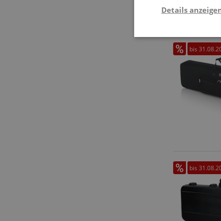
Details anzeige
Stati
bis 31.08.2
Statistik-Cookies we
nicht verwendet werd
bis 31.08.2
Anbieter
Cookie
Domain
zoovu-
www.kir
vid-
91347