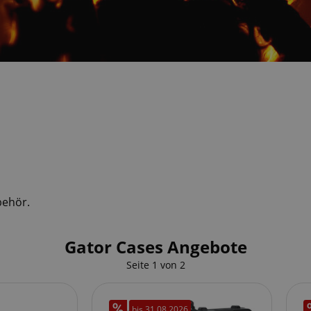
behör.
Gator Cases Angebote
Seite
1
von
2
bis
31.08.2026