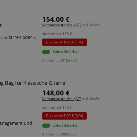
154,00 €
r
Versandkostenfrei (AT)
inkl. MwSt.
statt bisher
155
€
 E-Gitarren oder 2
Du sparst
1,00 €
(1 %)
Sofort lieferbar
Artikelnr.: 00108768
 Bag für Klassische Gitarre
148,00 €
Versandkostenfrei (AT)
inkl. MwSt.
statt bisher
153
€
Du sparst
5,00 €
(3 %)
management und
Sofort lieferbar
Artikelnr.: 00096537