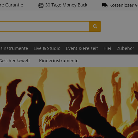
hre Garantie
30 Tage Money Back
Kostenloser 
asinstrumente
Live & Studio
Event & Freizeit
HiFi
Zubehör
Geschenkewelt
Kinderinstrumente