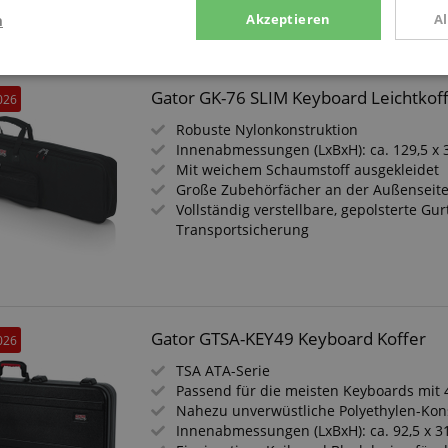
Einstellungen beizubehalten
n
Akzeptieren
A
stik
Marketing
Funk
Gator GK-76 SLIM Keyboard Leichtkof
026
Robuste Nylonkonstruktion
Innenabmessungen (LxBxH): ca. 129,5 x 3
Mit weichem Schaumstoff ausgekleidet
Große Zubehörfächer an der Außenseit
Vollständig verstellbare, gepolsterte Gur
Statistik
Marketing
Funktional
Transportsicherung
rden verwendet, um zu sehen, wie Besucher die Website nutzen, z.B. Analyse-Cookies.
en, um einen bestimmten Besucher direkt zu identifizieren.
Gator GTSA-KEY49 Keyboard Koffer
026
 /
TSA ATA-Serie
Laufzeit
Beschreibung
Passend für die meisten Keyboards mit 
stein.at
1 Stunde
Enables remembering the state of zoovu assistant for a given
Nahezu unverwüstliche Polyethylen-Kon
59
answers were clicked, on which page he was the last time, etc.
Innenabmessungen (LxBxH): ca. 92,5 x 31
Minuten