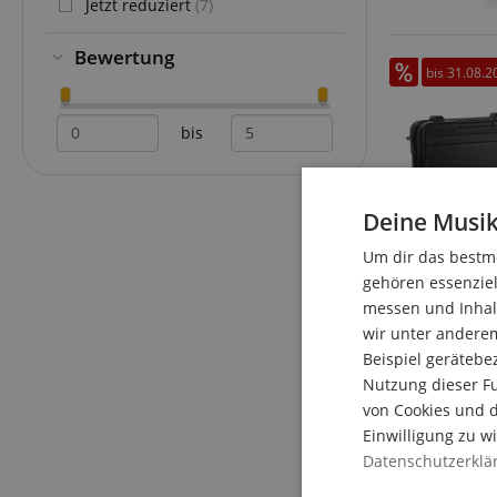
Jetzt reduziert
(7)
Bewertung
bis 31.08.2
bis
Deine Musik
Um dir das bestmö
gehören essenziel
messen und Inhalt
wir unter andere
bis 31.08.2
Beispiel gerätebe
Nutzung dieser Fu
von Cookies und d
Einwilligung zu w
Datenschutzerklä