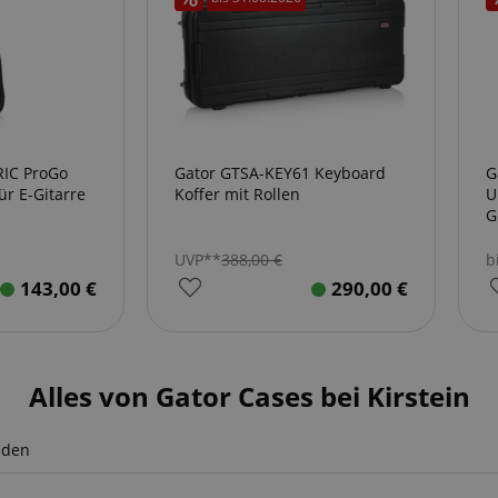
RIC ProGo
Gator GTSA-KEY61 Keyboard
G
ür E-Gitarre
Koffer mit Rollen
U
G
UVP**
388,00
€
b
143,00
€
290,00
€
Alles von Gator Cases bei Kirstein
nden