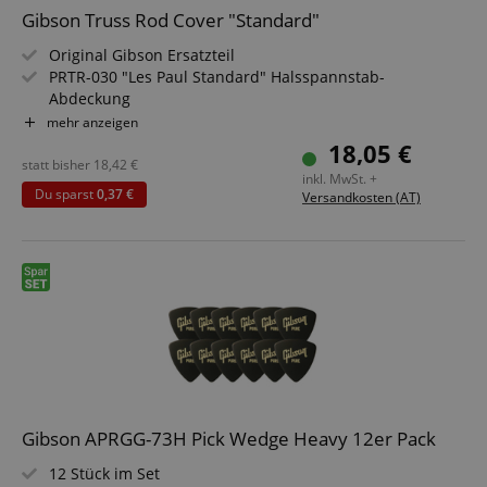
Gibson Truss Rod Cover "Standard"
Original Gibson Ersatzteil
PRTR-030 "Les Paul Standard" Halsspannstab-
Abdeckung
"Glocken"-Form
mehr anzeigen
"Standard" Beschriftung
18,05 €
2-lagig
statt bisher
18,42
€
inkl. MwSt. +
Farbe: Schwarz
Du sparst
0,37 €
Versandkosten (AT)
Inkl. Befestigungsschrauben
Gibson APRGG-73H Pick Wedge Heavy 12er Pack
12 Stück im Set