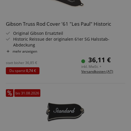
Gibson Truss Rod Cover '61 "Les Paul" Historic
Original Gibson Ersatzteil
Historic Reissue der originalen 61er SG Halsstab-
Abdeckung
"Glocken"-Form
mehr anzeigen
"Les Paul" Beschriftung
36,11 €
2-lagig
statt bisher
36,85
€
inkl. MwSt. +
Farbe: Schwarz
Du sparst
0,74 €
Versandkosten (AT)
inkl. Befestigungsschrauben
bis 31.08.2026