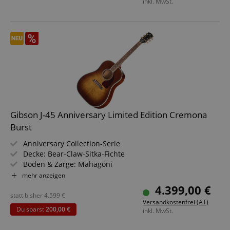
inkl. MwSt.
Gibson J-45 Anniversary Limited Edition Cremona
Burst
Anniversary Collection-Serie
Decke: Bear-Claw-Sitka-Fichte
Boden & Zarge: Mahagoni
Griffbrett/Hals: Palisander / Mahagoni
mehr anzeigen
Elektronik: L.R. Baggs VTC Piezo-Tonabnehmer mit
4.399,00 €
aktivem Vorverstärker
statt bisher
4.599
€
Versandkostenfrei (AT)
Farbe & Finish: Cremona Burst, Gloss Nitrocellulose
Du sparst
200,00 €
inkl. MwSt.