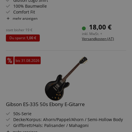
Gibson Logo Shirt
100% Baumwolle
Comfort Fit
Farbe: Schwarz
mehr anzeigen
Größe: Small
18,00 €
statt bisher
19
€
inkl. MwSt. +
Du sparst
1,00 €
Versandkosten (AT)
bis 31.08.2026
Gibson ES-335 50s Ebony E-Gitarre
50s-Serie
Decke/Korpus: Ahorn/Pappel/Ahorn / Semi-Hollow Body
Griffbrett/Hals: Palisander / Mahagoni
Tonabnehmer: 2x Custombucker Alnico 3 Humbucker
mehr anzeigen