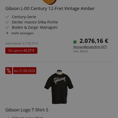
Gibson L-00 Century 12-Fret Vintage Amber
Century-Serie
Decke: massiv Sitka-Fichte
Boden & Zarge: Mahagoni
Griffbrett/Hals: Palisander / Mahagoni
mehr anzeigen
Farbe & Finish: Vintage Amber, Satin Nitrocellulose
2.076,16 €
statt bisher
2.118,53
€
Versandkostenfrei (AT)
Du sparst
42,37 €
inkl. MwSt.
bis 31.08.2026
Gibson Logo T-Shirt S