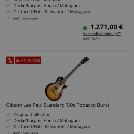
Decke/Korpus: Ahorn / Mahagoni
Griffbrett/Hals: Palisander / Mahagoni
Tonabnehmer: 2x Burstbucker Pro (HH)
mehr anzeigen
Farbe & Finish: Ebony, Gloss
1.271,00 €
Inklusive Leichtkoffer
Versandkostenfrei (AT)
inkl. MwSt.
bis 31.08.2026
Gibson Les Paul Standard '50s Tobacco Burst
Original Collection
Decke/Korpus: Ahorn / Mahagoni
Griffbrett/Hals: Palisander / Mahagoni
Tonabnehmer: Burstbucker 1/2 (HH)
mehr anzeigen