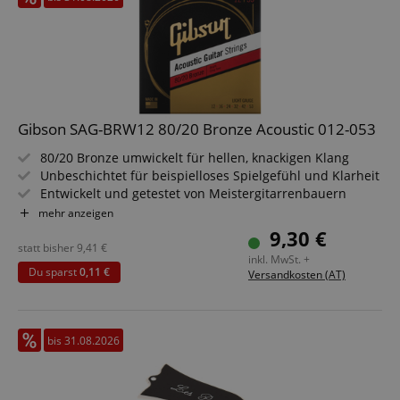
Gibson SAG-BRW12 80/20 Bronze Acoustic 012-053
80/20 Bronze umwickelt für hellen, knackigen Klang
Unbeschichtet für beispielloses Spielgefühl und Klarheit
Entwickelt und getestet von Meistergitarrenbauern
Saitenstärken: .012 .016 .024 .032 .042 .053
mehr anzeigen
9,30 €
statt bisher
9,41
€
inkl. MwSt. +
Du sparst
0,11 €
Versandkosten (AT)
bis 31.08.2026