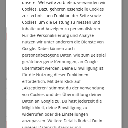
Farbe: schwarz mit Gibson Logo
unserer Webseite zu bieten, verwenden wir
7,90 €
Cookies. Dazu gehören essenzielle Cookies
FRENCH
inkl. MwSt. +
zur technischen Funktion der Seite sowie
Versandkosten (AT)
ITALIAN
Cookies, um die Leistung zu messen und
Inhalte und Anzeigen zu personalisieren.
SPANISH
Für die Personalisierung und Analyse
bis 31.08.2026
nutzen wir unter anderem die Dienste von
Google. Dabei können auch
personenbezogene Daten, wie zum Beispiel
gerätebezogene Kennungen, an Google
übermittelt werden. Deine Einwilligung ist
für die Nutzung dieser Funktionen
Gibson Standard Polish Cloth
erforderlich. Mit dem Klick auf
„Akzeptieren“ stimmst du der Verwendung
Poliertuch für Instrumente
100% Baumwolle
von Cookies und der Übermittlung deiner
Weiche Kanten
Daten an Google zu. Du hast jederzeit die
Gibson Logo
mehr anzeigen
Möglichkeit, deine Einwilligung zu
8,50 €
widerrufen oder die Einstellungen
statt bisher
8,55
€
anzupassen. Weitere Details findest Du in
inkl. MwSt. +
Du sparst
0,05 €
Versandkosten (AT)
unserer
Datenschutzerklärung