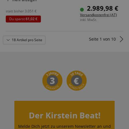
(HH)
2.989,98 €
Farbe & Finish:, Gloss Nitrocellulose
statt bisher
3.051
€
Versandkostenfrei (AT)
Inklusive Hartschalenkoffer
Du sparst
61,02 €
inkl. MwSt.
Seite
1
von
10
18 Artikel pro Seite
Der Kirstein Beat!
Melde Dich jetzt zu unserem Newsletter an und