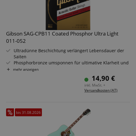
Gibson SAG-CPB11 Coated Phosphor Ultra Light
011-052
Ultradünne Beschichtung verlängert Lebensdauer der
Saiten
Phosphorbronze umsponnen für ultimative Klarheit und
Wärme
mehr anzeigen
Von Meistergitarrenbauern entwickelt und getestet
14,90 €
Saitenstärken: .011 / .015 / .022 / .032 / .042 / .052
inkl. MwSt. +
Versandkosten (AT)
bis 31.08.2026