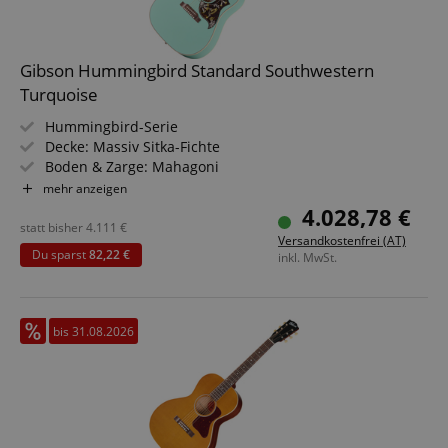
Gibson Hummingbird Standard Southwestern
Turquoise
Hummingbird-Serie
Decke: Massiv Sitka-Fichte
Boden & Zarge: Mahagoni
Griffbrett/Hals: Palisander (Indian Rosewood) / Mahagoni
mehr anzeigen
Elektronik: LR Baggs VTC
4.028,78 €
Farbe & Finish: Southwestern Turquoise, Gloss
statt bisher
4.111
€
Versandkostenfrei (AT)
Du sparst
82,22 €
inkl. MwSt.
bis 31.08.2026