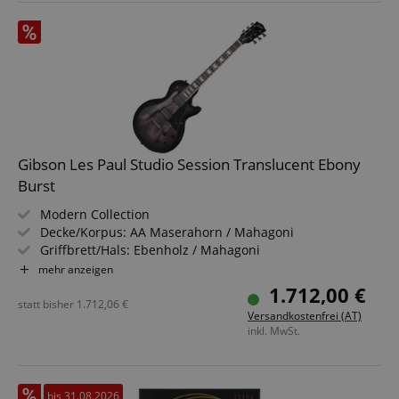
Gibson Les Paul Studio Session Translucent Ebony
Burst
Modern Collection
Decke/Korpus: AA Maserahorn / Mahagoni
Griffbrett/Hals: Ebenholz / Mahagoni
Tonabnehmer: '57 Classic / '57 Classic+ (HH)
mehr anzeigen
Farbe & Finish: Translucent Ebony Burst, Gloss
1.712,00 €
Inklusive Leichtkoffer
statt bisher
1.712,06
€
Versandkostenfrei (AT)
inkl. MwSt.
bis 31.08.2026