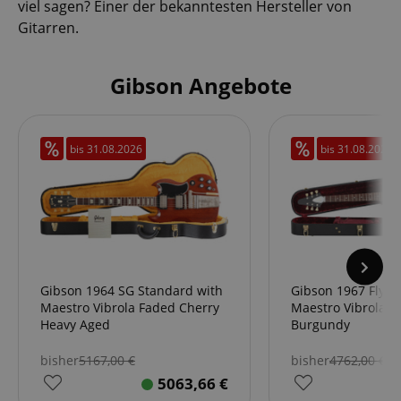
viel sagen? Einer der bekanntesten Hersteller von
Gitarren.
Gibson Angebote
bis
31.08.2026
bis
31.08.2026
Gibson 1964 SG Standard with
Gibson 1967 Flyin
Maestro Vibrola Faded Cherry
Maestro Vibrola S
Heavy Aged
Burgundy
bisher
5167,00
€
bisher
4762,00
€
5063,66
€