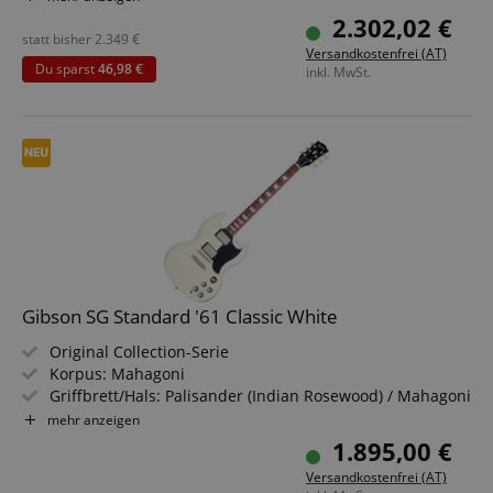
Farbe & Finish: Tobacco Burst, Gloss
2.302,02 €
Inklusive Hartschalenkoffer
statt bisher
2.349
€
Versandkostenfrei (AT)
Du sparst
46,98 €
inkl. MwSt.
Gibson SG Standard '61 Classic White
Original Collection-Serie
Korpus: Mahagoni
Griffbrett/Hals: Palisander (Indian Rosewood) / Mahagoni
Tonabnehmer: 2x Gibson 60s BurstBucker Humbucker
mehr anzeigen
(HH)
1.895,00 €
Farbe & Finish: Classic White, Gloss Nitrocellulose
Versandkostenfrei (AT)
Inklusive Hartschalenkoffer