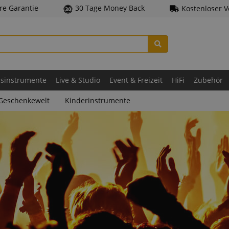
hre Garantie
30 Tage Money Back
Kostenloser 
asinstrumente
Live & Studio
Event & Freizeit
HiFi
Zubehör
Geschenkewelt
Kinderinstrumente