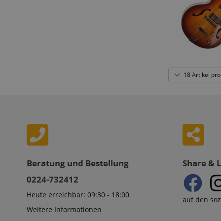
Statistik-Cookies we
18 Artikel pro
nicht verwendet werd
Anbieter
Cookie
Domain
zoovu-
www.kir
vid-
Beratung und Bestellung
Share & 
91347
0224-732412
Heute erreichbar: 09:30 - 18:00
auf den so
Weitere Informationen