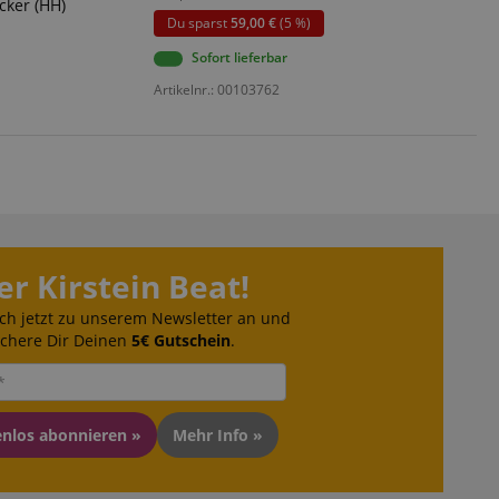
ker (HH)
Du sparst
59,00 €
(5 %)
s
Sofort lieferbar
Artikelnr.: 00103762
 Diese Cookies können
er Kirstein Beat!
ch jetzt zu unserem Newsletter an und
 end user (what
ichere Dir Deinen
5€ Gutschein
.
).
enlos abonnieren »
Mehr Info »