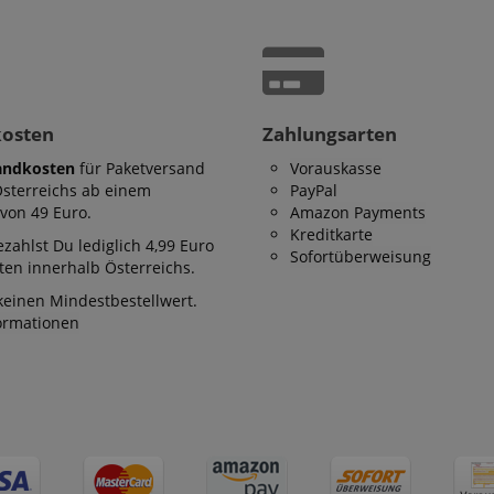
kosten
Zahlungsarten
andkosten
für Paketversand
Vorauskasse
Österreichs ab einem
PayPal
von 49 Euro.
Amazon Payments
Kreditkarte
zahlst Du lediglich 4,99 Euro
Sofortüberweisung
en innerhalb Österreichs.
keinen Mindestbestellwert.
formationen