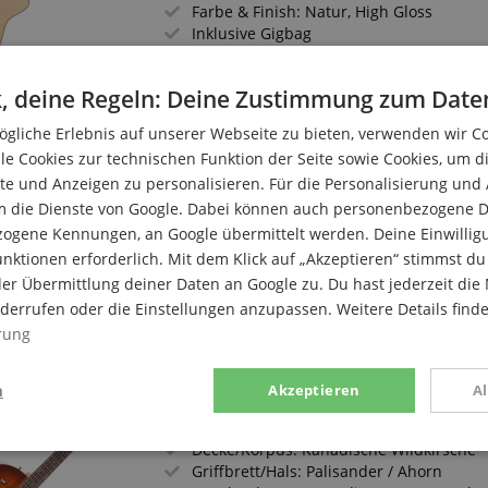
Farbe & Finish: Natur, High Gloss
Inklusive Gigbag
, deine Regeln: Deine Zustimmung zum Date
Godin 5th Avenue CW Kingpin II Cognac
gliche Erlebnis auf unserer Webseite zu bieten, verwenden wir C
le Cookies zur technischen Funktion der Seite sowie Cookies, um d
5th Avenue-Serie
e und Anzeigen zu personalisieren. Für die Personalisierung und
Decke/Korpus: Kanadische Wildkirsche
m die Dienste von Google. Dabei können auch personenbezogene D
Griffbrett/Hals: Palisander / Ahorn
Tonabnehmer: 2x Godin Kingpin P90 Sing
zogene Kennungen, an Google übermittelt werden. Deine Einwilligun
Farbe & Finish: Cognac Burst, Semi Glos
nktionen erforderlich. Mit dem Klick auf „Akzeptieren“ stimmst 
er Übermittlung deiner Daten an Google zu. Du hast jederzeit die 
iderrufen oder die Einstellungen anzupassen. Weitere Details find
rung
n
Akzeptieren
A
Godin 5th Avenue CW Kingpin II HB Cog
5th Avenue-Serie
Decke/Korpus: Kanadische Wildkirsche
stik
Marketing
Funk
Griffbrett/Hals: Palisander / Ahorn