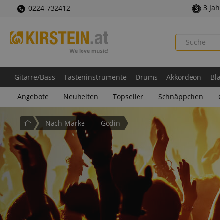
3 Ja
0224-732412
Gitarre/Bass
Tasteninstrumente
Drums
Akkordeon
Bl
Angebote
Neuheiten
Topseller
Schnäppchen
Startseite
Nach Marke
Godin