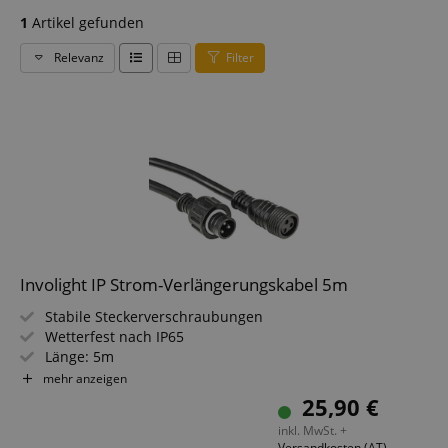
1
Artikel gefunden
Relevanz
Filter
Involight IP Strom-Verlängerungskabel 5m
Stabile Steckerverschraubungen
Wetterfest nach IP65
Länge: 5m
Farbe: schwarz
mehr anzeigen
Anschluss A: Power IP65 female
25,90 €
Anschluss B: Power IP65 male
inkl. MwSt. +
Versandkosten (AT)