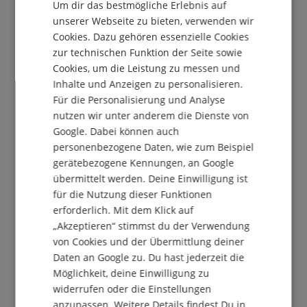
Um dir das bestmögliche Erlebnis auf
DUTCH
unserer Webseite zu bieten, verwenden wir
Melde Dich jetzt zu unserem Newsletter an und
Cookies. Dazu gehören essenzielle Cookies
sichere Dir Deinen
5€ Gutschein
.
FRENCH
zur technischen Funktion der Seite sowie
ITALIAN
Cookies, um die Leistung zu messen und
Inhalte und Anzeigen zu personalisieren.
SPANISH
Kostenlos abonnieren »
Für die Personalisierung und Analyse
nutzen wir unter anderem die Dienste von
Mehr Info »
Google. Dabei können auch
personenbezogene Daten, wie zum Beispiel
gerätebezogene Kennungen, an Google
übermittelt werden. Deine Einwilligung ist
für die Nutzung dieser Funktionen
erforderlich. Mit dem Klick auf
0224-732412
„Akzeptieren“ stimmst du der Verwendung
von Cookies und der Übermittlung deiner
Heute erreichbar: 09:30 - 13:30
Daten an Google zu. Du hast jederzeit die
Weitere Informationen
Möglichkeit, deine Einwilligung zu
widerrufen oder die Einstellungen
anzupassen. Weitere Details findest Du in