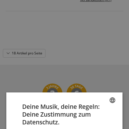
18 Artikel pro Seite
Deine Musik, deine Regeln:
Deine Zustimmung zum
ENGLISH
Datenschutz.
Der Kirstein Beat!
GERMAN