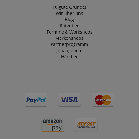
identifizieren.
10 gute Gründe!
Wir über uns
Blog
Ratgeber
Termine & Workshops
Markenshops
Partnerprogramm
Anbieter /
Cookie
Laufzeit
Beschreibung
Jobangebote
Domain
Händler
zoovu-
www.kirstein.at
1
Enables
vid-
Stunde
remembering
91347
59
the state of
Minuten
zoovu
assistant for
a given end
user (what
answers were
clicked, on
which page
he was the
last time,
etc.).
Google-
Datenschutzerklärung