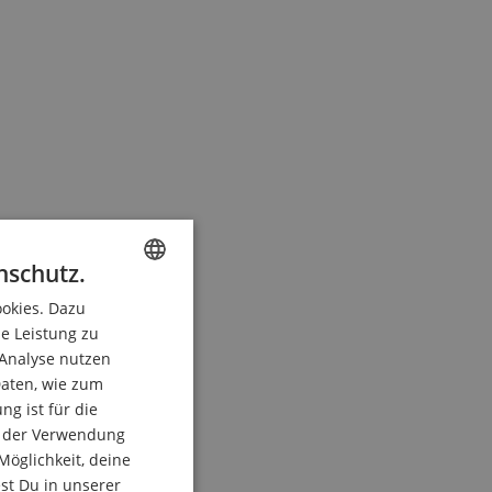
nschutz.
ookies. Dazu
ENGLISH
ie Leistung zu
GERMAN
 Analyse nutzen
DUTCH
aten, wie zum
g ist für die
FRENCH
du der Verwendung
ITALIAN
Möglichkeit, deine
est Du in unserer