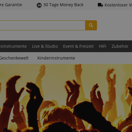
hre Garantie
30 Tage Money Back
Kostenloser 
asinstrumente
Live & Studio
Event & Freizeit
HiFi
Zubehör
Geschenkewelt
Kinderinstrumente