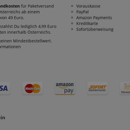
stein.at
1 Stunde
Enables remembering the state of zoovu assistant for a given
andkosten
für Paketversand
Vorauskasse
59
answers were clicked, on which page he was the last time, etc.
Minuten
Österreichs ab einem
PayPal
von 49 Euro.
Amazon Payments
Kreditkarte
zahlst Du lediglich 4,99 Euro
Google-Datenschutzerklärung
Sofortüberweisung
en innerhalb Österreichs.
keinen Mindestbestellwert.
formationen
ein