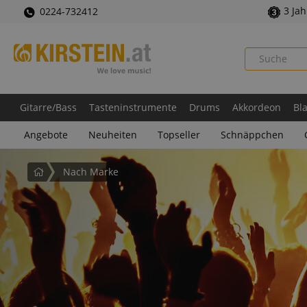
3 Ja
0224-732412
Gitarre/Bass
Tasteninstrumente
Drums
Akkordeon
Bl
Angebote
Neuheiten
Topseller
Schnäppchen
Startseite
Nach Marke