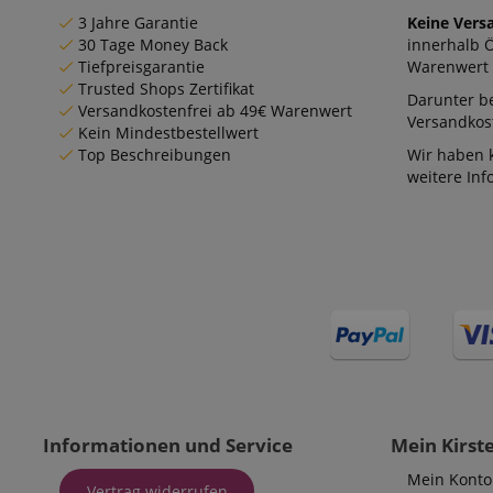
zoovu-
www.kir
3 Jahre Garantie
Keine Vers
vid-
91347
30 Tage Money Back
innerhalb 
Tiefpreisgarantie
Warenwert 
Trusted Shops Zertifikat
Darunter be
Versandkostenfrei ab 49€ Warenwert
Versandkost
Kein Mindestbestellwert
Top Beschreibungen
Wir haben 
weitere In
Informationen und Service
Mein Kirst
Mein Konto
Vertrag widerrufen