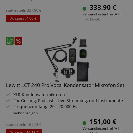
Nierencharakteristik
zoovu-
www.kirstein.at
1
Enables
333,90 €
vid-
Stunde
remembering
Inklusive 2x Windschutz, 2x Mikrofonhalterung und
statt einzeln
337,90
€
91347
59
the state of
Versandkostenfrei (AT)
Transporttasche
Minuten
zoovu
Du sparst
4,00 €
inkl. MwSt.
assistant for
Sparset inklusive Kleinmembran Stereo Zubehörset
a given end
user (what
answers were
clicked, on
which page
he was the
last time,
etc.).
Google-
Datenschutzerklärung
Lewitt LCT 240 Pro Vocal Kondensator Mikrofon Set
XLR Kondensatormikrofon
Für Gesang, Podcasts, Live Streaming, und Instrumente
Frequenzumfang: 20 - 20.000 Hz
Record-Ready Sound für schnelle Ergebnisse
mehr anzeigen
Nierencharakteristik
151,00 €
Sparset inklusive Mikrofonspinne, Popfilter, Windschutz,
statt einzeln
161,18
€
Versandkostenfrei (AT)
Mikrofonarm und XLR-Kabel
Du sparst
10,18 €