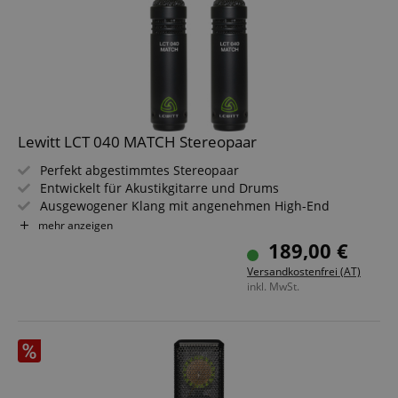
Lewitt LCT 040 MATCH Stereopaar
Perfekt abgestimmtes Stereopaar
Entwickelt für Akustikgitarre und Drums
Ausgewogener Klang mit angenehmen High-End
Langlebiges und leichtes Aluminiumgehäuse
mehr anzeigen
Nierencharakteristik
189,00 €
Inklusive 2x Windschutz, 2x Mikrofonhalterung und
Versandkostenfrei (AT)
Transporttasche
inkl. MwSt.