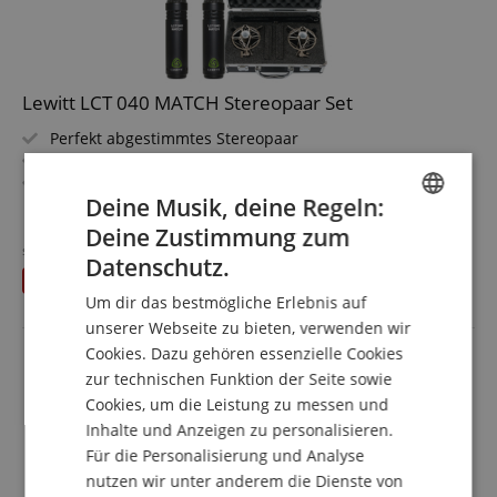
Lewitt LCT 040 MATCH Stereopaar Set
Perfekt abgestimmtes Stereopaar
Entwickelt für Akustikgitarre und Drums
Ausgewogener Klang mit angenehmen High-End
Deine Musik, deine Regeln:
Langlebiges und leichtes Aluminiumgehäuse
mehr anzeigen
Nierencharakteristik
Deine Zustimmung zum
224,90 €
ENGLISH
Inklusive 2x Windschutz, 2x Mikrofonhalterung und
statt einzeln
228,90
€
Datenschutz.
Versandkostenfrei (AT)
Transporttasche
GERMAN
Du sparst
4,00 €
inkl. MwSt.
Sparset inklusive Kleinmembran Stereo Zubehörset
Um dir das bestmögliche Erlebnis auf
DUTCH
unserer Webseite zu bieten, verwenden wir
Cookies. Dazu gehören essenzielle Cookies
FRENCH
zur technischen Funktion der Seite sowie
ITALIAN
Cookies, um die Leistung zu messen und
Inhalte und Anzeigen zu personalisieren.
SPANISH
Für die Personalisierung und Analyse
nutzen wir unter anderem die Dienste von