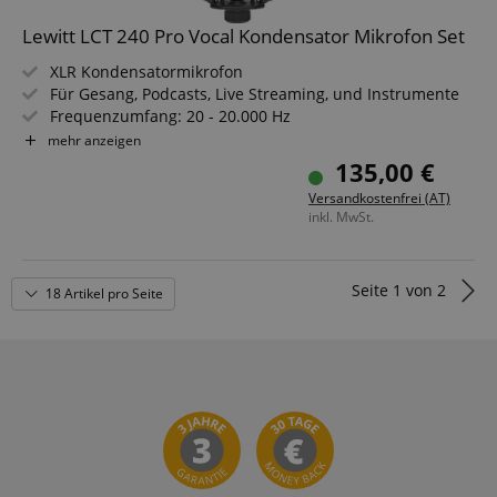
Lewitt LCT 240 Pro Vocal Kondensator Mikrofon Set
XLR Kondensatormikrofon
Für Gesang, Podcasts, Live Streaming, und Instrumente
Frequenzumfang: 20 - 20.000 Hz
Record-Ready Sound für schnelle Ergebnisse
mehr anzeigen
Nierencharakteristik
135,00 €
Inklusive Mikrofonspinne, Popfilter, Windschutz
Versandkostenfrei (AT)
inkl. MwSt.
Seite
1
von
2
18 Artikel pro Seite