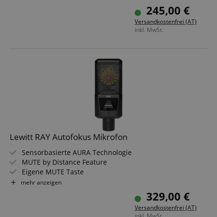
Auto Setup für Stimme, Gesang, und Instrumente
245,00 €
Latenzfreie DSP-Effekte inkludiert
Versandkostenfrei (AT)
Einfaches Routing, Mixing und Loopback
inkl. MwSt.
Für Windows, Mac, iPhone, iPad, und Android
Lewitt RAY Autofokus Mikrofon
Sensorbasierte AURA Technologie
MUTE by Distance Feature
Eigene MUTE Taste
Record-Ready Sound
mehr anzeigen
1" Echtkondensatorkapsel
329,00 €
100% analoger Signalpfad
Versandkostenfrei (AT)
inkl. MwSt.