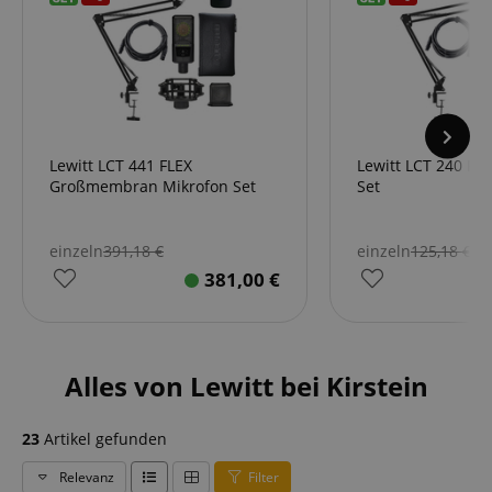
Lewitt LCT 441 FLEX
Lewitt LCT 240 PR
Großmembran Mikrofon Set
Set
einzeln
391,18
€
einzeln
125,18
€
381,00
€
Alles von Lewitt bei Kirstein
23
Artikel gefunden
Relevanz
Filter