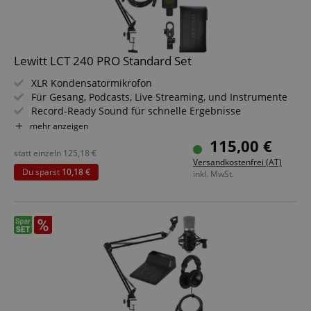
Lewitt LCT 240 PRO Standard Set
XLR Kondensatormikrofon
Für Gesang, Podcasts, Live Streaming, und Instrumente
Record-Ready Sound für schnelle Ergebnisse
Nierencharakteristik
mehr anzeigen
Kamerafreundlicher Look
115,00 €
Inklusive Mikrofonhalterung, Windschutz und
statt einzeln
125,18
€
Versandkostenfrei (AT)
Transporttasche
Du sparst
10,18 €
inkl. MwSt.
Sparset inklusive Mikrofonarm und XLR-Kabel