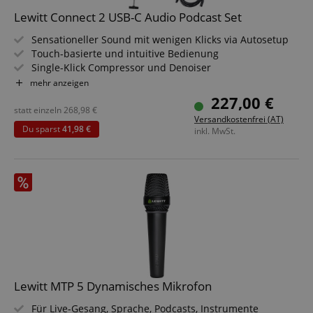
Lewitt Connect 2 USB-C Audio Podcast Set
Sensationeller Sound mit wenigen Klicks via Autosetup
Touch-basierte und intuitive Bedienung
Single-Klick Compressor und Denoiser
Drei charakteristische Preamp Sounds
mehr anzeigen
Custom Taste für Workflow Shortcuts
227,00 €
Sparset inklusive Mikrofon, Kopfhörer, Mikrofonarm und
statt einzeln
268,98
€
Versandkostenfrei (AT)
XLR-Kabel
Du sparst
41,98 €
inkl. MwSt.
Lewitt MTP 5 Dynamisches Mikrofon
Für Live-Gesang, Sprache, Podcasts, Instrumente