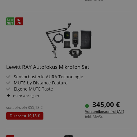
Lewitt RAY Autofokus Mikrofon Set
Sensorbasierte AURA Technologie
MUTE by Distance Feature
Eigene MUTE Taste
Record-Ready Sound
mehr anzeigen
1" Echtkondensatorkapsel
345,00 €
100% analoger Signalpfad
statt einzeln
355,18
€
Versandkostenfrei (AT)
Sparset inklusive Mikrofonarm und XLR-Kabel
Du sparst
10,18 €
inkl. MwSt.