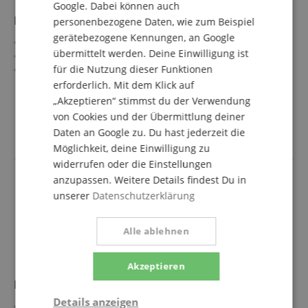
Google. Dabei können auch
Lewitt LCT 140 AIR Stereopaar
personenbezogene Daten, wie zum Beispiel
gerätebezogene Kennungen, an Google
Perfekt abgestimmtes Stereopaar
übermittelt werden. Deine Einwilligung ist
Zwei Soundmodi (AIR und FLAT)
für die Nutzung dieser Funktionen
Ideal für Akustikgitarre und Drums
Low-Cut und PAD
erforderlich. Mit dem Klick auf
mehr anzeigen
Nierencharakteristik
„Akzeptieren“ stimmst du der Verwendung
298,00 €
Inklusive 2x Windschutz, 2x Mikrofonhalterung und
von Cookies und der Übermittlung deiner
Versandkostenfrei (AT)
Transporttasche
Daten an Google zu. Du hast jederzeit die
inkl. MwSt.
Möglichkeit, deine Einwilligung zu
widerrufen oder die Einstellungen
anzupassen. Weitere Details findest Du in
unserer
Datenschutzerklärung
Alle ablehnen
Akzeptieren
Lewitt LCT 240 PRO Standard
Details anzeigen
XLR Kondensatormikrofon