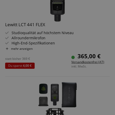
Lewitt LCT 441 FLEX
Studioqualität auf höchstem Niveau
Allroundermikrofon
High-End-Spezifikationen
Acht Richtcharakteristiken inkl. drei gedrehte
mehr anzeigen
Kamerafreundlicher Look
365,00 €
Inklusive Mikrofonspinne, Magnetischer Popschutz,
statt bisher
369
€
Versandkostenfrei (AT)
Windschutz und Transporttasche
Du sparst
4,00 €
inkl. MwSt.