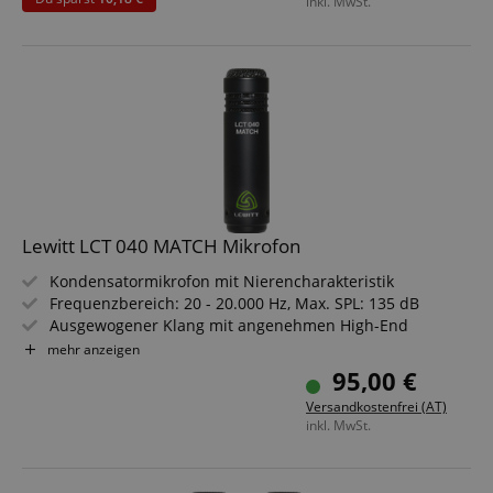
inkl. MwSt.
Lewitt LCT 040 MATCH Mikrofon
Kondensatormikrofon mit Nierencharakteristik
Frequenzbereich: 20 - 20.000 Hz, Max. SPL: 135 dB
Ausgewogener Klang mit angenehmen High-End
Langlebiges und leichtes Aluminiumgehäuse
mehr anzeigen
Anschluss: XLR, goldbeschichtet
95,00 €
Inkl. Windschutz, Mikrofonhalterung und
Versandkostenfrei (AT)
Transporttasche
inkl. MwSt.