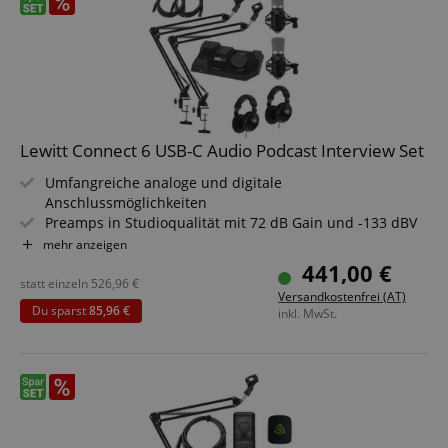
Lewitt Connect 6 USB-C Audio Podcast Interview Set
Umfangreiche analoge und digitale
Anschlussmöglichkeiten
Preamps in Studioqualität mit 72 dB Gain und -133 dBV
EIN
mehr anzeigen
Auto Setup für Stimme, Gesang, und Instrumente
441,00 €
Latenzfreie DSP-Effekte inkludiert
statt einzeln
526,96
€
Versandkostenfrei (AT)
Für Windows, Mac, iPhone, iPad, und Android
Du sparst
85,96 €
inkl. MwSt.
Sparset inklusive Mikrofon, Kopfhörer, Mikrofonarm und
XLR-Kabel