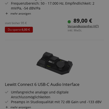
Frequenzbereich: 50 - 17.000 Hz, Empfindlichkeit: 2
mV/Pa, -54 dBV/Pa
Hervorragende Klarheit und definierte
mehr anzeigen
Höhenwiedergabe
89,00 €
Robustes Vollmetal für erhöhte Haltbarkeit
statt bisher
95
€
Versandkostenfrei (AT)
Senkt die Höhen anderer lauter Hintergrundquellen
Du sparst
6,00 €
inkl. MwSt.
effizient ab
Inkl. Mikrofonclip, Windschutz, Transporttasche
Lewitt Connect 6 USB-C Audio Interface
Umfangreiche analoge und digitale
Anschlussmöglichkeiten
Preamps in Studioqualität mit 72 dB Gain und -133 dBV
EIN
mehr anzeigen