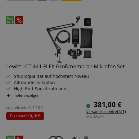
Lewitt LCT 441 FLEX Großmembran Mikrofon Set
Studioqualität auf höchstem Niveau
Allroundermikrofon
High-End-Spezifikationen
Acht Richtcharakteristiken inkl. drei gedrehte
mehr anzeigen
Kamerafreundlicher Look
381,00 €
Sparset inklusive Mikrofonspinne, Popschutz,
statt einzeln
391,18
€
Versandkostenfrei (AT)
Windschutz, Transporttasche, Mikrofonarm und XLR-
Du sparst
10,18 €
inkl. MwSt.
Kabel