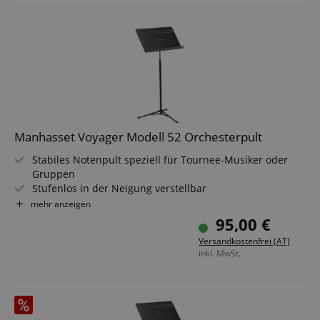
Manhasset Voyager Modell 52 Orchesterpult
Stabiles Notenpult speziell für Tournee-Musiker oder
Gruppen
Stufenlos in der Neigung verstellbar
Höhenverstellbar zwischen 66 & 122 cm
mehr anzeigen
Breite Notenauflage 51 cm x 30 cm
95,00 €
Mit "Magic-Finger-Clutch" Einhand-Höhenverstellung
Versandkostenfrei (AT)
inkl. MwSt.