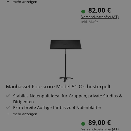
Breite Notenauflage 51 cm x 30 cm
mehr anzeigen
Max. Belastung von bis zu 3 kg möglich
82,00 €
Versandkostenfrei (AT)
inkl. MwSt.
Manhasset Fourscore Model 51 Orchesterpult
Stabiles Notenpult ideal für Gruppen, private Studios &
Dirigenten
Extra breite Auflage für bis zu 4 Notenblätter
Höhenverstellbar zwischen 66 & 122 cm
mehr anzeigen
Breite Notenauflage 81 cm x 30 cm
89,00 €
Max. Belastung von bis zu 3 kg möglich
Versandkostenfrei (AT)