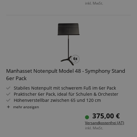
inkl. MwSt.
Manhasset Notenpult Model 48 - Symphony Stand
6er Pack
Stabiles Notenpult mit schwerem Fuß im 6er Pack
Praktischer 6er Pack, ideal für Schulen & Orchester
Höhenverstellbar zwischen 65 und 120 cm
Notenauflageplatte aus beschichtetem Aluminium
mehr anzeigen
Patentierte Einhandverstellung (Höhe & Neigung)
375,00 €
Versandkostenfrei (AT)
inkl. MwSt.