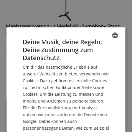
Manhasset Notenpult Model 48 - Symphony Stand
Schwarz
Deine Musik, deine Regeln:
Stabiles Notenpult mit schwerem Fuß
Ideal für Schulen & Orchester
Deine Zustimmung zum
ENGLISH
Höhenverstellbar zwischen 65 und 120 cm
Datenschutz.
Notenauflageplatte aus beschichtetem Aluminium
mehr anzeigen
GERMAN
Patentierte Einhandverstellung (Höhe & Neigung)
Um dir das bestmögliche Erlebnis auf
77,00 €
DUTCH
unserer Webseite zu bieten, verwenden wir
Versandkostenfrei (AT)
Cookies. Dazu gehören essenzielle Cookies
FRENCH
inkl. MwSt.
zur technischen Funktion der Seite sowie
ITALIAN
Cookies, um die Leistung zu messen und
Inhalte und Anzeigen zu personalisieren.
SPANISH
Für die Personalisierung und Analyse
nutzen wir unter anderem die Dienste von
Google. Dabei können auch
personenbezogene Daten, wie zum Beispiel