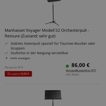
Manhasset Voyager Modell 52 Orchesterpult -
Retoure (Zustand: sehr gut)
Stabiles Notenpult speziell für Tournee-Musiker oder
Gruppen
Stufenlos in der Neigung verstellbar
Höhenverstellbar zwischen 66 & 122 cm
mehr anzeigen
Breite Notenauflage 51 cm x 30 cm
86,00 €
Mit "Magic-Finger-Clutch" Einhand-Höhenverstellung
Neupreis
95
€
Versandkostenfrei (AT)
Du sparst
9,00 €
inkl. MwSt.