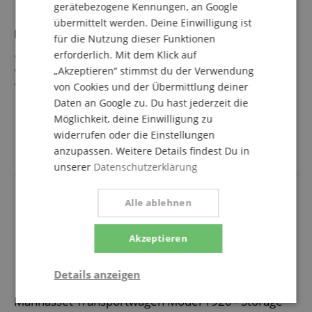
gerätebezogene Kennungen, an Google
übermittelt werden. Deine Einwilligung ist
Manhasset Model 54 - Regal Director Stand Schwarz
für die Nutzung dieser Funktionen
erforderlich. Mit dem Klick auf
Standfestes Notenpult mit Doppelfuß/Stiel-Konstruktion
Perfekt für professionelle Dirigenten
„Akzeptieren“ stimmst du der Verwendung
Mit extra großer Notenauflagefläche
von Cookies und der Übermittlung deiner
Höhenverstellbar zwischen ca. 71 - 127 cm
mehr anzeigen
Daten an Google zu. Du hast jederzeit die
Zusätzliche Ablageleiste
169,00 €
Möglichkeit, deine Einwilligung zu
widerrufen oder die Einstellungen
Versandkostenfrei (AT)
inkl. MwSt.
anzupassen. Weitere Details findest Du in
unserer
Datenschutzerklärung
Alle ablehnen
Akzeptieren
Details anzeigen
Manhasset Transportwagen Model 1920 - Storage
Statistik
Marketing
Funktional