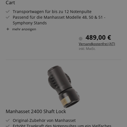
Cart
Transportwagen für bis zu 12 Notenpulte
Passend für die Manhasset Modelle 48, 50 & 51 -
Symphony Stands
Schonende & platzsparende Zwischenlagerung
mehr anzeigen
Leichtes Handling dank der integrierten Rollenfüße
489,00 €
Statistik
Marketing
Funktional
Versandkostenfrei (AT)
Statistik-Cookies werden verwendet, um zu sehen,
inkl. MwSt.
wie Besucher die Website nutzen, z.B. Analyse-
Cookies. Diese Cookies können nicht verwendet
werden, um einen bestimmten Besucher direkt zu
identifizieren.
Anbieter /
Cookie
Laufzeit
Beschreibung
Domain
Manhasset 2400 Shaft Lock
zoovu-
www.kirstein.at
1
Enables
Original-Zubehör von Manhasset
vid-
Stunde
remembering
Erhöht Tragkraft des Notenpultes um ein Vielfaches
91347
59
the state of