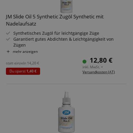
JM Slide Oil 5 Synthetic Zugöl Synthetic mit
Nadelaufsatz
Synthetisches Zugöl für leichtgängige Züge
Garantiert gutes Abdichten & Leichtgängigkeit von
Zügen
Für ausgeschlagene Gelenke
mehr anzeigen
Dämpft Vibrationen
12,80 €
Schützt vor Verschleiß & Korrosion
statt einzeln
14,20
€
inkl. MwSt. +
Mit Nadelöler
Du sparst
1,40 €
Versandkosten (AT)
Inhalt: 30 ml