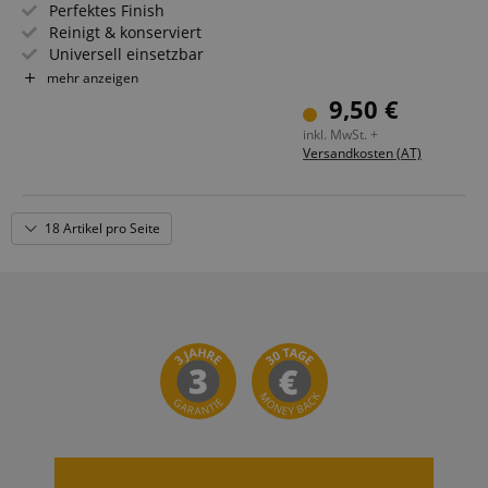
Perfektes Finish
Reinigt & konserviert
Universell einsetzbar
Für alle Oberflächen
mehr anzeigen
Langzeitschutz & hoher Glanzfaktor
9,50 €
inkl. MwSt. +
Versandkosten (AT)
18 Artikel pro Seite