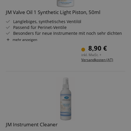
JM Valve Oil 1 Synthetic Light Piston, 50ml
Langlebiges, synthetisches Ventilöl
Passend für Perinet-Ventile
Besonders für neue Instrumente mit noch sehr dichten
Ventilen entwickelt
mehr anzeigen
Schützt vor Verschleiß / Korrosion & Ablagerungen
8,90 €
Geruchsneutral - nicht klumpend
inkl. MwSt. +
Inhalt: 50 ml
Versandkosten (AT)
JM Instrument Cleaner