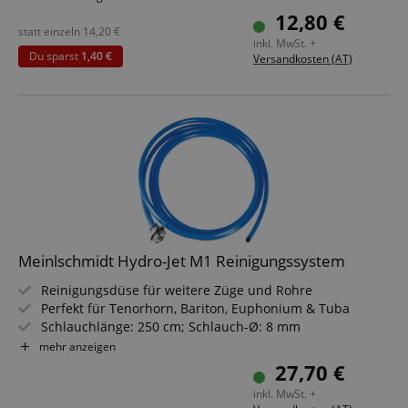
Mit Nadelöler
12,80 €
Inhalt: 30 ml
statt einzeln
14,20
€
inkl. MwSt. +
Du sparst
1,40 €
Versandkosten (AT)
Meinlschmidt Hydro-Jet M1 Reinigungssystem
Reinigungsdüse für weitere Züge und Rohre
Perfekt für Tenorhorn, Bariton, Euphonium & Tuba
Schlauchlänge: 250 cm; Schlauch-Ø: 8 mm
Passt auf jeden handelsüblichen Brauseschlauch
mehr anzeigen
Hohe Strahlkraft durch innovative Düsentechnologie
27,70 €
Flexibler Schlauch, um weit in das Instrument
inkl. MwSt. +
vorzudringen