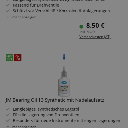
Passend für Drehventile
Schützt vor Verschleiß / Korrosion & Ablagerungen
Geruchsneutral - nicht klumpend
mehr anzeigen
Inhalt: 30 ml
8,50 €
inkl. MwSt. +
Versandkosten (AT)
JM Bearing Oil 13 Synthetic mit Nadelaufsatz
Langlebiges, synthetisches Lageröl
Für die Lagerung von Drehventilen
Besonders für neue Instrumente mit engen Lagerungen
Schützt vor Verschleiß & Korrosion
mehr anzeigen