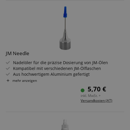
JM Needle
Nadelöler für die präzise Dosierung von JM-Ölen
Kompatibel mit verschiedenen JM-Ölflaschen
Aus hochwertigem Aluminium gefertigt
Wiederverwendbar und langlebig
mehr anzeigen
Ideal für schwer zugängliche Stellen
5,70 €
Optimiert die Pflege Deines Instruments
inkl. MwSt. +
Versandkosten (AT)