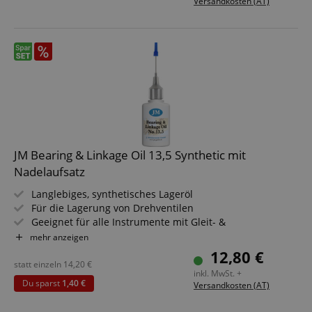
Versandkosten (AT)
JM Bearing & Linkage Oil 13,5 Synthetic mit
Nadelaufsatz
Langlebiges, synthetisches Lageröl
Für die Lagerung von Drehventilen
Geeignet für alle Instrumente mit Gleit- &
Achslagerungen
mehr anzeigen
Schützt vor Verschleiß & Korrosion
12,80 €
Mit Nadelöler
statt einzeln
14,20
€
inkl. MwSt. +
Inhalt: 30 ml
Du sparst
1,40 €
Versandkosten (AT)