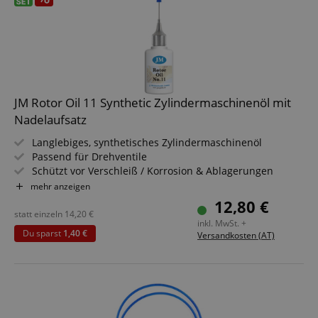
JM Rotor Oil 11 Synthetic Zylindermaschinenöl mit
Nadelaufsatz
Langlebiges, synthetisches Zylindermaschinenöl
Passend für Drehventile
Schützt vor Verschleiß / Korrosion & Ablagerungen
Geruchsneutral - nicht klumpend
mehr anzeigen
Mit Nadelöler
12,80 €
Inhalt: 30 ml
statt einzeln
14,20
€
inkl. MwSt. +
Du sparst
1,40 €
Versandkosten (AT)