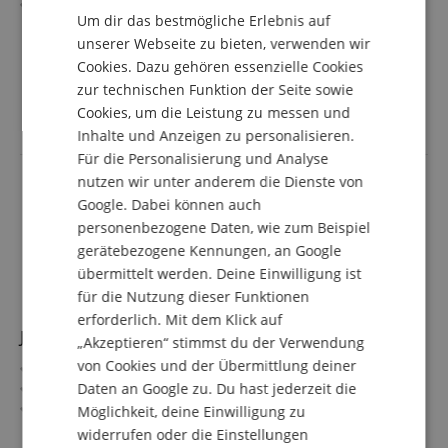
Dichtet beständig ab & verhindert ein Festwerden der
Um dir das bestmögliche Erlebnis auf
Züge
DUTCH
unserer Webseite zu bieten, verwenden wir
Kein verharzen
mehr anzeigen
Schützt vor Verschleiß & Korrosion
Cookies. Dazu gehören essenzielle Cookies
FRENCH
8,50 €
Geruchsneutral - nicht klumpend
zur technischen Funktion der Seite sowie
inkl. MwSt. +
ITALIAN
Inhalt: 30 ml
Cookies, um die Leistung zu messen und
Versandkosten (AT)
Inhalte und Anzeigen zu personalisieren.
SPANISH
Für die Personalisierung und Analyse
nutzen wir unter anderem die Dienste von
Google. Dabei können auch
personenbezogene Daten, wie zum Beispiel
gerätebezogene Kennungen, an Google
übermittelt werden. Deine Einwilligung ist
für die Nutzung dieser Funktionen
erforderlich. Mit dem Klick auf
JM Bearing Oil 13 Synthetic
„Akzeptieren“ stimmst du der Verwendung
von Cookies und der Übermittlung deiner
Langlebiges, synthetisches Lageröl
Daten an Google zu. Du hast jederzeit die
Für die Lagerung von Drehventilen
Besonders für neue Instrumente mit engen Lagerungen
Möglichkeit, deine Einwilligung zu
Schützt vor Verschleiß & Korrosion
mehr anzeigen
widerrufen oder die Einstellungen