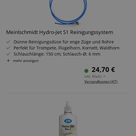
Meinlschmidt Hydro-Jet S1 Reinigungssystem
Dünne Reinigungsdüse für enge Züge und Rohre
Perfekt für Trompete, Flügelhorn, Kornett, Waldhorn
Schlauchlänge: 150 cm; Schlauch-Ø: 6 mm
Passt auf jeden handelsüblichen Brauseschlauch
mehr anzeigen
Hohe Strahlkraft durch innovative Düsentechnologie
24,70 €
Flexibler Schlauch, um weit in das Instrument
inkl. MwSt. +
vorzudringen
Versandkosten (AT)