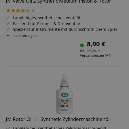
JM Valve Oil 2 Synthetic Medium Piston & Rotor
5
Langlebiges, synthetisches Ventilöl
Passend für Perinet- & Drehventile
Speziell für Instrumente mit durchschnittlichem Spiel
Schützt vor Verschleiß / Korrosion & Ablagerungen
mehr anzeigen
Geruchsneutral - nicht klumpend
8,90 €
Inhalt: 50 ml
inkl. MwSt. +
Versandkosten (AT)
JM Rotor Oil 11 Synthetic Zylindermaschinenöl
Langlebiges, synthetisches Zylindermaschinenöl