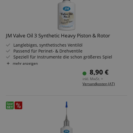
JM Valve Oil 3 Synthetic Heavy Piston & Rotor
Langlebiges, synthetisches Ventilöl
Passend für Perinet- & Drehventile
Speziell für Instrumente die schon größeres Spiel
aufweisen
mehr anzeigen
Hilft Ventile abzudichten
8,90 €
Schützt vor Verschleiß / Korrosion & Ablagerungen
inkl. MwSt. +
Geruchsneutral - nicht klumpend
Versandkosten (AT)
Inhalt: 50 ml