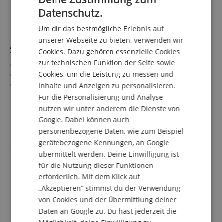
ENGLISH
Datenschutz.
GERMAN
Um dir das bestmögliche Erlebnis auf
DUTCH
unserer Webseite zu bieten, verwenden wir
So schön klingt Marschmusik
Cookies. Dazu gehören essenzielle Cookies
FRENCH
zur technischen Funktion der Seite sowie
14 bekannte Märsche
ITALIAN
Cookies, um die Leistung zu messen und
Von Florian Michlbauer
In Griffschrift
Inhalte und Anzeigen zu personalisieren.
SPANISH
Schwierigkeitsgrad: 5 (schwer)
mehr anzeigen
Für die Personalisierung und Analyse
Aufnahme in Stimmung: B-Es-As-Des
36,90 €
nutzen wir unter anderem die Dienste von
32 Seiten, DIN A4, Spiralbindung
Google. Dabei können auch
inkl. MwSt. +
Versandkosten (AT)
personenbezogene Daten, wie zum Beispiel
gerätebezogene Kennungen, an Google
übermittelt werden. Deine Einwilligung ist
für die Nutzung dieser Funktionen
erforderlich. Mit dem Klick auf
„Akzeptieren“ stimmst du der Verwendung
von Cookies und der Übermittlung deiner
Daten an Google zu. Du hast jederzeit die