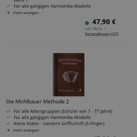
Für alle gängigen Harmonika-Modelle
Schwierigkeit: Einfach
mehr anzeigen
Einführung in die Griffschrift
47,90 €
Inkl. Zugang zu Online-Audiomaterial
inkl. MwSt. +
Versandkosten (AT)
Die Michlbauer Methode 2
Für alle Altersgruppen (Schüler von 7 - 77 Jahre)
Für alle gängigen Harmonika-Modelle
Keine Noten - sondern Griffschrift (5-Finger)
Methodischer Aufbau (Schritt-für-Schritt-Anleitung)
mehr anzeigen
Größte Auswahl an Spielliteratur (von ganz leicht bis