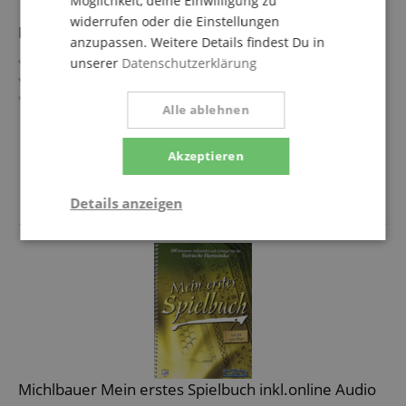
Möglichkeit, deine Einwilligung zu
widerrufen oder die Einstellungen
Das Schlager Wunschkonzert
anzupassen. Weitere Details findest Du in
Spielheft für Steirische Harmonika
unserer
Datenschutzerklärung
12 Stimmungslieder
In Griffschrift
Alle ablehnen
29,90 €
Akzeptieren
inkl. MwSt. +
Versandkosten (AT)
Details anzeigen
Statistik
Marketing
Funktional
Statistik
Marketing
Funktional
Michlbauer Mein erstes Spielbuch inkl.online Audio
Statistik-Cookies werden verwendet, um zu sehen,