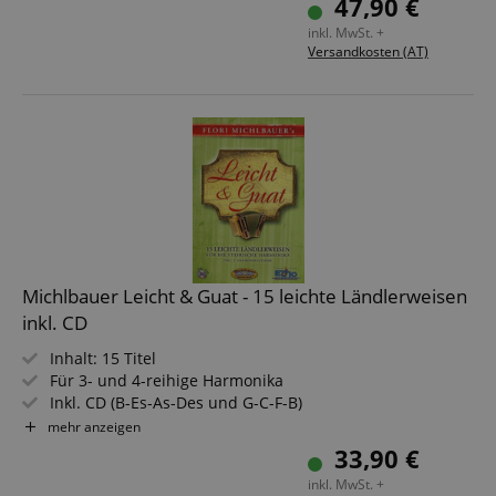
47,90 €
anspruchsvoll)
inkl. MwSt. +
Versandkosten (AT)
Michlbauer Leicht & Guat - 15 leichte Ländlerweisen
inkl. CD
Inhalt: 15 Titel
Für 3- und 4-reihige Harmonika
Inkl. CD (B-Es-As-Des und G-C-F-B)
Inkl. Zusatzstimme für 2. Harmonikaspieler
mehr anzeigen
33,90 €
inkl. MwSt. +