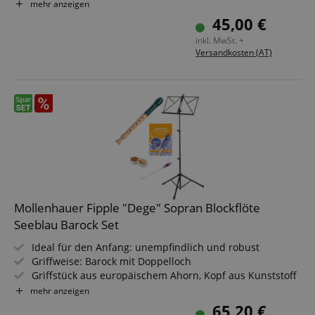
Tonumfang: c2 - d4
mehr anzeigen
a given end
Farbe: Orange
user (what
45,00 €
answers were
Inkl. Etui, Wischerstab, Grifftabelle, Fipple-Story, -Song &
clicked, on
inkl. MwSt. +
-Game
which page
Versandkosten (AT)
he was the
last time,
etc.).
Google-
Datenschutzerklärung
Mollenhauer Fipple "Dege" Sopran Blockflöte
Seeblau Barock Set
Ideal für den Anfang: unempfindlich und robust
Griffweise: Barock mit Doppelloch
Griffstück aus europäischem Ahorn, Kopf aus Kunststoff
Tonumfang: c2 - d4
mehr anzeigen
Farbe: Seeblau
65,20 €