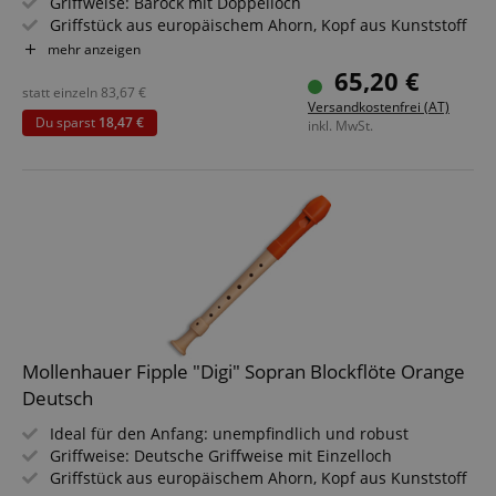
Griffweise: Barock mit Doppelloch
Griffstück aus europäischem Ahorn, Kopf aus Kunststoff
Tonumfang: c2 - d4
mehr anzeigen
Farbe: Apfelgrün
65,20 €
Mit Etui, Wischerstab, Grifftabelle, Fipple-Story, -Song & -
statt einzeln
83,67
€
Versandkostenfrei (AT)
Game
Statistik
Marketing
Funktional
Du sparst
18,47 €
inkl. MwSt.
Sparset inklusive Flötenschule, Notenständer,
Statistik-Cookies werden verwendet, um zu sehen,
Wollwischer und Zug- & Kork-Fett
wie Besucher die Website nutzen, z.B. Analyse-
Cookies. Diese Cookies können nicht verwendet
werden, um einen bestimmten Besucher direkt zu
identifizieren.
Mollenhauer Fipple "Digi" Sopran Blockflöte Orange
Anbieter /
Cookie
Laufzeit
Beschreibung
Deutsch
Domain
zoovu-
www.kirstein.at
1
Enables
Ideal für den Anfang: unempfindlich und robust
vid-
Stunde
remembering
Griffweise: Deutsche Griffweise mit Einzelloch
91347
59
the state of
Minuten
zoovu
Griffstück aus europäischem Ahorn, Kopf aus Kunststoff
assistant for