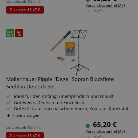
Mit Etui, Wischerstab, Grifftabelle, Fipple-Story, -Song & -
statt einzeln
83,67
€
Versandkostenfrei (AT)
Game
Du sparst
18,47 €
inkl. MwSt.
Sparset inklusive Flötenschule, Notenständer,
Wollwischer und Zug- & Kork-Fett
Mollenhauer Fipple "Dege" Sopran Blockflöte
Seeblau Deutsch Set
Ideal für den Anfang: unempfindlich und robust
Griffweise: Deutsch mit Einzelloch
Griffstück aus europäischem Ahorn, Kopf aus Kunststoff
Tonumfang: c2 - d4
mehr anzeigen
Farbe: Seeblau
65,20 €
Mit Etui, Wischerstab, Grifftabelle, Fipple-Story, -Song & -
statt einzeln
83,67
€
Versandkostenfrei (AT)
Game
Du sparst
18,47 €
inkl. MwSt.