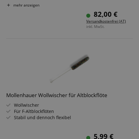
Stimmung: C-Sopran
mehr anzeigen
Mit Doppellöcher für c/cis & d/dis
82,00 €
Inkl. Flötentasche, Microfaserwischer, Fettdöschen &
Versandkostenfrei (AT)
Grifftabelle
inkl. MwSt.
Mollenhauer Wollwischer für Altblockflöte
Wollwischer
Für F-Altblockflöten
Stabil und dennoch flexibel
5,99 €