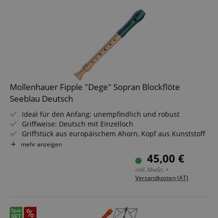
Mollenhauer Fipple "Dege" Sopran Blockflöte
Seeblau Deutsch
Ideal für den Anfang: unempfindlich und robust
Griffweise: Deutsch mit Einzelloch
Griffstück aus europäischem Ahorn, Kopf aus Kunststoff
Tonumfang: c2 - d4
mehr anzeigen
Farbe: Seeblau
45,00 €
Inkl. Etui, Wischerstab, Grifftabelle, Fipple-Story, -Song &
inkl. MwSt. +
-Game
Versandkosten (AT)