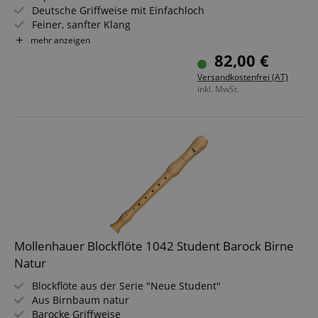
Deutsche Griffweise mit Einfachloch
Feiner, sanfter Klang
Stabile Ansprache
mehr anzeigen
Mit Kleingfingerwulst
82,00 €
Inklusive Tasche, Grifftabelle und Zubehör
Versandkostenfrei (AT)
inkl. MwSt.
Mollenhauer Blockflöte 1042 Student Barock Birne
Natur
Blockflöte aus der Serie "Neue Student"
Aus Birnbaum natur
Barocke Griffweise