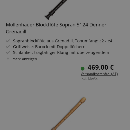
Mollenhauer Blockflöte Sopran 5124 Denner
Grenadill
Sopranblockflöte aus Grenadill, Tonumfang: c2 - e4
Griffweise: Barock mit Doppellöchern
Schlanker, tragfähiger Klang mit überzeugendem
Charme
mehr anzeigen
Wendige, schnelle Ansprache in allen Lagen
469,00 €
Inkl. Etui, Wischerstab, Fettdöschen & Pflegeanleitung
Versandkostenfrei (AT)
inkl. MwSt.