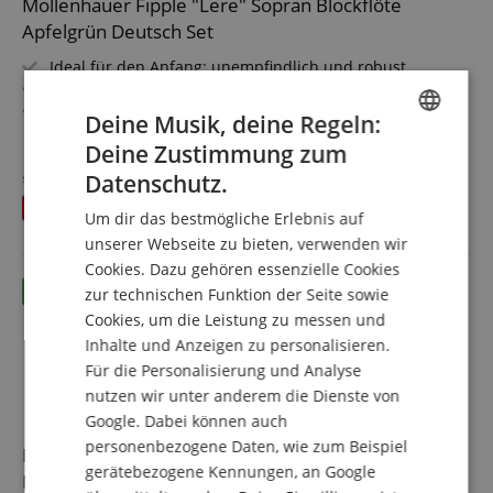
Mollenhauer Fipple "Lere" Sopran Blockflöte
Apfelgrün Deutsch Set
Ideal für den Anfang: unempfindlich und robust
Griffweise: Deutsche Griffweise mit Einzelloch
Griffstück aus europäischem Ahorn, Kopf aus Kunststoff
Deine Musik, deine Regeln:
Tonumfang: c2 - d4
mehr anzeigen
Deine Zustimmung zum
Farbe: Apfelgrün
ENGLISH
65,20 €
Mit Etui, Wischerstab, Grifftabelle, Fipple-Story, -Song & -
statt einzeln
Datenschutz.
83,67
€
Versandkostenfrei (AT)
GERMAN
Game
Du sparst
18,47 €
inkl. MwSt.
Um dir das bestmögliche Erlebnis auf
Sparset inklusive Flötenschule, Notenständer,
DUTCH
Wollwischer und Zug- & Kork-Fett
unserer Webseite zu bieten, verwenden wir
Cookies. Dazu gehören essenzielle Cookies
FRENCH
zur technischen Funktion der Seite sowie
ITALIAN
Cookies, um die Leistung zu messen und
Inhalte und Anzeigen zu personalisieren.
SPANISH
Für die Personalisierung und Analyse
nutzen wir unter anderem die Dienste von
Google. Dabei können auch
personenbezogene Daten, wie zum Beispiel
Mollenhauer Fipple "Tere" Sopran Blockflöte Beere
gerätebezogene Kennungen, an Google
Barock Set