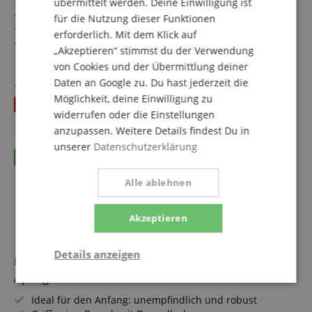
übermittelt werden. Deine Einwilligung ist
Ideal für den Anfang: unempfindlich und robust
für die Nutzung dieser Funktionen
Griffweise: Barock mit Doppelloch
erforderlich. Mit dem Klick auf
Griffstück aus europäischem Ahorn, Kopf aus Kunststoff
„Akzeptieren“ stimmst du der Verwendung
Tonumfang: c2 - d4
mehr anzeigen
von Cookies und der Übermittlung deiner
Farbe: Beere
65,20 €
Daten an Google zu. Du hast jederzeit die
Mit Etui, Wischerstab, Grifftabelle, Fipple-Story, -Song & -
statt einzeln
83,67
€
Versandkostenfrei (AT)
Game
Möglichkeit, deine Einwilligung zu
Du sparst
18,47 €
inkl. MwSt.
Sparset inklusive Flötenschule, Notenständer,
widerrufen oder die Einstellungen
Wollwischer und Zug- & Kork-Fett
anzupassen. Weitere Details findest Du in
unserer
Datenschutzerklärung
Alle ablehnen
Akzeptieren
Details anzeigen
Mollenhauer Fipple "Lere" Sopran Blockflöte
Apfelgrün Barock Set
Statistik
Marketing
Funktional
Ideal für den Anfang: unempfindlich und robust