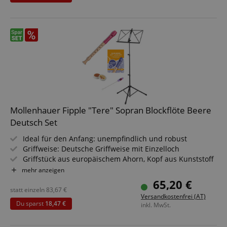
Sparset inklusive Flötenschule, Notenständer,
Wollwischer und Zug- & Kork-Fett
Mollenhauer Fipple "Tere" Sopran Blockflöte Beere
Deutsch Set
Ideal für den Anfang: unempfindlich und robust
Griffweise: Deutsche Griffweise mit Einzelloch
Griffstück aus europäischem Ahorn, Kopf aus Kunststoff
Tonumfang: c2 - d4
mehr anzeigen
Farbe: Beere
65,20 €
Mit Etui, Wischerstab, Grifftabelle, Fipple-Story, -Song & -
statt einzeln
83,67
€
Versandkostenfrei (AT)
Game
Du sparst
18,47 €
inkl. MwSt.
Sparset inklusive Flötenschule, Notenständer,
Wollwischer und Zug- & Kork-Fett