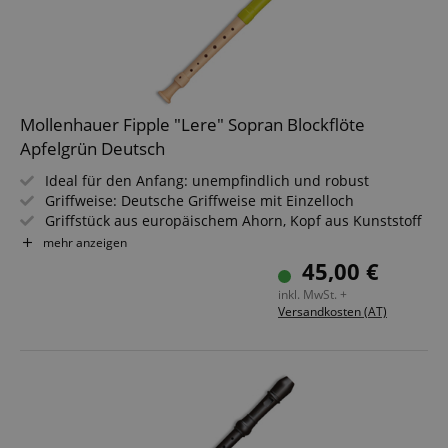
Mollenhauer Fipple "Lere" Sopran Blockflöte
Apfelgrün Deutsch
Ideal für den Anfang: unempfindlich und robust
Griffweise: Deutsche Griffweise mit Einzelloch
Griffstück aus europäischem Ahorn, Kopf aus Kunststoff
Tonumfang: c2 - d4
mehr anzeigen
Farbe: Apfelgrün
45,00 €
Inkl. Etui, Wischerstab, Grifftabelle, Fipple-Story, -Song &
inkl. MwSt. +
-Game
Versandkosten (AT)