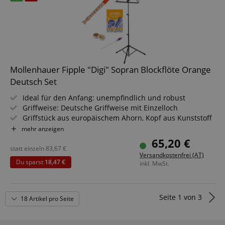
Mollenhauer Fipple "Digi" Sopran Blockflöte Orange
Deutsch Set
Ideal für den Anfang: unempfindlich und robust
Griffweise: Deutsche Griffweise mit Einzelloch
Griffstück aus europäischem Ahorn, Kopf aus Kunststoff
Tonumfang: c2 - d4
mehr anzeigen
Farbe: Orange
65,20 €
Inkl. Etui, Wischerstab, Grifftabelle, Fipple-Story, -Song &
statt einzeln
83,67
€
Versandkostenfrei (AT)
-Game
Du sparst
18,47 €
inkl. MwSt.
Sparset inklusive Flötenschule, Notenständer,
Wollwischer und Zug- & Kork-Fett
Seite
1
von
3
18 Artikel pro Seite