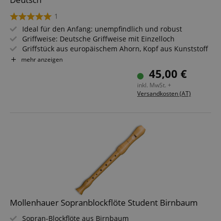
1
Ideal für den Anfang: unempfindlich und robust
Griffweise: Deutsche Griffweise mit Einzelloch
Griffstück aus europäischem Ahorn, Kopf aus Kunststoff
Tonumfang: c2 - d4
mehr anzeigen
Farbe: Beere
45,00 €
Inkl. Etui, Wischerstab, Grifftabelle, Fipple-Story, -Song &
inkl. MwSt. +
-Game
Versandkosten (AT)
Mollenhauer Sopranblockflöte Student Birnbaum
Sopran-Blockflöte aus Birnbaum