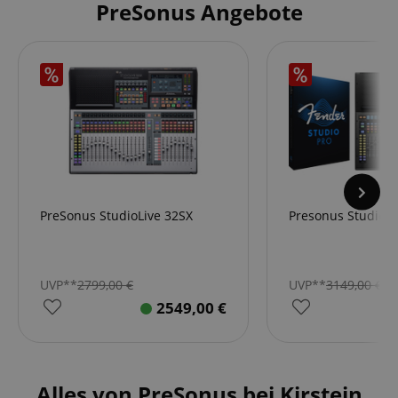
PreSonus Angebote
PreSonus StudioLive 32SX
Presonus StudioLi
UVP**
2799,00
€
UVP**
3149,00
€
2549,00
€
Alles von PreSonus bei Kirstein