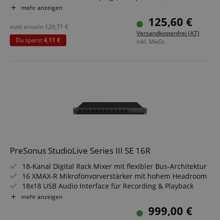
Bluetooth 5.0
mehr anzeigen
Optimierte, Resonanzen dämpfende Innenkonstruktion
125,60 €
TRS-Klinken (L/R, symmetrisch), Cinch-Paar (L/R), 3,5 mm
statt einzeln
129,71
€
Versandkostenfrei (AT)
Stereoklinke
Du sparst
4,11 €
inkl. MwSt.
Integrierter Kopfhörerverstärker mit 3,5 mm
Ausgangsbuchse
Sparset inklusive Dämmkeile
PreSonus StudioLive Series III SE 16R
18-Kanal Digital Rack Mixer mit flexibler Bus-Architektur
16 XMAX-R Mikrofonvorverstärker mit hohem Headroom
18x18 USB Audio Interface für Recording & Playback
6 FlexMix Busse als Aux, Subgruppe oder Matrix nutzbar
mehr anzeigen
Milan-zertifiziertes AVB Netzwerk für Stagebox Betrieb
999,00 €
Inklusive Fender Studio Pro DAW & Recording Software