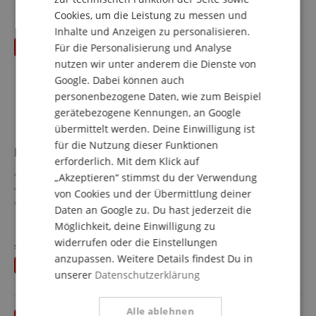
Bis zu 34 Spuren können direkt auf den Onboard SD-
ITALIAN
Cookies, um die Leistung zu messen und
Kartenrecorder aufgenommen werden
31-Band Graphic EQ & DAW-Steuerung
Inhalte und Anzeigen zu personalisieren.
SPANISH
Für die Personalisierung und Analyse
bis 24.08.2026
nutzen wir unter anderem die Dienste von
Google. Dabei können auch
personenbezogene Daten, wie zum Beispiel
gerätebezogene Kennungen, an Google
übermittelt werden. Deine Einwilligung ist
für die Nutzung dieser Funktionen
Presonus Eris Studio 5 Aktiv Studiomonitor (Single)
erforderlich. Mit dem Klick auf
5,25-Zoll Tieftöner mit Kompositmembran
„Akzeptieren“ stimmst du der Verwendung
1" (25 mm), Hochtöner mit Seidenkalotte
von Cookies und der Übermittlung deiner
120°(H) x 60°(V) EBM-Waveguide für einen breiten Sweet
Daten an Google zu. Du hast jederzeit die
Spot
mehr anzeigen
Möglichkeit, deine Einwilligung zu
80 Watt Class AB Bi-Verstärkerleistung
119,00 €
widerrufen oder die Einstellungen
48 Hz bis 20 kHz Frequenzgang
statt bisher
129
€
Versandkostenfrei (AT)
anzupassen. Weitere Details findest Du in
102 dB maximaler Dauerschalldruck (SPL)
Du sparst
10,00 €
inkl. MwSt.
unserer
Datenschutzerklärung
Alle ablehnen