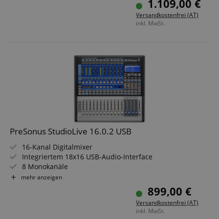
1.109,00 €
Robustes Metallgehäuse für Tour und Installation
Versandkostenfrei (AT)
inkl. MwSt.
PreSonus StudioLive 16.0.2 USB
16-Kanal Digitalmixer
Integriertem 18x16 USB-Audio-Interface
8 Monokanäle
13 ultra-rauscharme XMAX Class-A-Vorverstärker
mehr anzeigen
Talkback-Sektion mit eigenem XLR-Mikrofoneingang
899,00 €
50 Fat-Channel-Presets, 50 User-Speicher
Versandkostenfrei (AT)
17 hochwertige 60-mm-Fader
inkl. MwSt.