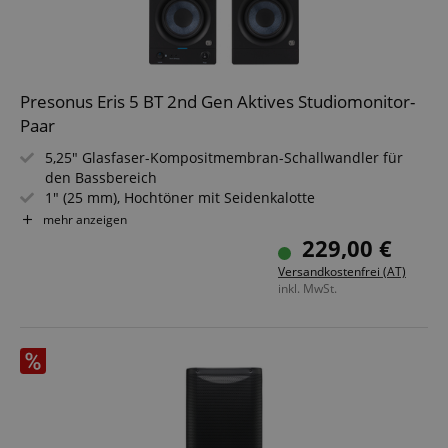
Presonus Eris 5 BT 2nd Gen Aktives Studiomonitor-
Paar
5,25" Glasfaser-Kompositmembran-Schallwandler für
den Bassbereich
1" (25 mm), Hochtöner mit Seidenkalotte
Bluetooth 5.0
mehr anzeigen
100 Watt Class D Verstärkerleistung
229,00 €
104 dB maximaler Dauerschalldruck (SPL)
Versandkostenfrei (AT)
TRS-Klinken (L/R, symmetrisch), Cinch-Paar (L/R), 3,5 mm
inkl. MwSt.
Stereoklinke