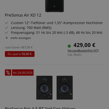
PreSonus Air XD 12
Custom 12"-Tieftöner und 1,35"-Kompression Hochtöner
Leistung: 700 Watt (RMS)
Frequenzgang: 51 Hz bis 20 kHz (-3 dB), 48 Hz bis 20 kHz
(-10 dB)
mehr anzeigen
Maximaler Schalldruckpegel: 131,5 dB
429,00 €
Abstrahlwinkel: 90° x 60°
statt bisher
487,06
€
Versandkostenfrei (AT)
Fortschrittliches DSP, 2,6"-LCD-Display und Bluetooth mit
Du sparst
58,06 €
inkl. MwSt.
TWS-Bridge-Modus
bis 24.08.2026
PreSonus Eris 4.5 BT 2nd Gen Aktives