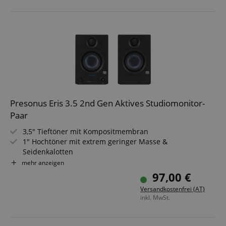
Presonus Eris 3.5 2nd Gen Aktives Studiomonitor-
Paar
3,5" Tieftöner mit Kompositmembran
1" Hochtöner mit extrem geringer Masse &
Seidenkalotten
50 Watt Class AB Bi-Amping (25 W pro Seite)
mehr anzeigen
Integrierter Kopfhörerverstärker mit 3,5 mm
97,00 €
Ausgangsbuchse
Versandkostenfrei (AT)
Elegantes, kompaktes Gehäuse
inkl. MwSt.
TRS-Klinken (L/R, symmetrisch), Cinch-Paar (L/R), 3,5 mm
Stereoklinke