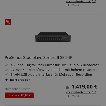
Versandkostenfrei (AT)
inkl. MwSt.
PreSonus StudioLive Series III SE 24R
40-Kanal Digital Rack Mixer für Live, Studio & Broadcast
24 XMAX-R Mikrofonvorverstärker mit hohem Headroom
64x64 USB Audio Interface für Mehrspur Recording
16 FlexMix Busse für Aux, Subgruppe oder Matrix Mix
mehr anzeigen
Milan AVB Netzwerk für Stagebox & Monitor Mixing
1.419,00 €
Inklusive Fender Studio Pro DAW Software Lizenz
statt bisher
1.499
€
Versandkostenfrei (AT)
Du sparst
80,00 €
inkl. MwSt.