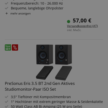
Frequenzbereich: 10 - 26.000 Hz
Bequeme, langlebige Ohrpolster
Hörmuscheln über 2 Achsen und 180° beweglich
mehr anzeigen
Präzise Tiefbasswiedergabe
57,00 €
Versandkostenfrei (AT)
inkl. MwSt.
PreSonus Eris 3.5 BT 2nd Gen Aktives
Studiomonitor-Paar ISO Set
3,5" Tieftöner mit Kompositmembran
1" Hochtöner mit extrem geringer Masse & Seidenkalotte
50 Watt Class AB Bi-Amping (25 W pro Seite)