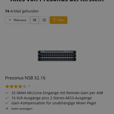
74
Artikel gefunden
Relevanz
Filter
Presonus NSB 32.16
1
32 XMAX Mic/Line-Eingänge mit Remote-Gain per AVB
16 XLR-Ausgänge plus 2 Stereo-AES3-Ausgänge
Gain-Kompensation für unabhängige Mixer-Pegel
Integrierter 2-Port AVB-Switch mit Locking-Ports
mehr anzeigen
UC Surface und StudioLive Series III Steuerung