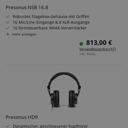
Presonus NSB 16.8
Robustes Stagebox-Gehäuse mit Griffen
16 Mic/Line-Eingänge & 8 XLR-Ausgänge
16 fernsteuerbare XMAX-Vorverstärker
2 AVB-Ports mit XLR-Ethernet-Anschlüssen
mehr anzeigen
32x8 AVB (16 Direct-Input-Kanäle + 16 Eingangskanäle)
813,00 €
Einfache Einrichtung & Steuerung über ein StudioLive
Versandkostenfrei (AT)
Series III Mischpult
inkl. MwSt.
Presonus HD9
Dynamischer, geschlossener Kopfhörer