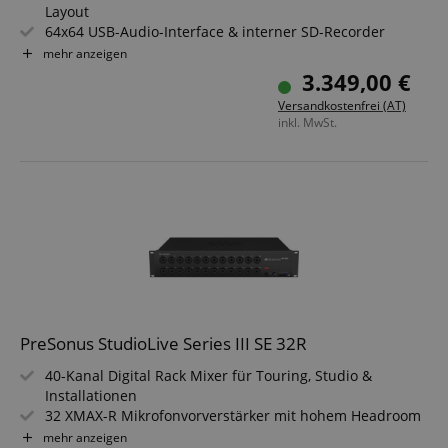
Layout
64x64 USB-Audio-Interface & interner SD-Recorder
16 Mixausgänge (12x XLR, 4x 6,35 mm TRS)
mehr anzeigen
32 Bit DSP & 115 dB AD/DA-Wandler
3.349,00 €
AVB-Netzwerk, erweiterte Routing- und I/O-Funktionen
Versandkostenfrei (AT)
Nahtlose Integration mit Studio One Pro & Capture
inkl. MwSt.
PreSonus StudioLive Series III SE 32R
40-Kanal Digital Rack Mixer für Touring, Studio &
Installationen
32 XMAX-R Mikrofonvorverstärker mit hohem Headroom
64x64 USB Audio Interface für umfangreiche
mehr anzeigen