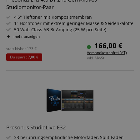
Studiomonitor-Paar
4,5" Tieftöner mit Kompositmembran
1" Hochtöner mit extrem geringer Masse & Seidenkalotte
50 Watt Class AB Bi-Amping (25 W pro Seite)
Bluetooth 5.0
mehr anzeigen
Optimierte, Resonanzen dämpfende Innenkonstruktion
166,00 €
TRS-Klinken (L/R, symmetrisch), Cinch-Paar (L/R), 3,5 mm
statt bisher
173
€
Versandkostenfrei (AT)
Stereoklinke
Du sparst
7,00 €
inkl. MwSt.
Integrierter Kopfhörerverstärker mit 3,5 mm
Ausgangsbuchse
Presonus StudioLive E32
33 berührungsempfindliche Motorfader, Split-Fader-