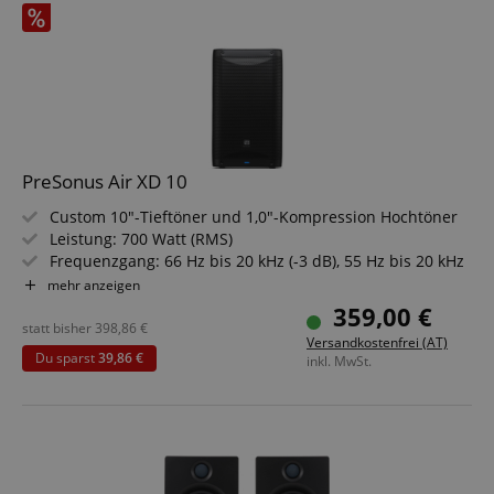
PreSonus Air XD 10
Custom 10"-Tieftöner und 1,0"-Kompression Hochtöner
Leistung: 700 Watt (RMS)
Frequenzgang: 66 Hz bis 20 kHz (-3 dB), 55 Hz bis 20 kHz
(-10 dB)
mehr anzeigen
Maximaler Schalldruckpegel: 130 dB
359,00 €
Abstrahlwinkel: 90° x 60°
statt bisher
398,86
€
Versandkostenfrei (AT)
Fortschrittliches DSP, 2,6"-LCD-Display und Bluetooth mit
Du sparst
39,86 €
inkl. MwSt.
TWS-Bridge-Modus