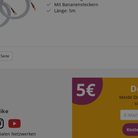
Mit Bananensteckern
Länge: 5m
 Seite
D
Melde Di
s
Like
Kost
zialen Netzwerken