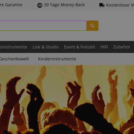
hre Garantie
30 Tage Money Back
Kostenloser 
asinstrumente
Live & Studio
Event & Freizeit
HiFi
Zubehör
Geschenkewelt
Kinderinstrumente