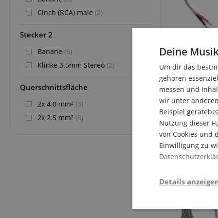
Cinch (RCA) male
(2)
Stecker 2
Deine Musik
Banane
(6)
Klinke 3.5mm Stereo
(2)
Um dir das bestmö
gehören essenziel
Querschnittsfläche
messen und Inhalt
wir unter andere
2x 4.0 mm²
(3)
Beispiel gerätebe
2x 2.5 mm²
(3)
Nutzung dieser Fu
von Cookies und d
Einwilligung zu w
Datenschutzerklä
Details anzeige
Stati