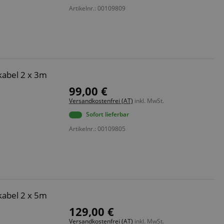
Artikelnr.: 00109809
abel 2 x 3m
 Diese Cookies können
99,00 €
Versandkostenfrei (AT)
inkl. MwSt.
Sofort lieferbar
Artikelnr.: 00109805
 end user (what
).
abel 2 x 5m
129,00 €
Versandkostenfrei (AT)
inkl. MwSt.