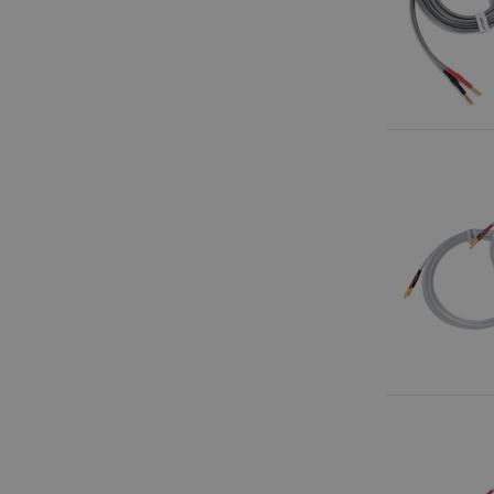
Statistik-Cookies we
nicht verwendet werd
Anbieter
Cookie
Domain
zoovu-
www.kir
vid-
91347