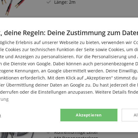
Länge: 2m
, deine Regeln: Deine Zustimmung zum Date
QED Performance XT25 Lautsprecherk
gliche Erlebnis auf unserer Webseite zu bieten, verwenden wir C
X-Tube-Technologie
le Cookies zur technischen Funktion der Seite sowie Cookies, um d
Röhrenförmige Leiter
e und Anzeigen zu personalisieren. Für die Personalisierung und
Mit Bananensteckern
m die Dienste von Google. Dabei können auch personenbezogene D
Länge: 2m
zogene Kennungen, an Google übermittelt werden. Deine Einwilligun
nktionen erforderlich. Mit dem Klick auf „Akzeptieren“ stimmst 
er Übermittlung deiner Daten an Google zu. Du hast jederzeit die 
iderrufen oder die Einstellungen anzupassen. Weitere Details find
rung
QED Reference XT40i Lautsprecherka
n
Akzeptieren
A
X-Tube Technologie
Luftspalt-Dielektrikum
Röhrenförmige Leiter
stik
Marketing
Funk