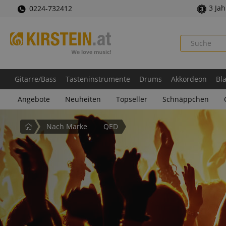
3 Ja
0224-732412
Gitarre/Bass
Tasteninstrumente
Drums
Akkordeon
Bl
Angebote
Neuheiten
Topseller
Schnäppchen
Startseite
Nach Marke
QED