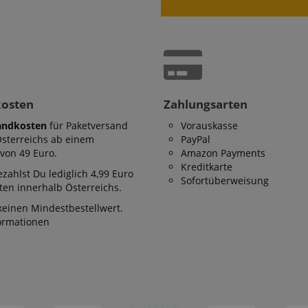
kosten
Zahlungsarten
andkosten
für Paketversand
Vorauskasse
Österreichs ab einem
PayPal
von 49 Euro.
Amazon Payments
Kreditkarte
zahlst Du lediglich 4,99 Euro
Sofortüberweisung
en innerhalb Österreichs.
keinen Mindestbestellwert.
formationen