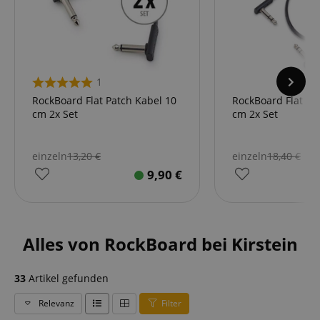
1
RockBoard Flat Patch Kabel 10
RockBoard Flat TR
cm 2x Set
cm 2x Set
einzeln
13,20
€
einzeln
18,40
€
9,90
€
Alles von RockBoard bei Kirstein
33
Artikel gefunden
Relevanz
Filter