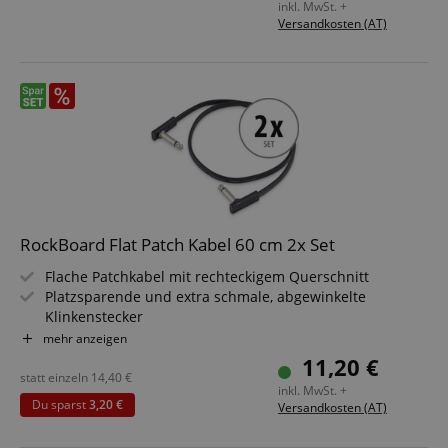
inkl. MwSt. +
Versandkosten (AT)
RockBoard Flat Patch Kabel 60 cm 2x Set
Flache Patchkabel mit rechteckigem Querschnitt
Platzsparende und extra schmale, abgewinkelte
Klinkenstecker
Flexibler Kupferleiter (20 x 0,12 mm²)
mehr anzeigen
Flexibler PVC Kabelmantel
11,20 €
Länge: 60 cm
statt einzeln
14,40
€
inkl. MwSt. +
Schwarz
Du sparst
3,20 €
Versandkosten (AT)
2 Stück im Sparset