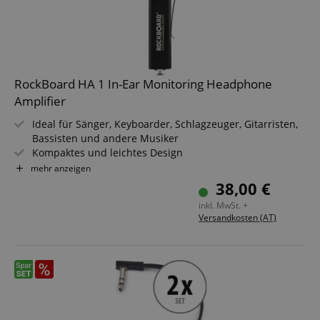
RockBoard HA 1 In-Ear Monitoring Headphone
Amplifier
Ideal für Sänger, Keyboarder, Schlagzeuger, Gitarristen,
Bassisten und andere Musiker
Kompaktes und leichtes Design
Praktisches, von außen zugängliches Batteriefach mit
mehr anzeigen
Clip-Verschluss
38,00 €
Stabiler Belt Clip zur Befestigung an Gürtel oder
inkl. MwSt. +
Hosenbund
Versandkosten (AT)
Bis zu 12 Stunden Batterielaufzeit
Stereo/Mono Source Schalter, gut erreichbar angebracht