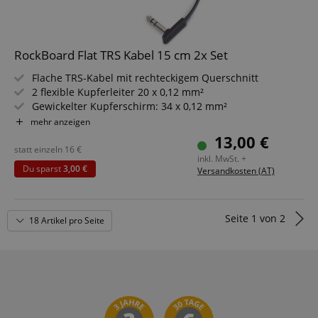
RockBoard Flat TRS Kabel 15 cm 2x Set
Flache TRS-Kabel mit rechteckigem Querschnitt
2 flexible Kupferleiter 20 x 0,12 mm²
Gewickelter Kupferschirm: 34 x 0,12 mm²
6,3 mm Stereo-Winkel-Klinkenstecker
mehr anzeigen
Länge: 15 cm
13,00 €
Schwarz
statt einzeln
16
€
inkl. MwSt. +
2 Stück im Sparset
Du sparst
3,00 €
Versandkosten (AT)
Seite
1
von
2
18 Artikel pro Seite