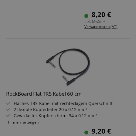
8,20 €
inkl. MwSt. +
Versandkosten (AT)
RockBoard Flat TRS Kabel 60 cm
Flaches TRS-Kabel mit rechteckigem Querschnitt
2 flexible Kupferleiter 20 x 0,12 mm²
Gewickelter Kupferschirm: 34 x 0,12 mm²
6,3 mm Stereo-Winkel-Klinkenstecker
mehr anzeigen
Länge: 60 cm
9,20 €
Schwarz