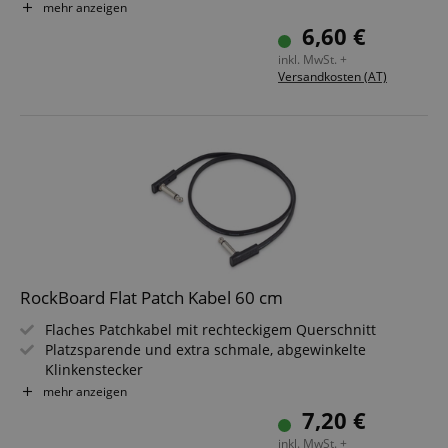
Flexibler Kupferleiter (20 x 0,12 mm²)
mehr anzeigen
Flexibler PVC Kabelmantel
6,60 €
Länge: 20 cm
inkl. MwSt. +
Schwarz
Versandkosten (AT)
RockBoard Flat Patch Kabel 60 cm
Flaches Patchkabel mit rechteckigem Querschnitt
Platzsparende und extra schmale, abgewinkelte
Klinkenstecker
Flexibler Kupferleiter (20 x 0,12 mm²)
mehr anzeigen
Flexibler PVC Kabelmantel
7,20 €
Länge: 60 cm
inkl. MwSt. +