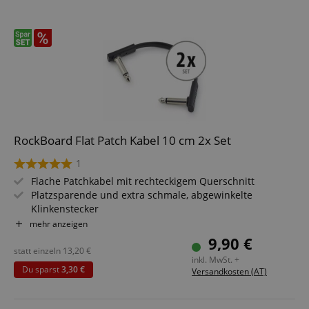
RockBoard Flat Patch Kabel 10 cm 2x Set
1
Flache Patchkabel mit rechteckigem Querschnitt
Platzsparende und extra schmale, abgewinkelte
Klinkenstecker
Flexibler Kupferleiter (20 x 0,12 mm²)
mehr anzeigen
Flexibler PVC Kabelmantel
9,90 €
Länge: 10 cm
statt einzeln
13,20
€
inkl. MwSt. +
Schwarz
Du sparst
3,30 €
Versandkosten (AT)
2 Stück im Sparset