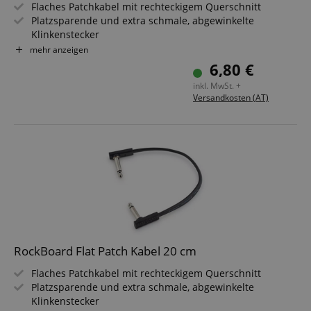
Flaches Patchkabel mit rechteckigem Querschnitt
Platzsparende und extra schmale, abgewinkelte
Klinkenstecker
Flexibler Kupferleiter (20 x 0,12 mm²)
mehr anzeigen
Flexibler PVC Kabelmantel
6,80 €
Länge: 30 cm
inkl. MwSt. +
Schwarz
Versandkosten (AT)
RockBoard Flat Patch Kabel 20 cm
Flaches Patchkabel mit rechteckigem Querschnitt
Platzsparende und extra schmale, abgewinkelte
Klinkenstecker