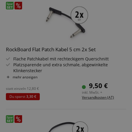
RockBoard Flat Patch Kabel 5 cm 2x Set
Flache Patchkabel mit rechteckigem Querschnitt
Platzsparende und extra schmale, abgewinkelte
Klinkenstecker
Flexibler Kupferleiter (20 x 0,12 mm²)
mehr anzeigen
Flexibler PVC Kabelmantel
9,50 €
Länge: 5 cm
statt einzeln
12,80
€
inkl. MwSt. +
Schwarz
Du sparst
3,30 €
Versandkosten (AT)
2 Stück im Sparset