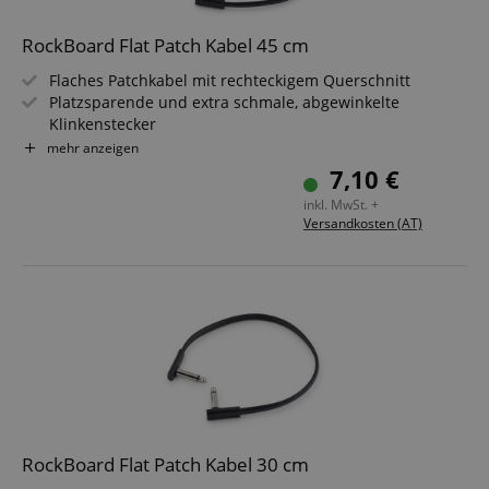
RockBoard Flat Patch Kabel 45 cm
Flaches Patchkabel mit rechteckigem Querschnitt
Platzsparende und extra schmale, abgewinkelte
Klinkenstecker
Flexibler Kupferleiter (20 x 0,12 mm²)
mehr anzeigen
Flexibler PVC Kabelmantel
7,10 €
Länge: 45 cm
inkl. MwSt. +
Schwarz
Versandkosten (AT)
RockBoard Flat Patch Kabel 30 cm