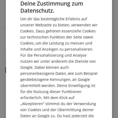
Deine Zustimmung zum
ENGLISH
Datenschutz.
GERMAN
Um dir das bestmögliche Erlebnis auf
DUTCH
unserer Webseite zu bieten, verwenden wir
RockBoard Flat Patch Kabel 45 cm 2x Set
Cookies. Dazu gehören essenzielle Cookies
FRENCH
Flache Patchkabel mit rechteckigem Querschnitt
zur technischen Funktion der Seite sowie
ITALIAN
Platzsparende und extra schmale, abgewinkelte
Cookies, um die Leistung zu messen und
Klinkenstecker
Inhalte und Anzeigen zu personalisieren.
SPANISH
Flexibler Kupferleiter (20 x 0,12 mm²)
mehr anzeigen
Für die Personalisierung und Analyse
Flexibler PVC Kabelmantel
11,00 €
nutzen wir unter anderem die Dienste von
Länge: 45 cm
statt einzeln
14,20
€
inkl. MwSt. +
Google. Dabei können auch
Schwarz
Du sparst
3,20 €
Versandkosten (AT)
2 Stück im Sparset
personenbezogene Daten, wie zum Beispiel
gerätebezogene Kennungen, an Google
übermittelt werden. Deine Einwilligung ist
für die Nutzung dieser Funktionen
erforderlich. Mit dem Klick auf
„Akzeptieren“ stimmst du der Verwendung
von Cookies und der Übermittlung deiner
Daten an Google zu. Du hast jederzeit die