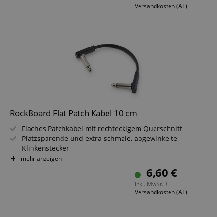
Schwarz
Versandkosten (AT)
RockBoard Flat Patch Kabel 10 cm
Flaches Patchkabel mit rechteckigem Querschnitt
Platzsparende und extra schmale, abgewinkelte
Klinkenstecker
Flexibler Kupferleiter (20 x 0,12 mm²)
mehr anzeigen
Flexibler PVC Kabelmantel
6,60 €
Länge: 10 cm
inkl. MwSt. +
Schwarz
Versandkosten (AT)