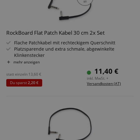
RockBoard Flat Patch Kabel 30 cm 2x Set
Flache Patchkabel mit rechteckigem Querschnitt
Platzsparende und extra schmale, abgewinkelte
Klinkenstecker
Flexibler Kupferleiter (20 x 0,12 mm²)
mehr anzeigen
Flexibler PVC Kabelmantel
11,40 €
Länge: 30 cm
statt einzeln
13,60
€
inkl. MwSt. +
Schwarz
Du sparst
2,20 €
Versandkosten (AT)
2 Stück im Sparset