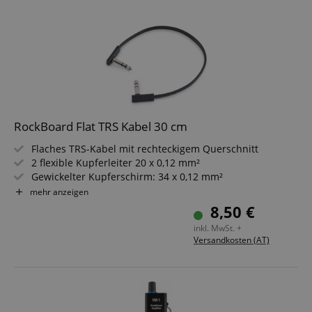
RockBoard Flat TRS Kabel 30 cm
Flaches TRS-Kabel mit rechteckigem Querschnitt
2 flexible Kupferleiter 20 x 0,12 mm²
Gewickelter Kupferschirm: 34 x 0,12 mm²
6,3 mm Stereo-Winkel-Klinkenstecker
mehr anzeigen
Länge: 30 cm
8,50 €
Schwarz
inkl. MwSt. +
Versandkosten (AT)