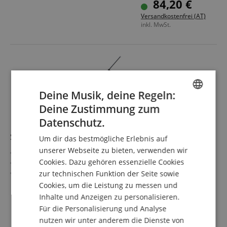
84,20 €
Versandkostenfrei (AT)
inkl. MwSt.
Deine Musik, deine Regeln:
Deine Zustimmung zum
ENGLISH
Datenschutz.
GERMAN
Samson MK10 Mikrofonständer
Um dir das bestmögliche Erlebnis auf
DUTCH
unserer Webseite zu bieten, verwenden wir
Leichter Mikrofonständer mit Stativfuß
Cookies. Dazu gehören essenzielle Cookies
FRENCH
Ideal für Live- und Studioanwendung
Straßentaugliche Stahlkonstruktion
zur technischen Funktion der Seite sowie
ITALIAN
Zusammenklappbar auf 63,5 cm Höhe
mehr anzeigen
Cookies, um die Leistung zu messen und
Inkl. Mikrofonclip
22,50 €
Inhalte und Anzeigen zu personalisieren.
SPANISH
Für die Personalisierung und Analyse
inkl. MwSt. +
Versandkosten (AT)
nutzen wir unter anderem die Dienste von