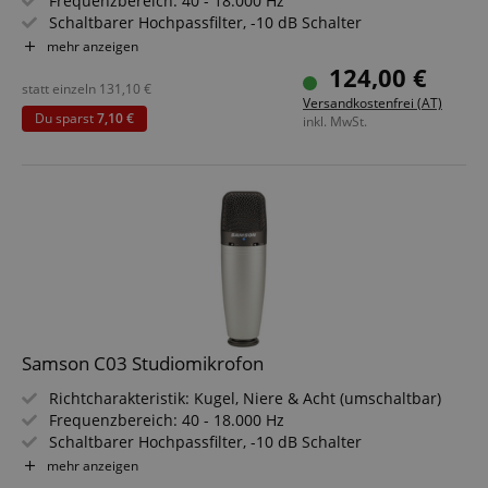
Frequenzbereich: 40 - 18.000 Hz
Schaltbarer Hochpassfilter, -10 dB Schalter
LED-Anzeige für Phantomspeisung
mehr anzeigen
Sparset inklusive Mikrofonspinne
124,00 €
statt einzeln
131,10
€
Versandkostenfrei (AT)
Du sparst
7,10 €
inkl. MwSt.
Samson C03 Studiomikrofon
Richtcharakteristik: Kugel, Niere & Acht (umschaltbar)
Frequenzbereich: 40 - 18.000 Hz
Schaltbarer Hochpassfilter, -10 dB Schalter
LED-Anzeige für Phantomspeisung
mehr anzeigen