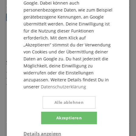
Google. Dabei können auch
personenbezogene Daten, wie zum Beispiel
gerätebezogene Kennungen, an Google
übermittelt werden. Deine Einwilligung ist
für die Nutzung dieser Funktionen
erforderlich. Mit dem Klick auf
„Akzeptieren“ stimmst du der Verwendung
von Cookies und der Übermittlung deiner
Daten an Google zu. Du hast jederzeit die
Samson SRK12 Rack Case
Möglichkeit, deine Einwilligung zu
19"-Universalgeräte-Rack mit 12 HE
widerrufen oder die Einstellungen
Hochbelastbare Stahlkonstruktion
anzupassen. Weitere Details findest Du in
Rackschienen vorne und hinten
unserer
Datenschutzerklärung
Kompatibel mit US-amerikanischen und europäischen
mehr anzeigen
Gewindegrößen
135,00 €
Alle ablehnen
U.S.- und europäische Rack-Schrauben im Lieferumfang
Versandkostenfrei (AT)
enthalten
inkl. MwSt.
Akzeptieren
Details anzeigen