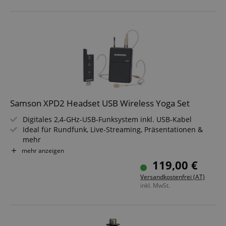
Samson XPD2 Headset USB Wireless Yoga Set
Digitales 2,4-GHz-USB-Funksystem inkl. USB-Kabel
Ideal für Rundfunk, Live-Streaming, Präsentationen &
mehr
Plug-and-Play-Betrieb mit Mac & Windows
mehr anzeigen
RXD2 USB-Stick-Empfänger
119,00 €
Receiver verfügt über einen 3,5-mm-Kopfhörer- /
Versandkostenfrei (AT)
Monitorausgang
inkl. MwSt.
PXD1 Beltpack Sender mit Samson DE5 Micro Headset
Mikrofon