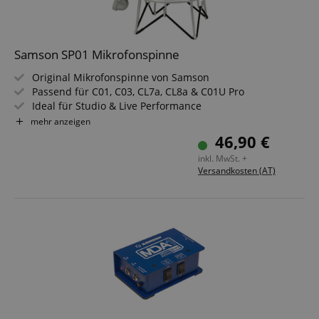
Samson SP01 Mikrofonspinne
Original Mikrofonspinne von Samson
Passend für C01, C03, CL7a, CL8a & C01U Pro
Ideal für Studio & Live Performance
Ideal für Multimedia-Anwendung & VOIP
mehr anzeigen
Passend für alle gängigen Mikrofonstative
46,90 €
inkl. MwSt. +
Versandkosten (AT)