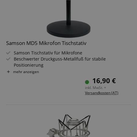
Samson MD5 Mikrofon Tischstativ
Samson Tischstativ für Mikrofone
Beschwerter Druckguss-Metallfuß für stabile
Positionierung
5/8"-Gewinde
mehr anzeigen
Kompatibel mit jedem Standard-Mikrofonclip
16,90 €
Durchmesser Sockel: ca. 16 cm; Höhe: ca. 13 cm
inkl. MwSt. +
Versandkosten (AT)