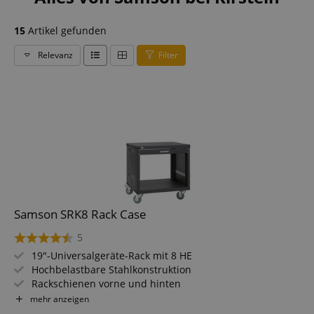
15
Artikel gefunden
Relevanz
Filter
Samson SRK8 Rack Case
5
19"-Universalgeräte-Rack mit 8 HE
Hochbelastbare Stahlkonstruktion
Rackschienen vorne und hinten
Kompatibel mit US-amerikanischen und europäischen
mehr anzeigen
Gewindegrößen