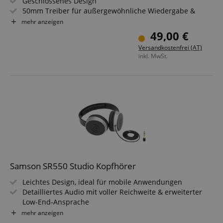
Geschlossenes Design
50mm Treiber für außergewöhnliche Wiedergabe &
großen Dynamikbereich
mehr anzeigen
Frequenzgang: 10Hz - 25kHz
49,00 €
Impedanz: 32 Ohm
Versandkostenfrei (AT)
Anpassbares Kopfband für bequemen Tragekomfort
inkl. MwSt.
Samson SR550 Studio Kopfhörer
Leichtes Design, ideal für mobile Anwendungen
Detailliertes Audio mit voller Reichweite & erweiterter
Low-End-Ansprache
Geschlossenes Over-Ear Design mit Kunstleder
mehr anzeigen
Ohrpolster