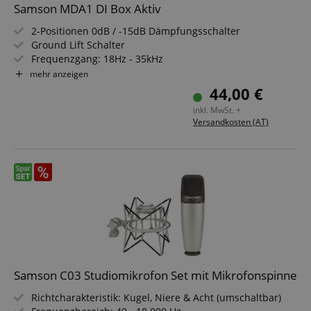
Samson MDA1 DI Box Aktiv
2-Positionen 0dB / -15dB Dämpfungsschalter
Ground Lift Schalter
Frequenzgang: 18Hz - 35kHz
Impedanz: 200 Ohm
mehr anzeigen
Symmetrischer XLR-Ausgang
44,00 €
3,5mm Ein- & Durchgang
inkl. MwSt. +
Versandkosten (AT)
Samson C03 Studiomikrofon Set mit Mikrofonspinne
Richtcharakteristik: Kugel, Niere & Acht (umschaltbar)