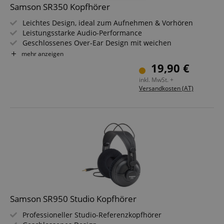
Samson SR350 Kopfhörer
Leichtes Design, ideal zum Aufnehmen & Vorhören
Leistungsstarke Audio-Performance
Geschlossenes Over-Ear Design mit weichen
Ohrpolstern
mehr anzeigen
35 mm Treiber
19,90 €
Verstellbares Kopfband für besten Tragekomfort
inkl. MwSt. +
Frequenzgang: 20Hz - 20kHz
Versandkosten (AT)
Samson SR950 Studio Kopfhörer
Professioneller Studio-Referenzkopfhörer