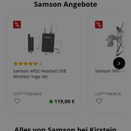
Samson Angebote
2
Samson XPD2 Headset USB
Samson SP01 Mikr
Wireless Yoga Set
UVP**
135,00
€
UVP**
48,90
€
119,00
€
Alles von Samson bei Kirstein