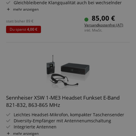
Gleichbleibende Klangqualität auch bei wechselnder
Distanz oder achsenferner Einsprache
mehr anzeigen
Verarbeitet auch hohe Schalldrücke
85,00 €
Geräuschloser Ein/Aus-Schalter
statt bisher
89
€
Versandkostenfrei (AT)
Dämpft Körperschall durch federnde Kapsellagerung
Du sparst
4,00 €
inkl. MwSt.
Sennheiser XSW 1-ME3 Headset Funkset E-Band
821-832, 863-865 MHz
Leichtes Headset-Mikrofon, kompakter Taschensender
Diversity-Empfänger mit Antennenumschaltung
Integrierte Antennen
Einfache Konfiguration dank automatischem
mehr anzeigen