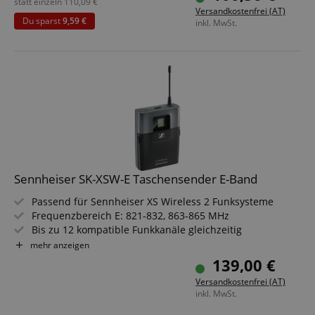
statt einzeln
110,09
€
Versandkostenfrei (AT)
Du sparst
9,59 €
inkl. MwSt.
Sennheiser SK-XSW-E Taschensender E-Band
Passend für Sennheiser XS Wireless 2 Funksysteme
Frequenzbereich E: 821-832, 863-865 MHz
Bis zu 12 kompatible Funkkanäle gleichzeitig
Schraubbarer 3,5 mm Stereo-Klinkenanschluss
mehr anzeigen
Bis zu 10 Stunden Laufzeit mit zwei AA-Batterien
139,00 €
Robustes ABS-Gehäuse für Bühne und Präsentation
Versandkostenfrei (AT)
inkl. MwSt.