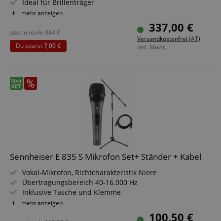
Ideal für Brillenträger
Analoger und digitaler Anschluss
mehr anzeigen
Mit verschiedenen Ohrpolstern
337,00 €
Sparset inklusive Sennheiser RR 5200 In Ear TV
statt einzeln
344
€
Versandkostenfrei (AT)
Funkkopfhörer
Du sparst
7,00 €
inkl. MwSt.
Sennheiser E 835 S Mikrofon Set+ Ständer + Kabel
Vokal-Mikrofon, Richtcharakteristik Niere
Übertragungsbereich 40-16.000 Hz
Inklusive Tasche und Klemme
Im Set mit Stativ und 5m XLR-Kabel
mehr anzeigen
100,50 €