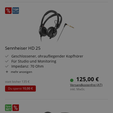
Sennheiser HD 25
Geschlossener, ohraufliegender Kopfhörer
Für Studio und Monitoring
Impedanz: 70 Ohm
Übertragungsbereich: 16 - 22.000 Hz
mehr anzeigen
Drehbare Ohrmuscheln und Spreizbügel
125,00 €
Glattes, einseitig geführtes Kabel (1,5 m)
statt bisher
135
€
Versandkostenfrei (AT)
Inklusive 6,3 mm Klinken-Adapter
Du sparst
10,00 €
inkl. MwSt.