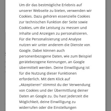
Um dir das bestmögliche Erlebnis auf
DUTCH
unserer Webseite zu bieten, verwenden wir
Cookies. Dazu gehören essenzielle Cookies
FRENCH
zur technischen Funktion der Seite sowie
ITALIAN
Cookies, um die Leistung zu messen und
Inhalte und Anzeigen zu personalisieren.
SPANISH
Für die Personalisierung und Analyse
nutzen wir unter anderem die Dienste von
Google. Dabei können auch
Sennheiser RS 275 TV Funkkopfhörer
personenbezogene Daten, wie zum Beispiel
gerätebezogene Kennungen, an Google
Dynamischer Over-ear Kopfhörer
TV-Erlebnis mit immersivem 3D-Sound
übermittelt werden. Deine Einwilligung ist
Bis zu 50 Stunden Akkulaufzeit
für die Nutzung dieser Funktionen
Exzellente Sprachverständlichkeit
mehr anzeigen
erforderlich. Mit dem Klick auf
Broadcast Mode: Per Bluetooth Auracast verschiedene
249,00 €
„Akzeptieren“ stimmst du der Verwendung
Kopfhörer mit individuellen Einstellungen koppeln
von Cookies und der Übermittlung deiner
Versandkostenfrei (AT)
Inkl. USB-/Audiokabeln (analog und digital) und Ständer
inkl. MwSt.
Daten an Google zu. Du hast jederzeit die
Möglichkeit, deine Einwilligung zu
widerrufen oder die Einstellungen