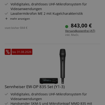
Volldigitales, drahtloses UHF-Mikrofonsystem für
Videoanwendungen
Lavaliermikrofon ME 2 mit Kugelcharakteristik
Digitaler Aufstecksender für kabelgebundene Mikrofone
mehr anzeigen
Frequenzbereich Y1-3: 1785,2 - 1799,8 MHz
843,00 €
Außergewöhnlich geringe Latenz (1,9 ms)
statt bisher
844
€
Versandkostenfrei (AT)
Smart Assist App für Überwachung und Steuerung
inkl. MwSt.
bis 31.08.2026
Sennheiser EW-DP 835 Set (Y1-3)
Volldigitales, drahtloses UHF-Mikrofonsystem für
Videoanwendungen
Handsender SKM-S und Mikrofonkopf MMD 835 mit