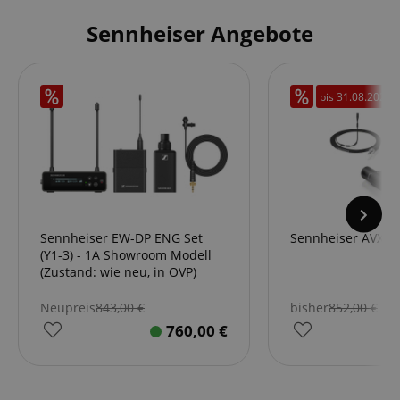
Sennheiser Angebote
bis
31.08.2026
Sennheiser EW-DP ENG Set
Sennheiser AVX-M
(Y1-3) - 1A Showroom Modell
(Zustand: wie neu, in OVP)
Neupreis
843,00
€
bisher
852,00
€
760,00
€