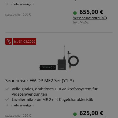
Nierencharakteristik
mehr anzeigen
Frequenzbereich Y1-3: 1785,2 - 1799,8 MHz
655,00 €
Besonders lange Akkulaufzeit: Sender bis zu 12 Std.,
statt bisher
656
€
Versandkostenfrei (AT)
Empfänger bis zu 7 Std.
inkl. MwSt.
Außergewöhnlich geringe Latenz (1,9 ms)
Smart Assist App für Überwachung und Steuerung
bis 31.08.2026
Sennheiser EW-DP ME2 Set (Y1-3)
Volldigitales, drahtloses UHF-Mikrofonsystem für
Videoanwendungen
Lavaliermikrofon ME 2 mit Kugelcharakteristik
Frequenzbereich Y1-3: 1785,2 - 1799,8 MHz
mehr anzeigen
Besonders lange Akkulaufzeit: Sender bis zu 12 Std.,
625,00 €
Empfänger bis zu 7 Std.
statt bisher
626
€