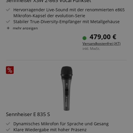
Sennheiser XSW 2-865 Vocal Funkset
Hervorragender Live-Sound mit der renommierten e865
Mikrofon-Kapsel der evolution-Serie
Stabiler True-Diversity-Empfänger mit Metallgehäuse
Externe Antennen
mehr anzeigen
Einfache Konfiguration
479,00 €
Abstimmbare UHF-Frequenzen innerhalb einer großen
Versandkostenfrei (AT)
Bandbreite
inkl. MwSt.
E-Band Frequenzbereich: 821-832 MHz, 863-865 MHz
Sennheiser E 835 S
Dynamisches Mikrofon für Sprache und Gesang
Klare Wiedergabe mit hoher Präsenz