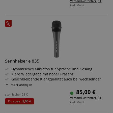
Versandkostenfrei (AT)
Außergewöhnlich geringe Latenz (1,9 ms)
inkl. MwSt.
Smart Assist App für Überwachung und Steuerung
Sennheiser e 835
Dynamisches Mikrofon für Sprache und Gesang
Klare Wiedergabe mit hoher Präsenz
Gleichbleibende Klangqualität auch bei wechselnder
Distanz oder achsenferner Einsprache
mehr anzeigen
Verarbeitet auch hohe Schalldrücke
85,00 €
Wahlweise mit geräuschlosem Ein/Aus-Schalter
statt bisher
93
€
Versandkostenfrei (AT)
Dämpft Körperschall durch federnde Kapsellagerung
Du sparst
8,00 €
inkl. MwSt.