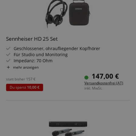
Sennheiser HD 25 Set
Geschlossener, ohraufliegender Kopfhörer
Für Studio und Monitoring
Impedanz: 70 Ohm
Übertragungsbereich: 16 - 22.000 Hz
mehr anzeigen
Drehbare Ohrmuscheln und Spreizbügel
147,00 €
Sparset inklusive Headphone-Case
statt bisher
157
€
Versandkostenfrei (AT)
Du sparst
10,00 €
inkl. MwSt.