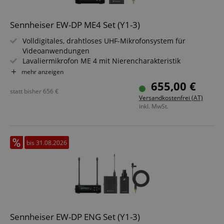
Sennheiser EW-DP ME4 Set (Y1-3)
Volldigitales, drahtloses UHF-Mikrofonsystem für
Videoanwendungen
Lavaliermikrofon ME 4 mit Nierencharakteristik
Frequenzbereich Y1-3: 1785,2 - 1799,8 MHz
mehr anzeigen
Besonders lange Akkulaufzeit: Sender bis zu 12 Std.,
655,00 €
Empfänger bis zu 7 Std.
statt bisher
656
€
Versandkostenfrei (AT)
Außergewöhnlich geringe Latenz (1,9 ms)
inkl. MwSt.
Smart Assist App für Überwachung und Steuerung
bis 31.08.2026
Sennheiser EW-DP ENG Set (Y1-3)