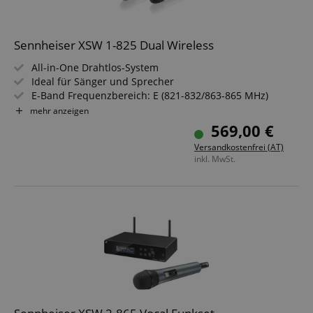
Sennheiser XSW 1-825 Dual Wireless
All-in-One Drahtlos-System
Ideal für Sänger und Sprecher
E-Band Frequenzbereich: E (821-832/863-865 MHz)
NF-Übertragungsbereich: 80-14,000 Hz
mehr anzeigen
Mikrofonen der evolution-Serie
569,00 €
Diversity-Empfänger mit Antennenumschaltung
Versandkostenfrei (AT)
Integrierte Antennen
inkl. MwSt.
Bis zu 10 kompatible Kanäle