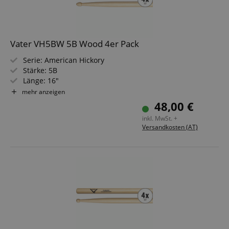
Vater VH5BW 5B Wood 4er Pack
Serie: American Hickory
Stärke: 5B
Länge: 16"
Durchmesser: 0,605" (1,54 cm)
mehr anzeigen
Spitze: Holz, eichelförmig
48,00 €
Material: Hickory
inkl. MwSt. +
Versandkosten (AT)