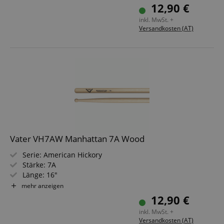
Spitze: Holz, tropfenförmig
12,90 €
Material: Sugar Maple
inkl. MwSt. +
Versandkosten (AT)
Vater VH7AW Manhattan 7A Wood
Serie: American Hickory
Stärke: 7A
Länge: 16"
Durchmesser: 0,54" (1,37 cm)
mehr anzeigen
Spitze: Holz, kugelförmig
12,90 €
Material: Hickory
inkl. MwSt. +
Versandkosten (AT)