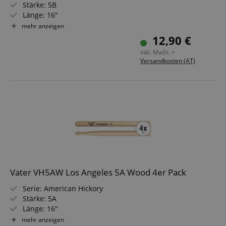
Stärke: 5B
Länge: 16"
Durchmesser: 0,605" (1,54 cm)
mehr anzeigen
Spitze: Holz, eichelförmig
12,90 €
Material: Hickory
inkl. MwSt. +
Versandkosten (AT)
Vater VH5AW Los Angeles 5A Wood 4er Pack
Serie: American Hickory
Stärke: 5A
Länge: 16"
Durchmesser: 0,57" (1,45 cm)
mehr anzeigen