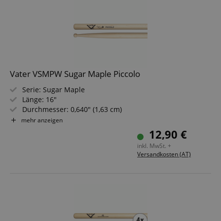
Vater VSMPW Sugar Maple Piccolo
Serie: Sugar Maple
Länge: 16"
Durchmesser: 0,640" (1,63 cm)
Spitze: Holz, kugelförmig
mehr anzeigen
Material: Ahorn
12,90 €
inkl. MwSt. +
Versandkosten (AT)