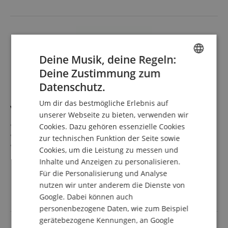
Deine Musik, deine Regeln:
Deine Zustimmung zum
ENGLISH
Datenschutz.
GERMAN
Um dir das bestmögliche Erlebnis auf
Vater VSMBB525 Sugar Maple BeBop 525
DUTCH
unserer Webseite zu bieten, verwenden wir
Serie: Sugar Maple BeBop Series
Cookies. Dazu gehören essenzielle Cookies
FRENCH
Stärke: 7A
zur technischen Funktion der Seite sowie
ITALIAN
Länge: 16"
Cookies, um die Leistung zu messen und
Durchmesser: 0,525" (1,33 cm)
mehr anzeigen
Inhalte und Anzeigen zu personalisieren.
SPANISH
Spitze: Holz, tropfenförmig
12,90 €
Für die Personalisierung und Analyse
Material: Sugar Maple
inkl. MwSt. +
nutzen wir unter anderem die Dienste von
Versandkosten (AT)
Google. Dabei können auch
personenbezogene Daten, wie zum Beispiel
gerätebezogene Kennungen, an Google