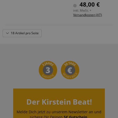
Spitze: Holz, eichelförmig
48,00 €
Material: Hickory
inkl. MwSt. +
Versandkosten (AT)
18 Artikel pro Seite
Der Kirstein Beat!
Melde Dich jetzt zu unserem Newsletter an und
sichere Dir Deinen
5€ Gutschein
.