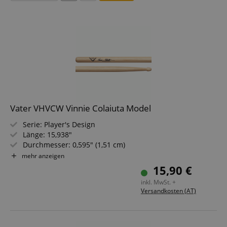
Vater VHVCW Vinnie Colaiuta Model
Serie: Player's Design
Länge: 15,938"
Durchmesser: 0,595" (1,51 cm)
Spitze: Holz, eichelförmig
mehr anzeigen
Material: Hickory
15,90 €
inkl. MwSt. +
Versandkosten (AT)