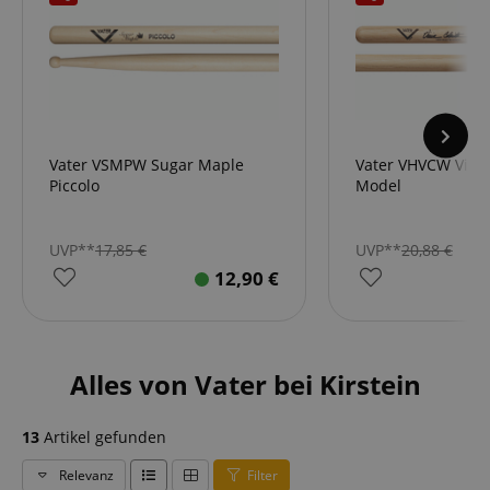
Vater VSMPW Sugar Maple
Vater VHVCW Vinni
Piccolo
Model
UVP**
17,85
€
UVP**
20,88
€
12,90
€
Alles von Vater bei Kirstein
13
Artikel gefunden
Relevanz
Filter