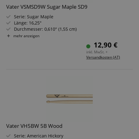
a given end
Vater VSMSD9W Sugar Maple SD9
user (what
answers were
Serie: Sugar Maple
clicked, on
which page
Länge: 16,25"
he was the
Durchmesser: 0,610" (1,55 cm)
last time,
etc.).
Google-
Spitze: Holz, oval
mehr anzeigen
Datenschutzerklärung
Material: Ahorn
12,90 €
inkl. MwSt. +
Versandkosten (AT)
Vater VH5BW 5B Wood
Serie: American Hickory