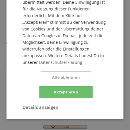
übermittelt werden. Deine Einwilligung ist
für die Nutzung dieser Funktionen
erforderlich. Mit dem Klick auf
„Akzeptieren“ stimmst du der Verwendung
von Cookies und der Übermittlung deiner
Daten an Google zu. Du hast jederzeit die
Möglichkeit, deine Einwilligung zu
Vater VHCHADW Chad Smith's Funk Blaster
widerrufen oder die Einstellungen
Serie: Player's Design
anzupassen. Weitere Details findest Du in
Länge: 16"
unserer
Datenschutzerklärung
Durchmesser: 0,605" (1,54 cm)
Spitze: Holz, eichelförmig
mehr anzeigen
Material: Hickory
Alle ablehnen
14,90 €
inkl. MwSt. +
Versandkosten (AT)
Akzeptieren
Details anzeigen
Statistik
Marketing
Funktional