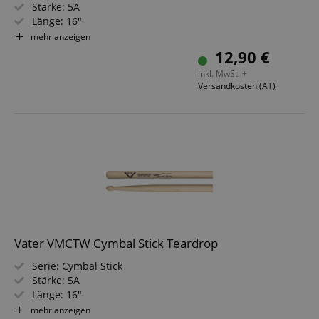
Stärke: 5A
Länge: 16"
Durchmesser: 0,57" (1,45 cm)
mehr anzeigen
Spitze: Holz, eichelförmig
12,90 €
Material: Hickory
inkl. MwSt. +
Versandkosten (AT)
Vater VMCTW Cymbal Stick Teardrop
Serie: Cymbal Stick
Stärke: 5A
Länge: 16"
Durchmesser: 0,57" (1,45 cm)
mehr anzeigen