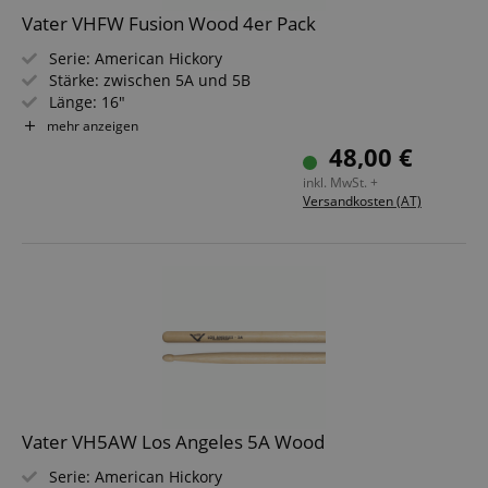
Vater VHFW Fusion Wood 4er Pack
Serie: American Hickory
Stärke: zwischen 5A und 5B
Länge: 16"
Durchmesser: 0,58" (1,47 cm)
mehr anzeigen
Spitze: Holz, kugelförmig
48,00 €
Material: Hickory
inkl. MwSt. +
Versandkosten (AT)
Vater VH5AW Los Angeles 5A Wood
Serie: American Hickory