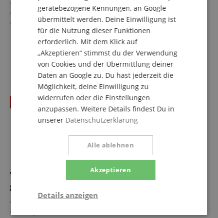
Reissued Series
gerätebezogene Kennungen, an Google
Korpus: Erle
übermittelt werden. Deine Einwilligung ist
Griffbrett/Hals: Ahorn / Ahorn
für die Nutzung dieser Funktionen
Tonabnehmer: 2 x Wilkinson WJB Pickups
mehr anzeigen
erforderlich. Mit dem Klick auf
Farbe & Finish: Sunburst, Gloss
369,00 €
„Akzeptieren“ stimmst du der Verwendung
Versandkostenfrei (AT)
von Cookies und der Übermittlung deiner
inkl. MwSt.
Daten an Google zu. Du hast jederzeit die
Möglichkeit, deine Einwilligung zu
widerrufen oder die Einstellungen
anzupassen. Weitere Details findest Du in
unserer
Datenschutzerklärung
Alle ablehnen
Akzeptieren
Vintage Reissued V65VVW - Retoure (Zustand: sehr
gut)
Details anzeigen
Reissued Series
Korpus: Erle
Statistik
Marketing
Funktional