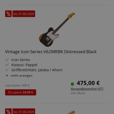
bis 31.08.2026
Vintage Icon Series V62MRBK Distressed Black
Icon Series
Korpus: Pappel
Griffbrett/Hals: Jatoba / Ahorn
Tonabnehmer: Wilkinson Single Coil WVTN & WVTB
mehr anzeigen
Farbe & Finish: Distressed Black, Gloss
475,00 €
statt bisher
499
€
Versandkostenfrei (AT)
Du sparst
24,00 €
inkl. MwSt.
bis 31.08.2026