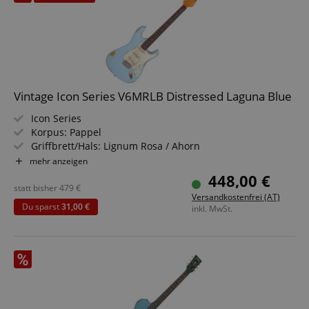
Vintage Icon Series V6MRLB Distressed Laguna Blue
Icon Series
Korpus: Pappel
Griffbrett/Hals: Lignum Rosa / Ahorn
Tonabnehmer: 3 x Wilkinson Single Coil WVS
mehr anzeigen
Farbe & Finish: Distressed Laguna Blue, Gloss
448,00 €
statt bisher
479
€
Versandkostenfrei (AT)
Du sparst
31,00 €
inkl. MwSt.