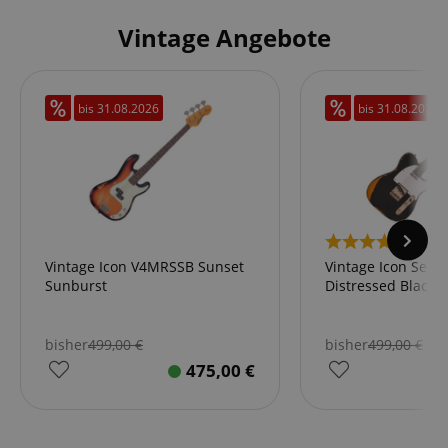
Vintage Angebote
bis
31.08.2026
bis
31.08.2026
1
Vintage Icon V4MRSSB Sunset
Vintage Icon Seri
Sunburst
Distressed Black
bisher
499,00
€
bisher
499,00
€
475,00
€