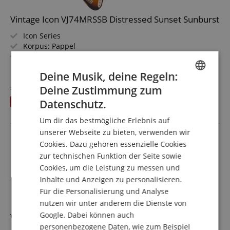
Vintage Icon VJ74MRSSB Distressed Sunset Sunburst
Icon Series
Korpus: Pappel
Griffbrett/Hals: Jatoba / Ahorn
Tonabnehmer: 2 x Wilkinson JB Pickup
mehr anzeigen
Deine Musik, deine Regeln:
Farbe & Finish: Distressed Sunset Sunburst, Gloss
458,00 €
Deine Zustimmung zum
statt bisher
489
€
ENGLISH
Versandkostenfrei (AT)
Datenschutz.
Du sparst
31,00 €
inkl. MwSt.
GERMAN
Um dir das bestmögliche Erlebnis auf
DUTCH
unserer Webseite zu bieten, verwenden wir
Cookies. Dazu gehören essenzielle Cookies
FRENCH
zur technischen Funktion der Seite sowie
ITALIAN
Cookies, um die Leistung zu messen und
Inhalte und Anzeigen zu personalisieren.
SPANISH
Für die Personalisierung und Analyse
nutzen wir unter anderem die Dienste von
Google. Dabei können auch
Vintage Reissued VJ74MSSB Sunburst
personenbezogene Daten, wie zum Beispiel