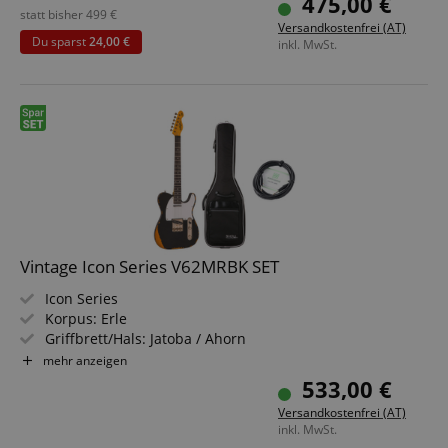
475,00 €
statt bisher
499
€
Versandkostenfrei (AT)
Du sparst
24,00 €
inkl. MwSt.
Vintage Icon Series V62MRBK SET
Icon Series
Korpus: Erle
Griffbrett/Hals: Jatoba / Ahorn
Tonabnehmer: Wilkinson Single Coil WVTN & WVTB
mehr anzeigen
Farbe & Finish: Distressed Black, Gloss
533,00 €
Set inklusive Gigbag und Kabel
Versandkostenfrei (AT)
inkl. MwSt.