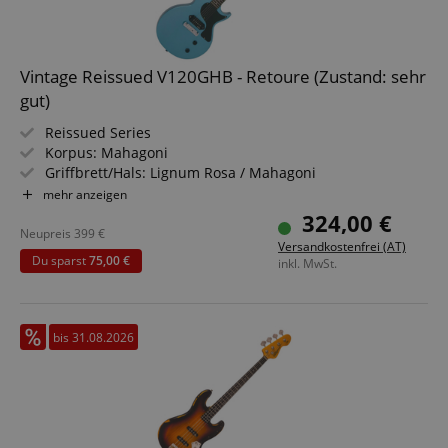
Vintage Reissued V120GHB - Retoure (Zustand: sehr
gut)
Reissued Series
Korpus: Mahagoni
Griffbrett/Hals: Lignum Rosa / Mahagoni
Tonabnehmer: Wilkinson P-100 "Dogear" Pickup
mehr anzeigen
Farbe & Finish: Gun Hill Blue, Gloss
324,00 €
Neupreis
399
€
Versandkostenfrei (AT)
Du sparst
75,00 €
inkl. MwSt.
bis 31.08.2026