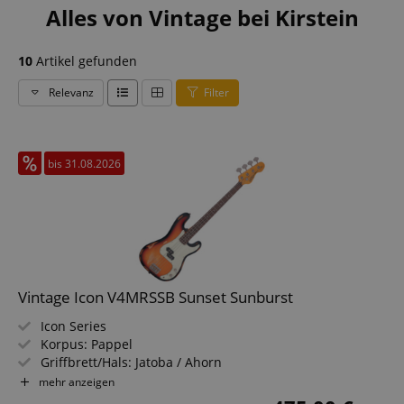
Alles von Vintage bei Kirstein
10
Artikel gefunden
Relevanz
Filter
bis 31.08.2026
Vintage Icon V4MRSSB Sunset Sunburst
Icon Series
Korpus: Pappel
Griffbrett/Hals: Jatoba / Ahorn
Tonabnehmer: 1 x Wilkinson WPB Pickup
mehr anzeigen
Farbe & Finish: Sunset Sunburst, Gloss