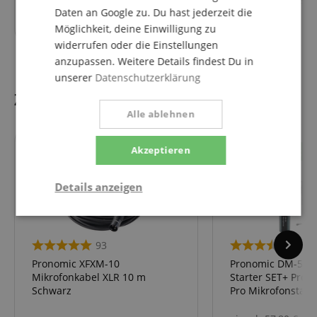
Daten an Google zu. Du hast jederzeit die
379,00
€
Möglichkeit, deine Einwilligung zu
widerrufen oder die Einstellungen
anzupassen. Weitere Details findest Du in
unserer
Datenschutzerklärung
Zubehör
Alle ablehnen
Akzeptieren
passt genau
passt gen
Details anzeigen
Statistik
Marketing
Funktional
93
2
Pronomic XFXM-10
Pronomic DM-59 M
Mikrofonkabel XLR 10 m
Starter SET+ Pron
Schwarz
Pro Mikrofonstati
Statistik
Marketing
Funktional