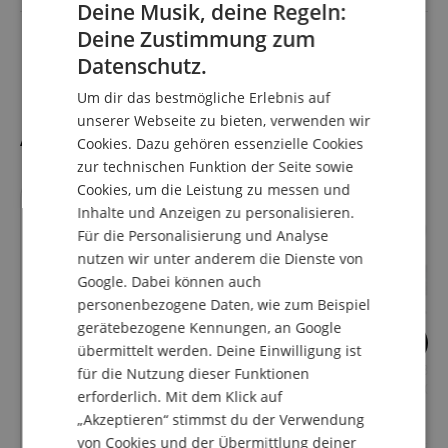
Deine Musik, deine Regeln:
Bestückung
Deine Zustimmung zum
12 Zoll/1 Zoll
ENGLISH
Satelliten/Fullrange
Datenschutz.
GERMAN
Um dir das bestmögliche Erlebnis auf
DUTCH
unserer Webseite zu bieten, verwenden wir
Alternativen
Cookies. Dazu gehören essenzielle Cookies
FRENCH
zur technischen Funktion der Seite sowie
ITALIAN
Cookies, um die Leistung zu messen und
Inhalte und Anzeigen zu personalisieren.
SPANISH
Für die Personalisierung und Analyse
nutzen wir unter anderem die Dienste von
Google. Dabei können auch
personenbezogene Daten, wie zum Beispiel
gerätebezogene Kennungen, an Google
7
2
übermittelt werden. Deine Einwilligung ist
Pronomic PM42-Party
McGrey SL-12/3 / 
für die Nutzung dieser Funktionen
StagePower Set
Powermixer 800 3
erforderlich. Mit dem Klick auf
„Akzeptieren“ stimmst du der Verwendung
von Cookies und der Übermittlung deiner
einzeln
423,48
€
einzeln
654,40
€