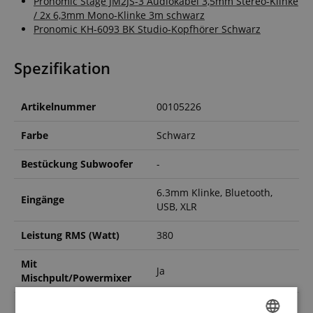
Pronomic Stage JM2JS-3 Audiokabel 3,5mm Stereo-Klinke
/ 2x 6,3mm Mono-Klinke 3m schwarz
Pronomic KH-6093 BK Studio-Kopfhörer Schwarz
Spezifikation
Artikelnummer
00105226
Farbe
Schwarz
Bestückung Subwoofer
-
6.3mm Klinke, Bluetooth,
Eingänge
USB, XLR
Leistung RMS (Watt)
380
Mit
Ja
Mischpult/Powermixer
Konfiguration
2.0