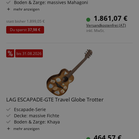
Boden & Zarge: massives Mahagoni
Griffbrett/Hals: Palisander / Utile
mehr anzeigen
Elektronik: L.R. Baggs Element Bronze
1.861,07 €
Farbe & Finish: Satin Natural, Satin Nitrocellulose
statt bisher
1.899,05
€
Versandkostenfrei (AT)
Du sparst
37,98 €
inkl. MwSt.
bis 31.08.2026
LAG ESCAPADE-GTE Travel Globe Trotter
Escapade-Serie
Decke: massive Fichte
Boden & Zarge: Khaya
Griffbrett/Hals: Brown Brankowood / Khaya
mehr anzeigen
Elektronik: Micro-Lâg
464,57 €