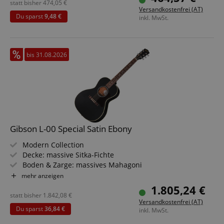
Farbe & Finish: Natur, Satin
statt bisher
474,05
€
Versandkostenfrei (AT)
Du sparst
9,48 €
inkl. MwSt.
bis 31.08.2026
Gibson L-00 Special Satin Ebony
Modern Collection
Decke: massive Sitka-Fichte
Boden & Zarge: massives Mahagoni
Griffbrett/Hals: Palisander / Utile
mehr anzeigen
Elektronik: L.R. Baggs Element Bronze
1.805,24 €
Farbe & Finish: Satin Ebony, Satin Nitrocellulose
statt bisher
1.842,08
€
Versandkostenfrei (AT)
Du sparst
36,84 €
inkl. MwSt.