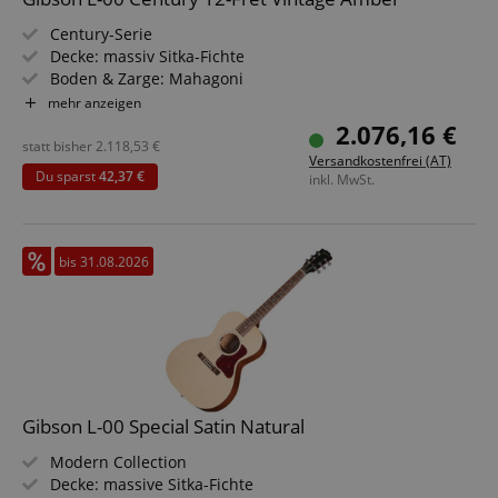
Century-Serie
Decke: massiv Sitka-Fichte
Boden & Zarge: Mahagoni
Griffbrett/Hals: Palisander / Mahagoni
mehr anzeigen
Farbe & Finish: Vintage Amber, Satin Nitrocellulose
2.076,16 €
statt bisher
2.118,53
€
Versandkostenfrei (AT)
Du sparst
42,37 €
inkl. MwSt.
bis 31.08.2026
Gibson L-00 Special Satin Natural
Modern Collection
Decke: massive Sitka-Fichte