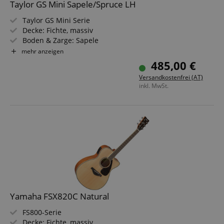
Taylor GS Mini Sapele/Spruce LH
Taylor GS Mini Serie
Decke: Fichte, massiv
Boden & Zarge: Sapele
Griffbrett/Hals: Ebenholz / Mahogani
mehr anzeigen
Anbieter /
Farbe & Finish: Natur, Matt
Cookie
Laufzeit
Beschreibung
485,00 €
Domain
Versandkostenfrei (AT)
zoovu-
www.kirstein.at
1
Enables
inkl. MwSt.
vid-
Stunde
remembering
91347
59
the state of
Minuten
zoovu
assistant for
a given end
user (what
answers were
clicked, on
which page
he was the
last time,
etc.).
Google-
Datenschutzerklärung
Yamaha FSX820C Natural
FS800-Serie
Decke: Fichte, massiv