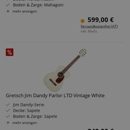
Boden & Zarge: Mahagoni
Griffbrett/Hals: Palisander / Nato
mehr anzeigen
Elektronik: SYSTEM66 + SRT Pickup
599,00 €
Farbe & Finish: Natural, Gloss
Versandkostenfrei (AT)
inkl. MwSt.
Gretsch Jim Dandy Parlor LTD Vintage White
Jim Dandy-Serie
Decke: Sapele
Boden & Zarge: Sapele
Griffbrett/Hals: Walnuss / Nato
mehr anzeigen
Farbe & Finish: Vintage White, Semi-Gloss