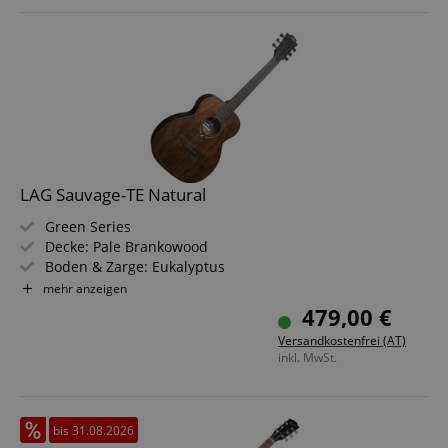
LAG Sauvage-TE Natural
Green Series
Decke: Pale Brankowood
Boden & Zarge: Eukalyptus
Griffbrett/Hals: Black Brankowood / Khaya
mehr anzeigen
Elektronik: Stage Lâg
479,00 €
Farbe & Finish: Natural, Satin
Versandkostenfrei (AT)
inkl. MwSt.
bis 31.08.2026