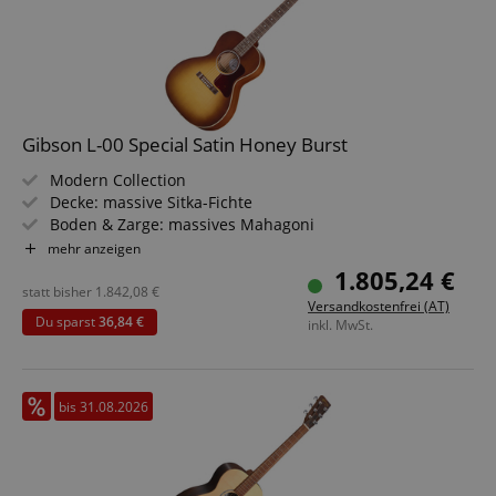
Gibson L-00 Special Satin Honey Burst
Modern Collection
Decke: massive Sitka-Fichte
Boden & Zarge: massives Mahagoni
Griffbrett/Hals: Palisander / Utile
mehr anzeigen
Elektronik: L.R. Baggs Element Bronze
1.805,24 €
Farbe & Finish: Satin Honey Burst, Satin Nitrocellulose
statt bisher
1.842,08
€
Versandkostenfrei (AT)
Du sparst
36,84 €
inkl. MwSt.
bis 31.08.2026