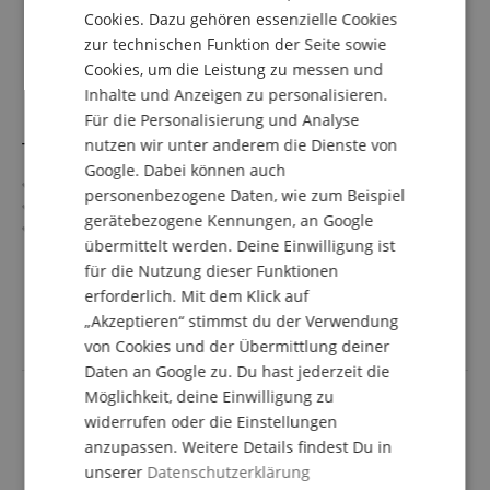
Cookies. Dazu gehören essenzielle Cookies
FRENCH
zur technischen Funktion der Seite sowie
ITALIAN
Cookies, um die Leistung zu messen und
Inhalte und Anzeigen zu personalisieren.
SPANISH
Für die Personalisierung und Analyse
nutzen wir unter anderem die Dienste von
Taylor GS Mini Sapele/Spruce
Google. Dabei können auch
Taylor GS Mini Serie
personenbezogene Daten, wie zum Beispiel
Decke: Fichte, massiv
gerätebezogene Kennungen, an Google
Boden & Zarge: Sapele
übermittelt werden. Deine Einwilligung ist
Griffbrett/Hals: Ebenholz / Mahogani
mehr anzeigen
für die Nutzung dieser Funktionen
Farbe & Finish: Natur, Matt
485,00 €
erforderlich. Mit dem Klick auf
Versandkostenfrei (AT)
„Akzeptieren“ stimmst du der Verwendung
inkl. MwSt.
von Cookies und der Übermittlung deiner
Daten an Google zu. Du hast jederzeit die
Möglichkeit, deine Einwilligung zu
widerrufen oder die Einstellungen
anzupassen. Weitere Details findest Du in
unserer
Datenschutzerklärung