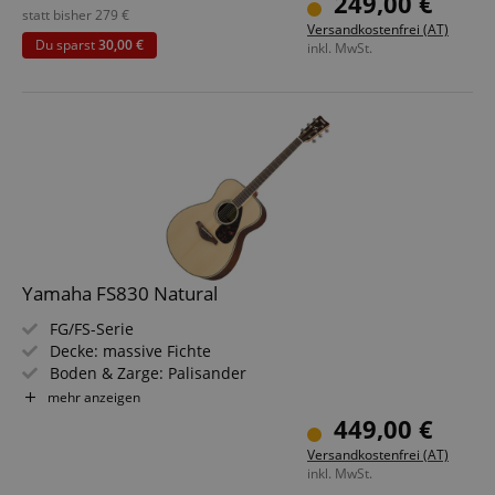
249,00 €
statt bisher
279
€
Versandkostenfrei (AT)
Du sparst
30,00 €
inkl. MwSt.
Yamaha FS830 Natural
FG/FS-Serie
Decke: massive Fichte
Boden & Zarge: Palisander
Griffbrett/Hals: Palisander / Nato
mehr anzeigen
Farbe & Finish: Natural, Gloss
449,00 €
Versandkostenfrei (AT)
inkl. MwSt.