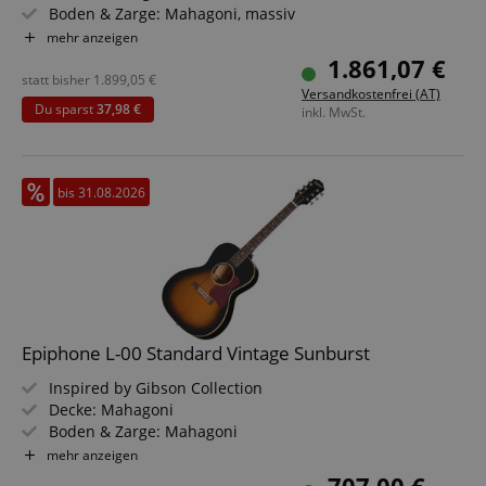
Boden & Zarge: Mahagoni, massiv
Griffbrett/Hals: Palisander / Mahagoni
mehr anzeigen
Elektronik: L.R. Baggs VTC
1.861,07 €
Farbe & Finish: Natural, Satin
statt bisher
1.899,05
€
Versandkostenfrei (AT)
Du sparst
37,98 €
inkl. MwSt.
bis 31.08.2026
Epiphone L-00 Standard Vintage Sunburst
Inspired by Gibson Collection
Decke: Mahagoni
Boden & Zarge: Mahagoni
Griffbrett/Hals: Palisander / Mahagoni
mehr anzeigen
Elektronik: Fishman S-Core