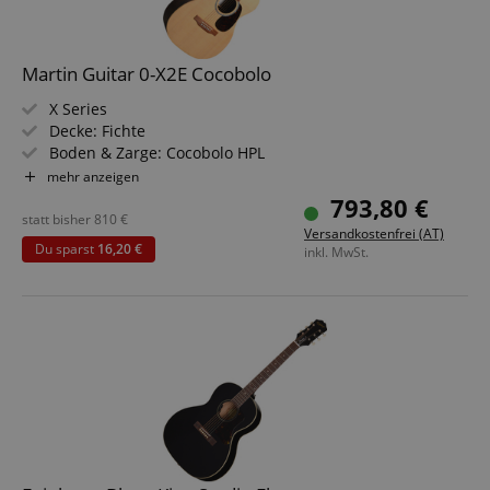
Martin Guitar 0-X2E Cocobolo
X Series
Decke: Fichte
Boden & Zarge: Cocobolo HPL
Hals/Griffbrett: Hartholz
mehr anzeigen
Elektronik: Martin E-1
793,80 €
Farbe & Finish: Natur, Hand-Rubbed
statt bisher
810
€
Versandkostenfrei (AT)
Du sparst
16,20 €
inkl. MwSt.