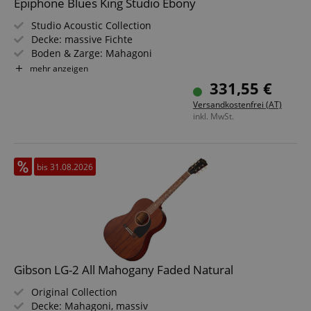
Epiphone Blues King Studio Ebony
Studio Acoustic Collection
Decke: massive Fichte
Boden & Zarge: Mahagoni
Griffbrett/Hals: Palisander / Mahagoni
mehr anzeigen
Elektronik: Fishman S-Core mit Presys VT-Vorverstärker
331,55 €
Farbe & Finish: Ebony, Gloss
Versandkostenfrei (AT)
inkl. MwSt.
bis 31.08.2026
Gibson LG-2 All Mahogany Faded Natural
Original Collection
Decke: Mahagoni, massiv