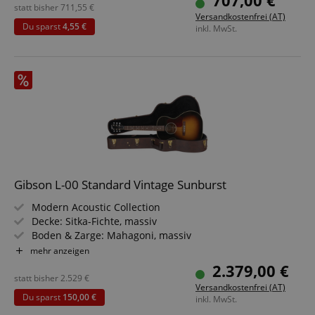
707,00 €
Farbe & Finish: Vintage Sunburst, Gloss
statt bisher
711,55
€
Versandkostenfrei (AT)
Du sparst
4,55 €
inkl. MwSt.
Gibson L-00 Standard Vintage Sunburst
Modern Acoustic Collection
Decke: Sitka-Fichte, massiv
Boden & Zarge: Mahagoni, massiv
Hals/Griffbrett: Mahagoni / Palisander
mehr anzeigen
Farbe & Finish: Vintage Sunburst, Nitrocellulose
2.379,00 €
Inklusive Koffer
statt bisher
2.529
€
Versandkostenfrei (AT)
Du sparst
150,00 €
inkl. MwSt.