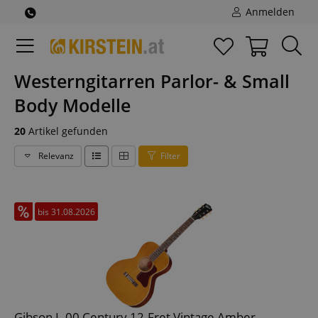
Anmelden
Westerngitarren Parlor- & Small
Body Modelle
20
Artikel gefunden
Relevanz
Filter
bis 31.08.2026
Gibson L-00 Century 12-Fret Vintage Amber