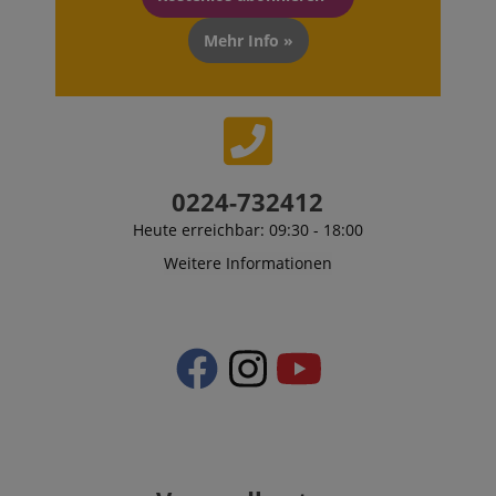
Mehr Info »
Anbieter /
Cookie
Laufzeit
Beschreibung
Domain
zoovu-
www.kirstein.at
1
Enables
vid-
Stunde
remembering
91347
59
the state of
Minuten
zoovu
0224-732412
assistant for
a given end
Heute erreichbar: 09:30 - 18:00
user (what
answers were
clicked, on
Weitere Informationen
which page
he was the
last time,
etc.).
Google-
Datenschutzerklärung