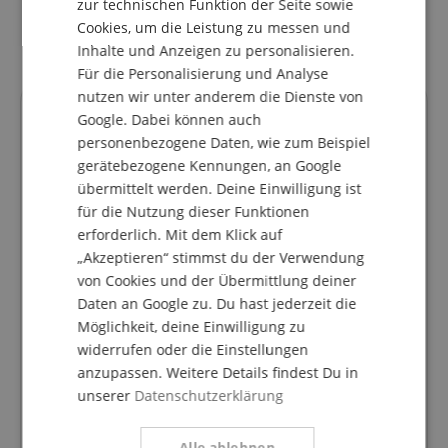
zur technischen Funktion der Seite sowie
ITALIAN
Cookies, um die Leistung zu messen und
Inhalte und Anzeigen zu personalisieren.
SPANISH
Für die Personalisierung und Analyse
nutzen wir unter anderem die Dienste von
Deine Ansprechpartner
Google. Dabei können auch
personenbezogene Daten, wie zum Beispiel
Hotline aktuell nicht besetzt. Du erreichst uns
gerätebezogene Kennungen, an Google
wieder am Dienstag den 11.08.2026 um 09:30 Uhr.
übermittelt werden. Deine Einwilligung ist
blaeser@kirstein.de
für die Nutzung dieser Funktionen
erforderlich. Mit dem Klick auf
+49-8861-909494-5
„Akzeptieren“ stimmst du der Verwendung
von Cookies und der Übermittlung deiner
Montag
09:30 - 18:00
Daten an Google zu. Du hast jederzeit die
Dienstag
09:30 - 18:00
Möglichkeit, deine Einwilligung zu
widerrufen oder die Einstellungen
Mittwoch
09:30 - 18:00
anzupassen. Weitere Details findest Du in
Donnerstag
09:30 - 18:00
unserer
Datenschutzerklärung
Freitag
09:30 - 18:00
Samstag
geschlossen
Alle ablehnen