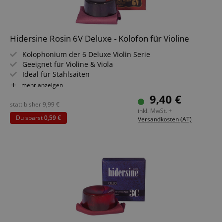
Hidersine Rosin 6V Deluxe - Kolofon für Violine
Statistik
Marketing
Funktional
Kolophonium der 6 Deluxe Violin Serie
Statistik-Cookies werden verwendet, um zu sehen,
Geeignet für Violine & Viola
wie Besucher die Website nutzen, z.B. Analyse-
Ideal für Stahlsaiten
Cookies. Diese Cookies können nicht verwendet
Farbe: Dunkel
mehr anzeigen
werden, um einen bestimmten Besucher direkt zu
Kolofon im Tuch & in leicht zu öffnender Box
identifizieren.
9,40 €
statt bisher
9,99
€
inkl. MwSt. +
Du sparst
0,59 €
Versandkosten (AT)
Anbieter /
Cookie
Laufzeit
Beschreibung
Domain
zoovu-
www.kirstein.at
1
Enables
vid-
Stunde
remembering
91347
59
the state of
Minuten
zoovu
assistant for
a given end