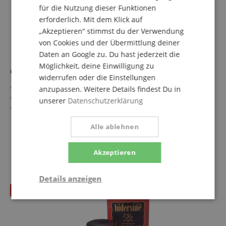
für die Nutzung dieser Funktionen
erforderlich. Mit dem Klick auf
„Akzeptieren“ stimmst du der Verwendung
von Cookies und der Übermittlung deiner
Daten an Google zu. Du hast jederzeit die
Möglichkeit, deine Einwilligung zu
Conrad Götz ZW 96 Peg Wirbelseife
widerrufen oder die Einstellungen
Original GÖTZ Wirbelseife für Streichinstrumente
anzupassen. Weitere Details findest Du in
Für Violine, Viola, Cello
unserer
Datenschutzerklärung
Für eine optimale Schmierung, optimales Einstellen der
Wirbel
mehr anzeigen
Alle ablehnen
Für eine lange Haltbarkeit der Wirbel
9,40 €
Bewährte Formel seit über 100 Jahren
inkl. MwSt. +
Akzeptieren
Versandkosten (AT)
Details anzeigen
Statistik
Marketing
Funktional