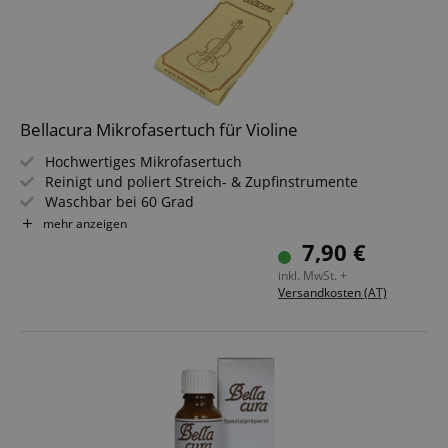
Bellacura Mikrofasertuch für Violine
Hochwertiges Mikrofasertuch
Reinigt und poliert Streich- & Zupfinstrumente
Waschbar bei 60 Grad
Formstabil
mehr anzeigen
Zur schnellen Reinigung ohne Pflegemittel
7,90 €
inkl. MwSt. +
Versandkosten (AT)