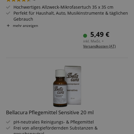
Hochwertiges Allzweck-Mikrofasertuch 35 x 35 cm
Perfekt für Haushalt, Auto, Musikinstrumente & täglichen
Gebrauch
Weiche & glatte Oberfläche für gute Staubaufnahme
mehr anzeigen
Geringe Wasseraufnahme
5,49 €
Einfach maschinenwaschbar
inkl. MwSt. +
Versandkosten (AT)
Bellacura Pflegemittel Sensitive 20 ml
pH-neutrales Reinigungs- & Pflegemittel
Frei von allergiefördernden Substanzen &
geruchsneutral