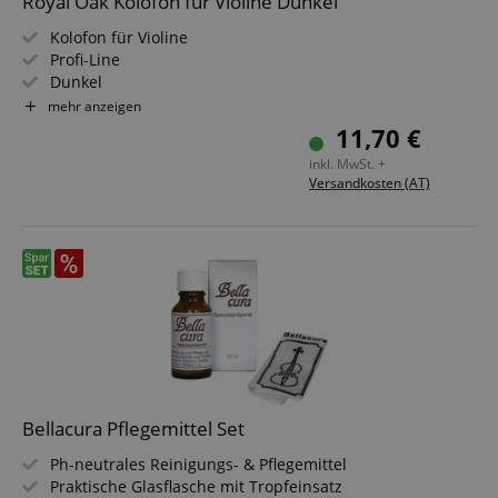
Royal Oak Kolofon für Violine Dunkel
Kolofon für Violine
Profi-Line
Dunkel
Extrem leichte Ansprache der Saiten
mehr anzeigen
Lange Haltbarkeit auf dem Bogen
11,70 €
inkl. MwSt. +
Versandkosten (AT)
Bellacura Pflegemittel Set
Ph-neutrales Reinigungs- & Pflegemittel
Praktische Glasflasche mit Tropfeinsatz