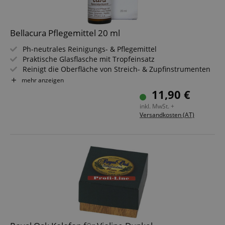
Bellacura Pflegemittel 20 ml
Ph-neutrales Reinigungs- & Pflegemittel
Praktische Glasflasche mit Tropfeinsatz
Reinigt die Oberfläche von Streich- & Zupfinstrumenten
Entfernt auch hartnäckige Rückständen wie z.B.
mehr anzeigen
Kolophonium
11,90 €
Schützt das Holz vor Austrocknung
inkl. MwSt. +
Wirkt fleck- & wasserabweisend
Versandkosten (AT)
Umweltverträgliches, wachsfreies Präparat