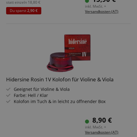
Entfernt auch hartnäckige Rückständen wie z.B.
statt einzeln
18,80
€
inkl. MwSt. +
Kolophonium
Du sparst
2,90 €
Versandkosten (AT)
Schützt das Holz vor Austrocknung, wirkt fleck- &
wasserabweisend
Umweltverträgliches, wachsfreies Präparat
Set inkl. Bellacura Poliertuch für Violine
Hidersine Rosin 1V Kolofon für Violine & Viola
Geeignet für Violine & Viola
Farbe: Hell / Klar
Kolofon im Tuch & in leicht zu öffnender Box
8,90 €
inkl. MwSt. +
Versandkosten (AT)