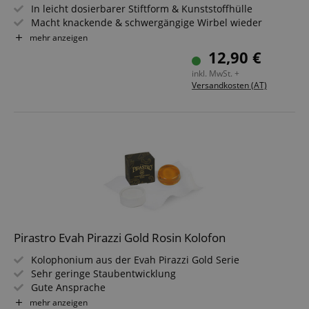
In leicht dosierbarer Stiftform & Kunststoffhülle
Macht knackende & schwergängige Wirbel wieder
leichtgängig
mehr anzeigen
Sparsam im Verbrauch
12,90 €
Inhalt: 10 g
inkl. MwSt. +
Versandkosten (AT)
Pirastro Evah Pirazzi Gold Rosin Kolofon
Kolophonium aus der Evah Pirazzi Gold Serie
Sehr geringe Staubentwicklung
Gute Ansprache
Sehr gute Tragfähigkeit
mehr anzeigen