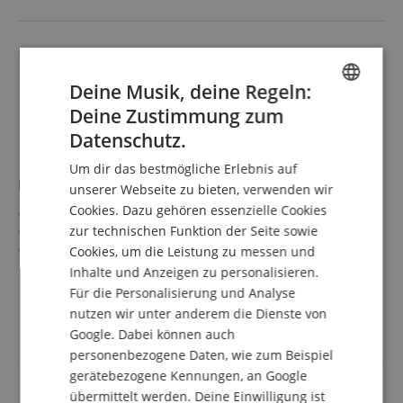
Deine Musik, deine Regeln:
Deine Zustimmung zum
ENGLISH
Datenschutz.
GERMAN
Um dir das bestmögliche Erlebnis auf
DUTCH
Pirastro Evah Pirazzi Oliv Rosin Kolofon
unserer Webseite zu bieten, verwenden wir
Cookies. Dazu gehören essenzielle Cookies
FRENCH
Kolophonium aus der Evah Pirazzi Serie
zur technischen Funktion der Seite sowie
Sehr geringe Staubentwicklung
ITALIAN
Gute Haftkraft
Cookies, um die Leistung zu messen und
Sehr gute Tragfähigkeit
mehr anzeigen
Inhalte und Anzeigen zu personalisieren.
SPANISH
16,90 €
Für die Personalisierung und Analyse
nutzen wir unter anderem die Dienste von
inkl. MwSt. +
Versandkosten (AT)
Google. Dabei können auch
personenbezogene Daten, wie zum Beispiel
gerätebezogene Kennungen, an Google
übermittelt werden. Deine Einwilligung ist