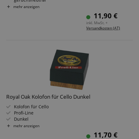
Praktische Glasflasche mit Tropfeinsatz
mehr anzeigen
Reinigt die Oberfläche von Streich- & Zupfinstrumenten
11,90 €
Entfernt auch hartnäckige Rückständen wie z.B.
inkl. MwSt. +
Kolophonium
Versandkosten (AT)
Schützt das Holz vor Austrocknung, wirkt fleck- &
wasserabweisend
Umweltverträgliches, wachsfreies Präparat
Royal Oak Kolofon für Cello Dunkel
Kolofon für Cello
Profi-Line
Dunkel
Extrem leichte Ansprache der Saiten
mehr anzeigen
Guter Zug
11,70 €
Lange Haltbarkeit auf dem Bogen