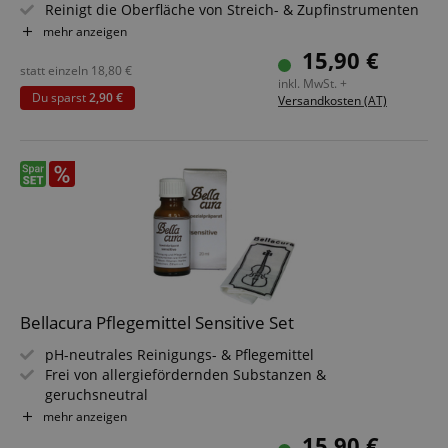
Reinigt die Oberfläche von Streich- & Zupfinstrumenten
Entfernt auch hartnäckige Rückständen wie z.B.
mehr anzeigen
Kolophonium
15,90 €
Schützt das Holz vor Austrocknung
statt einzeln
18,80
€
inkl. MwSt. +
Wirkt fleck- & wasserabweisend
Du sparst
2,90 €
Versandkosten (AT)
Umweltverträgliches, wachsfreies Präparat
Set inkl. Bellacura Poliertuch für Violine
Bellacura Pflegemittel Sensitive Set
pH-neutrales Reinigungs- & Pflegemittel
Frei von allergiefördernden Substanzen &
geruchsneutral
Praktische Glasflasche mit Tropfeinsatz
mehr anzeigen
Reinigt die Oberfläche von Streich- & Zupfinstrumenten
15,90 €