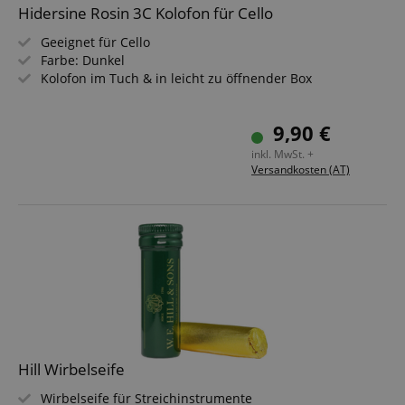
Hidersine Rosin 3C Kolofon für Cello
user (what
answers were
clicked, on
Geeignet für Cello
which page
Farbe: Dunkel
he was the
last time,
Kolofon im Tuch & in leicht zu öffnender Box
etc.).
Google-
Datenschutzerklärung
9,90 €
inkl. MwSt. +
Versandkosten (AT)
Hill Wirbelseife
Wirbelseife für Streichinstrumente