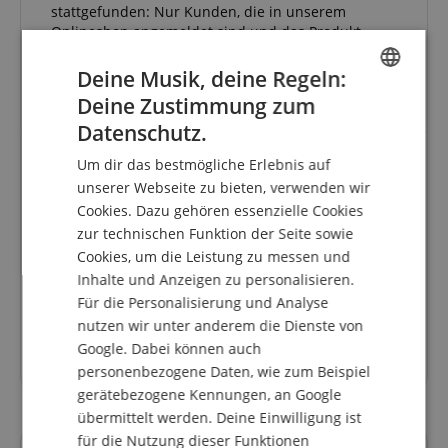
stattgefunden: Nur Kunden, die in unserem
Onlineshop angemeldet sind und das Produkt
tatsächlich bei uns erworben haben, können im
Kundenkonto eine Bewertung für den Artikel
Deine Musik, deine Regeln:
abgeben.
Deine Zustimmung zum
ENGLISH
Datenschutz.
GERMAN
Um dir das bestmögliche Erlebnis auf
DUTCH
unserer Webseite zu bieten, verwenden wir
Allroundmittel
Cookies. Dazu gehören essenzielle Cookies
FRENCH
Bewertung von
MARIO
vom 09.12.2023
zur technischen Funktion der Seite sowie
verifizierter Kauf
ITALIAN
Cookies, um die Leistung zu messen und
Ich verwende "The Giutar One" für alle lackierten
Inhalte und Anzeigen zu personalisieren.
SPANISH
Flächen meiner Instrumente.
Für die Personalisierung und Analyse
Es entfernt zuverlässig Schweiß und Fett und
nutzen wir unter anderem die Dienste von
hinterlässt eine spiegelblank polierte Fläche.
Sehr zu empfehlen auch für die Halsrückseite.
Google. Dabei können auch
Danach "flutscht" es wieder wie geölt. :-)
personenbezogene Daten, wie zum Beispiel
gerätebezogene Kennungen, an Google
übermittelt werden. Deine Einwilligung ist
für die Nutzung dieser Funktionen