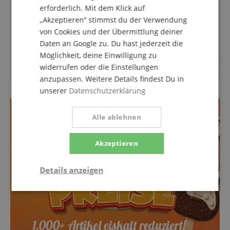
erforderlich. Mit dem Klick auf
Fragen zum Artikel
„Akzeptieren“ stimmst du der Verwendung
von Cookies und der Übermittlung deiner
Stelle eine Frage
Daten an Google zu. Du hast jederzeit die
Möglichkeit, deine Einwilligung zu
widerrufen oder die Einstellungen
Zu diesem Artikel wurden noch keine Fragen gestellt.
anzupassen. Weitere Details findest Du in
unserer
Datenschutzerklärung
Alle ablehnen
Akzeptieren
Details anzeigen
Statistik
Marketing
Funktional