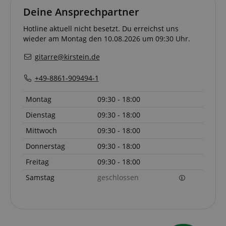
a given end
Deine Ansprechpartner
user (what
answers were
clicked, on
Hotline aktuell nicht besetzt. Du erreichst uns
which page
wieder am Montag den 10.08.2026 um 09:30 Uhr.
he was the
last time,
etc.).
Google-
gitarre@kirstein.de
Datenschutzerklärung
+49-8861-909494-1
Montag
09:30 - 18:00
Dienstag
09:30 - 18:00
Mittwoch
09:30 - 18:00
Donnerstag
09:30 - 18:00
Freitag
09:30 - 18:00
Samstag
geschlossen