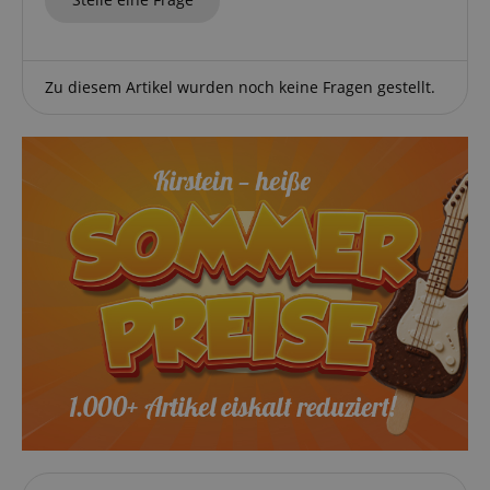
Zu diesem Artikel wurden noch keine Fragen gestellt.
Statistik
Marketing
Funktional
Statistik-Cookies werden verwendet, um zu sehen,
wie Besucher die Website nutzen, z.B. Analyse-
Cookies. Diese Cookies können nicht verwendet
werden, um einen bestimmten Besucher direkt zu
identifizieren.
Anbieter /
Cookie
Laufzeit
Beschreibung
Domain
zoovu-
www.kirstein.at
1
Enables
vid-
Stunde
remembering
91347
59
the state of
Minuten
zoovu
assistant for