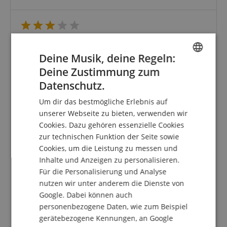
Fender Plektren Thin
Bewertung von
Karla
vom 28.04.2020
Deine Musik, deine Regeln:
Variante
Fender 351 Plektren Thin 12er Pack
Deine Zustimmung zum
verifizierter Kauf
ENGLISH
Datenschutz.
Ich habe diese Plektren als Gitarrenanfängerin
GERMAN
bestellt. Vorher hatte ich gar keine und habe nur mit
Um dir das bestmögliche Erlebnis auf
den Fingern gespielt. Allerdings sind sie mir zu weich
DUTCH
unserer Webseite zu bieten, verwenden wir
und biegsam. Klingt manchmal echt unschön.. Für
Cookies. Dazu gehören essenzielle Cookies
FRENCH
mich wären dann denke ich die etwas stabilere und
zur technischen Funktion der Seite sowie
dickere Variante die besser Wahl gewesen.
ITALIAN
Cookies, um die Leistung zu messen und
Inhalte und Anzeigen zu personalisieren.
SPANISH
Für die Personalisierung und Analyse
nutzen wir unter anderem die Dienste von
alles OK
Google. Dabei können auch
Bewertung von
rüdiger
vom 13.04.2020
personenbezogene Daten, wie zum Beispiel
Variante
Fender 351 Plektren Thin 12er Pack
gerätebezogene Kennungen, an Google
verifizierter Kauf