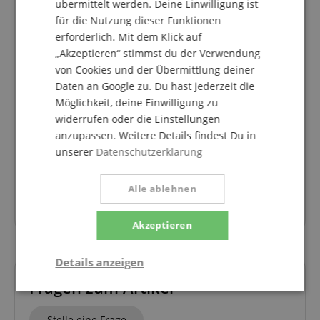
übermittelt werden. Deine Einwilligung ist
siehe Überrschrift.
für die Nutzung dieser Funktionen
erforderlich. Mit dem Klick auf
„Akzeptieren“ stimmst du der Verwendung
von Cookies und der Übermittlung deiner
Ok !!
Daten an Google zu. Du hast jederzeit die
Bewertung von
Rudolf
vom 26.02.2019
Möglichkeit, deine Einwilligung zu
Variante
Fender 351 Plektren Medium 12er Pack
widerrufen oder die Einstellungen
verifizierter Kauf
anzupassen. Weitere Details findest Du in
Ok !!!!!!!!!!!!!!!!!!!!!!!!!!!!!!!!!!!!!!!!!!!!!!!!!!!!!!!!!!!!!!!
unserer
Datenschutzerklärung
Alle ablehnen
Alle 20 Bewertungen anzeigen
Akzeptieren
Details anzeigen
Fragen zum Artikel
Statistik
Marketing
Funktional
Stelle eine Frage