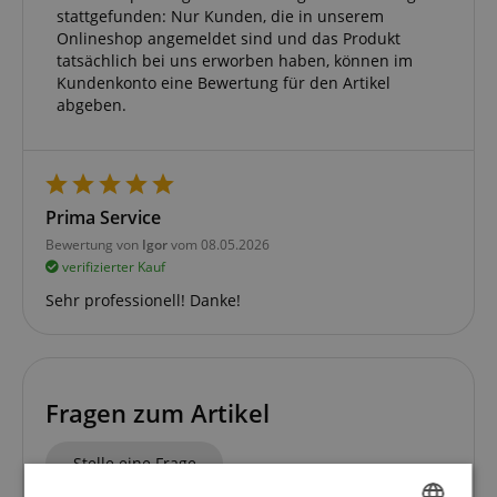
stattgefunden: Nur Kunden, die in unserem
Onlineshop angemeldet sind und das Produkt
tatsächlich bei uns erworben haben, können im
Kundenkonto eine Bewertung für den Artikel
abgeben.
Prima Service
Bewertung von
Igor
vom 08.05.2026
verifizierter Kauf
Sehr professionell! Danke!
Fragen zum Artikel
Stelle eine Frage