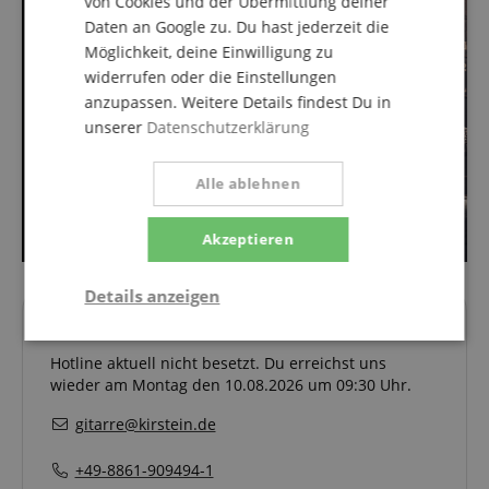
von Cookies und der Übermittlung deiner
Daten an Google zu. Du hast jederzeit die
Möglichkeit, deine Einwilligung zu
widerrufen oder die Einstellungen
anzupassen. Weitere Details findest Du in
unserer
Datenschutzerklärung
Alle ablehnen
Akzeptieren
Details anzeigen
Deine Ansprechpartner
Statistik
Marketing
Funktional
Hotline aktuell nicht besetzt. Du erreichst uns
wieder am Montag den 10.08.2026 um 09:30 Uhr.
gitarre@kirstein.de
+49-8861-909494-1