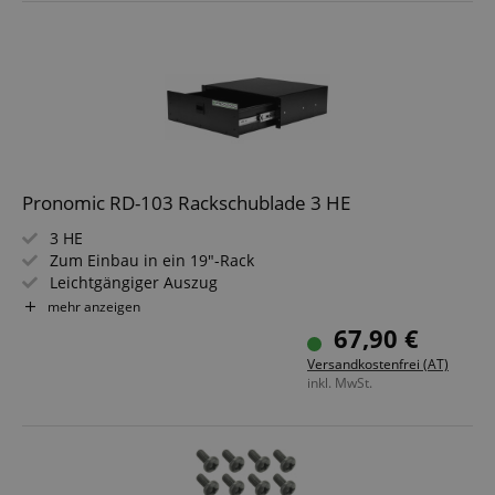
Pronomic RD-103 Rackschublade 3 HE
3 HE
Zum Einbau in ein 19"-Rack
Leichtgängiger Auszug
Material: Stahlblech
mehr anzeigen
Gewicht: ca. 6 kg
67,90 €
Versandkostenfrei (AT)
inkl. MwSt.