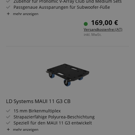
Zubehör für Pronomic V-Array Club und Medium Sets
Passgenaue Aussparungen für Subwoofer-Füße
4 Lenkrollen (2 mit Bremse)
mehr anzeigen
Ausgefräster Tragegriff
169,00 €
Farbe: Schwarz
Versandkostenfrei (AT)
inkl. MwSt.
LD Systems MAUI 11 G3 CB
15 mm Birkenmultiplex
Strapazierfähige Polyurea-Beschichtung
Speziell für den MAUI 11 G3 entwickelt
Vier 80-mm-Schwerlastrollen, zwei davon mit
mehr anzeigen
Feststellbremsen