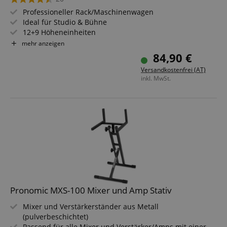
Professioneller Rack/Maschinenwagen
Ideal für Studio & Bühne
12+9 Höheneinheiten
Klappbares Oberteil
mehr anzeigen
4 Rollen (2 davon feststellbar)
84,90 €
Versandkostenfrei (AT)
inkl. MwSt.
Pronomic MXS-100 Mixer und Amp Stativ
Mixer und Verstärkerständer aus Metall
(pulverbeschichtet)
Passend für alle Mixer und Verstärker/Amps mit einer