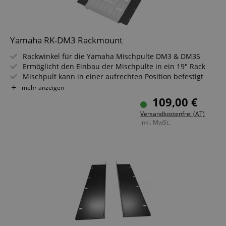
a given end
user (what
answers were
clicked, on
which page
Yamaha RK-DM3 Rackmount
he was the
last time,
etc.).
Google-
Rackwinkel für die Yamaha Mischpulte DM3 & DM3S
Datenschutzerklärung
Ermöglicht den Einbau der Mischpulte in ein 19" Rack
Mischpult kann in einer aufrechten Position befestigt
werden
mehr anzeigen
Nutzbar für vertikale 19" Racks
109,00 €
Hochwertige und robuste Verarbeitung, für sicheren Halt
Versandkostenfrei (AT)
inkl. MwSt.