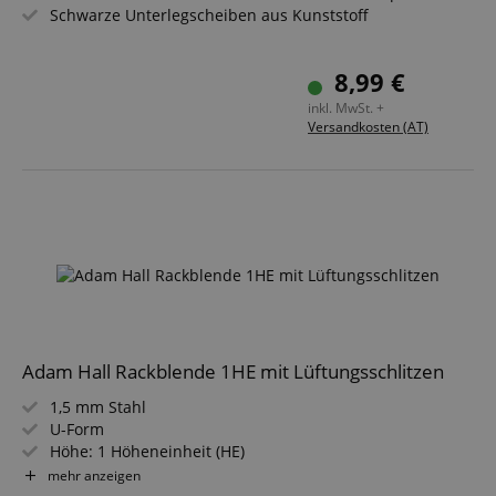
Schwarze Unterlegscheiben aus Kunststoff
8,99 €
inkl. MwSt. +
Versandkosten (AT)
Adam Hall Rackblende 1HE mit Lüftungsschlitzen
1,5 mm Stahl
U-Form
Höhe: 1 Höheneinheit (HE)
Breite: 19"
mehr anzeigen
Farbe: schwarz pulverbeschichtet