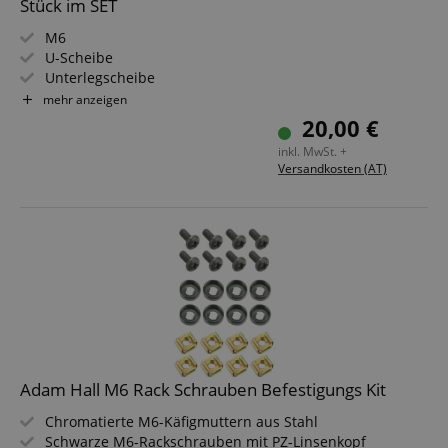
Stück im SET
M6
U-Scheibe
Unterlegscheibe
Farbe: schwarz
mehr anzeigen
Lieferung erfolgt im Set: 64 Stück
20,00 €
inkl. MwSt. +
Versandkosten (AT)
Adam Hall M6 Rack Schrauben Befestigungs Kit
Chromatierte M6-Käfigmuttern aus Stahl
Schwarze M6-Rackschrauben mit PZ-Linsenkopf