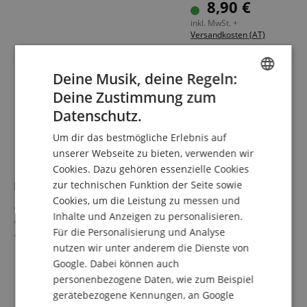
8,90 €
inkl. MwSt. +
Versandkosten (AT)
Deine Musik, deine Regeln:
Deine Zustimmung zum
ENGLISH
Datenschutz.
GERMAN
Um dir das bestmögliche Erlebnis auf
DUTCH
unserer Webseite zu bieten, verwenden wir
Cookies. Dazu gehören essenzielle Cookies
FRENCH
zur technischen Funktion der Seite sowie
LD Systems DAVE 15 G4X CB Rollbrett
ITALIAN
Cookies, um die Leistung zu messen und
18 mm Birkenmultiplex
Inhalte und Anzeigen zu personalisieren.
SPANISH
Strapazierfähige Polyurea-Beschichtung
Für die Personalisierung und Analyse
Speziell für den DAVE 15 G4X entwickelt
nutzen wir unter anderem die Dienste von
Vier 80-mm-Schwerlastrollen, zwei davon mit
mehr anzeigen
Feststellbremsen
Google. Dabei können auch
129,00 €
Kann zusammen mit der SUB Schutzhülle verwendet
personenbezogene Daten, wie zum Beispiel
Versandkostenfrei (AT)
werden
gerätebezogene Kennungen, an Google
inkl. MwSt.