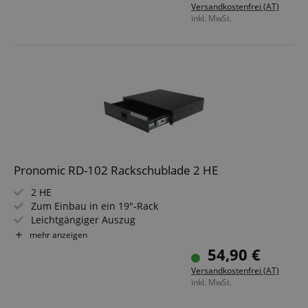
Versandkostenfrei (AT)
enthalten
inkl. MwSt.
Pronomic RD-102 Rackschublade 2 HE
2 HE
Zum Einbau in ein 19"-Rack
Leichtgängiger Auszug
Material: Stahlblech
mehr anzeigen
Gewicht: ca. 5,5 kg
54,90 €
Versandkostenfrei (AT)
inkl. MwSt.