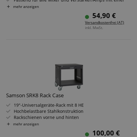
Mindestbreite von ca. 30 cm
mehr anzeigen
Auch für Racks, Boxen, Laptops etc. geeignet
54,90 €
Breite der Auflagefläche: ca. 29 cm
Versandkostenfrei (AT)
Tiefe der Auflagefläche: ca. 29 cm
inkl. MwSt.
Samson SRK8 Rack Case
19"-Universalgeräte-Rack mit 8 HE
Hochbelastbare Stahlkonstruktion
Rackschienen vorne und hinten
Kompatibel mit US-amerikanischen und europäischen
mehr anzeigen
Gewindegrößen
100,00 €
U.S.- und europäische Rack-Schrauben im Lieferumfang