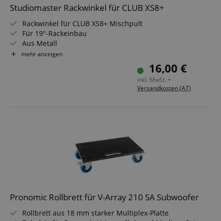
Studiomaster Rackwinkel für CLUB XS8+
Rackwinkel für CLUB XS8+ Mischpult
Für 19"-Rackeinbau
Aus Metall
Farbe: Schwarz
mehr anzeigen
16,00 €
inkl. MwSt. +
Versandkosten (AT)
Pronomic Rollbrett für V-Array 210 SA Subwoofer
Rollbrett aus 18 mm starker Multiplex-Platte