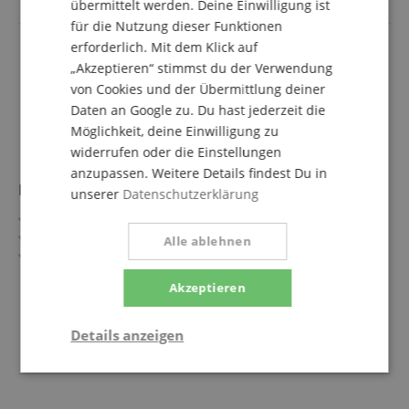
übermittelt werden. Deine Einwilligung ist
für die Nutzung dieser Funktionen
erforderlich. Mit dem Klick auf
„Akzeptieren“ stimmst du der Verwendung
von Cookies und der Übermittlung deiner
Daten an Google zu. Du hast jederzeit die
Möglichkeit, deine Einwilligung zu
widerrufen oder die Einstellungen
anzupassen. Weitere Details findest Du in
K&M 49421 Rackblende
unserer
Datenschutzerklärung
2 mm Aluminiumblech
U-Form
Alle ablehnen
Farbe: Schwarz
1 HE
mehr anzeigen
Akzeptieren
12,40 €
inkl. MwSt. +
Details anzeigen
Versandkosten (AT)
Statistik
Marketing
Funktional