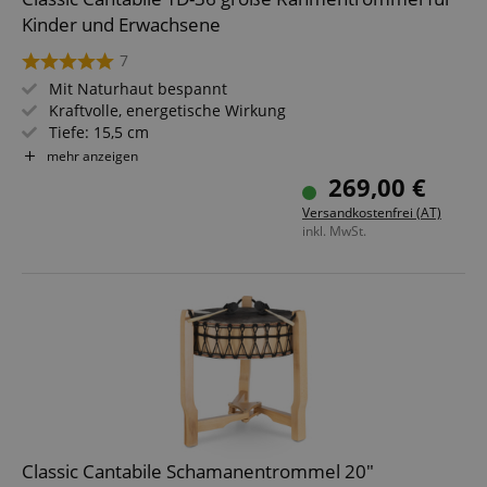
Kinder und Erwachsene
7
Mit Naturhaut bespannt
Kraftvolle, energetische Wirkung
Tiefe: 15,5 cm
Durchmesser: 36" (89 cm)
mehr anzeigen
Gewicht: 4,8 kg
269,00 €
Inkl. Transporttasche und Filzkopfschlägel
Versandkostenfrei (AT)
inkl. MwSt.
Classic Cantabile Schamanentrommel 20"