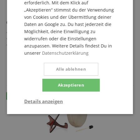
erforderlich. Mit dem Klick auf
„Akzeptieren“ stimmst du der Verwendung
von Cookies und der Übermittlung deiner
Classic Cantabile SD-16 Schamanentrommel 16"
Daten an Google zu. Du hast jederzeit die
Möglichkeit, deine Einwilligung zu
16" Schamanentrommel für Ritual, Meditation, Klang
Naturhaut-Bespannung für warme, tiefe Trommelklänge
widerrufen oder die Einstellungen
Stabiler Holzrahmen für langlebige Spannung
anzupassen. Weitere Details findest Du in
Klassische Bauweise für authentisches Spielgefühl
mehr anzeigen
unserer
Datenschutzerklärung
Ideal für Yoga, Trance, Sound Healing, Therapie
89,90 €
Inklusive passendem Schlägel für direkten Einsatz
Versandkostenfrei (AT)
Alle ablehnen
inkl. MwSt.
Akzeptieren
Details anzeigen
Statistik
Marketing
Funktional