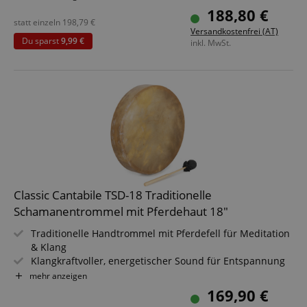
Größe: 18" (Ø 46 cm) für kräftige Basstöne & tiefe
188,80 €
Resonanz
statt einzeln
198,79
€
Versandkostenfrei (AT)
Inklusive Haltevorrichtung - spiele bequem im Sitzen &
Du sparst
9,99 €
inkl. MwSt.
Stehen
Inklusive Schlägel - sofort spielbereit für Workshops &
Sessions
Ideal für Klangtherapie, Meditation & spirituelle Praxis
Sparset inklusive Ständer
Classic Cantabile TSD-18 Traditionelle
Schamanentrommel mit Pferdehaut 18"
Traditionelle Handtrommel mit Pferdefell für Meditation
& Klang
Klangkraftvoller, energetischer Sound für Entspannung
& Rituale
mehr anzeigen
Größe: 18" (Ø 46 cm) für kräftige Basstöne & tiefe
169,90 €
Resonanz