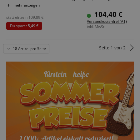
Klassische Bauweise für authentisches Spielgefühl
mehr anzeigen
Ideal für Yoga, Trance, Sound Healing, Therapie
104,40 €
Inklusive passendem Schlägel für direkten Einsatz
statt einzeln
109,89
€
Versandkostenfrei (AT)
Sparset inklusive Tasche
Du sparst
5,49 €
inkl. MwSt.
Seite
1
von
2
18 Artikel pro Seite