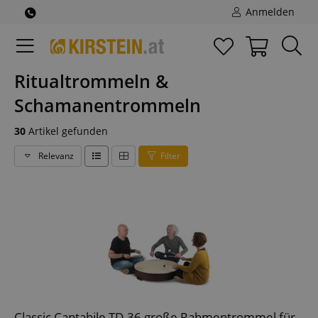
Anmelden
Ritualtrommeln &
Schamanentrommeln
30
Artikel gefunden
Relevanz
Filter
Classic Cantabile TD-36 große Rahmentrommel für