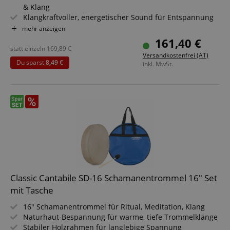
& Klang
Klangkraftvoller, energetischer Sound für Entspannung
& Rituale
mehr anzeigen
Größe: 16" (Ø 41 cm) für kräftige Basstöne & tiefe
161,40 €
Resonanz
statt einzeln
169,89
€
Versandkostenfrei (AT)
Inklusive Haltevorrichtung - spiele bequem im Sitzen &
Du sparst
8,49 €
inkl. MwSt.
Stehen
Inklusive Schlägel - sofort spielbereit für Workshops &
Sessions
Ideal für Klangtherapie, Meditation & spirituelle Praxis
Classic Cantabile SD-16 Schamanentrommel 16" Set
mit Tasche
16" Schamanentrommel für Ritual, Meditation, Klang
Naturhaut-Bespannung für warme, tiefe Trommelklänge
Stabiler Holzrahmen für langlebige Spannung