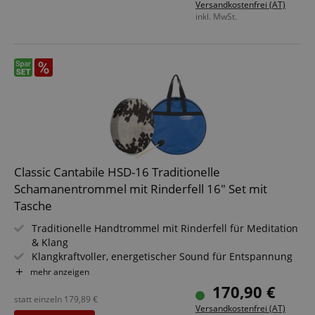
Versandkostenfrei (AT)
Inklusive Haltevorrichtung - spiele bequem im Sitzen &
inkl. MwSt.
Stehen
Inklusive Schlägel - sofort spielbereit für Workshops &
Sessions
Ideal für Klangtherapie, Meditation & spirituelle Praxis
Classic Cantabile HSD-16 Traditionelle
Schamanentrommel mit Rinderfell 16" Set mit
Tasche
Traditionelle Handtrommel mit Rinderfell für Meditation
& Klang
Klangkraftvoller, energetischer Sound für Entspannung
& Rituale
mehr anzeigen
Größe: 16" (Ø 41 cm) für kräftige Basstöne & tiefe
170,90 €
Resonanz
statt einzeln
179,89
€
Versandkostenfrei (AT)
Inklusive Haltevorrichtung - spiele bequem im Sitzen &