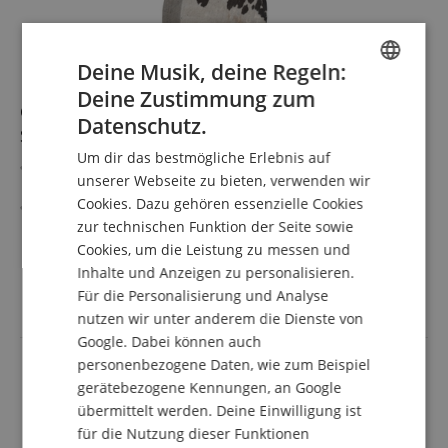
Deine Musik, deine Regeln:
Deine Zustimmung zum
ENGLISH
Classic Cantabile HSD-16 Traditionelle
Datenschutz.
Schamanentrommel mit Rinderfell 16"
GERMAN
Um dir das bestmögliche Erlebnis auf
Traditionelle Handtrommel mit Rinderfell für Meditation
DUTCH
unserer Webseite zu bieten, verwenden wir
& Klang
Cookies. Dazu gehören essenzielle Cookies
FRENCH
Klangkraftvoller, energetischer Sound für Entspannung
zur technischen Funktion der Seite sowie
& Rituale
mehr anzeigen
ITALIAN
Größe: 16" (Ø 41 cm) für kräftige Basstöne & tiefe
Cookies, um die Leistung zu messen und
159,90 €
Resonanz
Inhalte und Anzeigen zu personalisieren.
SPANISH
Versandkostenfrei (AT)
Inklusive Haltevorrichtung - spiele bequem im Sitzen &
Für die Personalisierung und Analyse
inkl. MwSt.
Stehen
nutzen wir unter anderem die Dienste von
Inklusive Schlägel - sofort spielbereit für Workshops &
Google. Dabei können auch
Sessions
personenbezogene Daten, wie zum Beispiel
Ideal für Klangtherapie, Meditation & spirituelle Praxis
gerätebezogene Kennungen, an Google
übermittelt werden. Deine Einwilligung ist
für die Nutzung dieser Funktionen