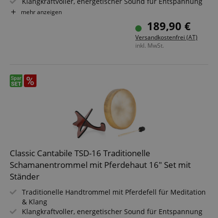
Klangkraftvoller, energetischer Sound für Entspannung
& Rituale
mehr anzeigen
Größe: 18" (Ø 46 cm) für kräftige Basstöne & tiefe
189,90 €
Resonanz
Versandkostenfrei (AT)
Inklusive Haltevorrichtung - spiele bequem im Sitzen &
inkl. MwSt.
Stehen
Inklusive Schlägel - sofort spielbereit für Workshops &
Sessions
Ideal für Klangtherapie, Meditation & spirituelle Praxis
Classic Cantabile TSD-16 Traditionelle
Schamanentrommel mit Pferdehaut 16" Set mit
Ständer
Traditionelle Handtrommel mit Pferdefell für Meditation
& Klang
Klangkraftvoller, energetischer Sound für Entspannung