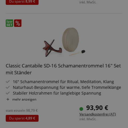
Du sparst
8,99 €
inkl. MwSt.
Stehen
Inklusive Schlägel - sofort spielbereit für Workshops &
Sessions
Ideal für Klangtherapie, Meditation & spirituelle Praxis
Sparset inklusive Tasche
Classic Cantabile SD-16 Schamanentrommel 16" Set
mit Ständer
16" Schamanentrommel für Ritual, Meditation, Klang
Naturhaut-Bespannung für warme, tiefe Trommelklänge
Stabiler Holzrahmen für langlebige Spannung
Klassische Bauweise für authentisches Spielgefühl
mehr anzeigen
Ideal für Yoga, Trance, Sound Healing, Therapie
93,90 €
Inklusive passendem Schlägel für direkten Einsatz
statt einzeln
98,79
€
Versandkostenfrei (AT)
Sparset inklusive Ständer
Du sparst
4,89 €
inkl. MwSt.