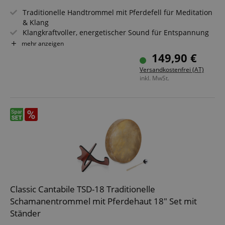
clicked, on
Traditionelle Handtrommel mit Pferdefell für Meditation
which page
he was the
& Klang
last time,
Klangkraftvoller, energetischer Sound für Entspannung
etc.).
Google-
& Rituale
Datenschutzerklärung
mehr anzeigen
Größe: 16" (Ø 41 cm) für kräftige Basstöne & tiefe
149,90 €
Resonanz
Versandkostenfrei (AT)
Inklusive Haltevorrichtung - spiele bequem im Sitzen &
inkl. MwSt.
Stehen
Inklusive Schlägel - sofort spielbereit für Workshops &
Sessions
Ideal für Klangtherapie, Meditation & spirituelle Praxis
Classic Cantabile TSD-18 Traditionelle
Schamanentrommel mit Pferdehaut 18" Set mit
Ständer