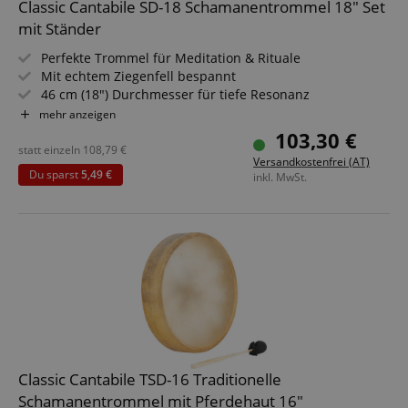
Classic Cantabile SD-18 Schamanentrommel 18" Set
mit Ständer
Statistik
Marketing
Funktional
Perfekte Trommel für Meditation & Rituale
Mit echtem Ziegenfell bespannt
Statistik-Cookies werden verwendet, um zu sehen,
46 cm (18") Durchmesser für tiefe Resonanz
wie Besucher die Website nutzen, z.B. Analyse-
Inklusive Schlägel für direktes Spielvergnügen
mehr anzeigen
Cookies. Diese Cookies können nicht verwendet
Mit Halteschlaufe - bequemes Halten & Spielen
werden, um einen bestimmten Besucher direkt zu
103,30 €
identifizieren.
Natur-Instrument für Entspannung & Therapie
statt einzeln
108,79
€
Versandkostenfrei (AT)
Sparset inklusive Ständer
Du sparst
5,49 €
inkl. MwSt.
Anbieter /
Cookie
Laufzeit
Beschreibung
Domain
zoovu-
www.kirstein.at
1
Enables
vid-
Stunde
remembering
91347
59
the state of
Minuten
zoovu
assistant for
Classic Cantabile TSD-16 Traditionelle
a given end
user (what
Schamanentrommel mit Pferdehaut 16"
answers were