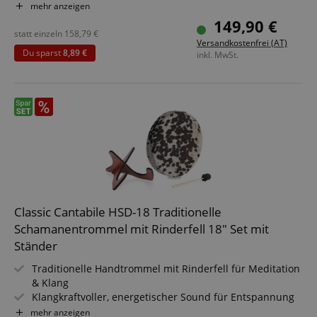
& Rituale
mehr anzeigen
Größe: 16" (Ø 41 cm) für kräftige Basstöne & tiefe
149,90 €
Resonanz
statt einzeln
158,79
€
Versandkostenfrei (AT)
Inklusive Haltevorrichtung - spiele bequem im Sitzen &
Du sparst
8,89 €
inkl. MwSt.
Stehen
Inklusive Schlägel - sofort spielbereit für Workshops &
Sessions
Ideal für Klangtherapie, Meditation & spirituelle Praxis
Sparset inklusive Ständer
Classic Cantabile HSD-18 Traditionelle
Schamanentrommel mit Rinderfell 18" Set mit
Ständer
Traditionelle Handtrommel mit Rinderfell für Meditation
& Klang
Klangkraftvoller, energetischer Sound für Entspannung
& Rituale
mehr anzeigen