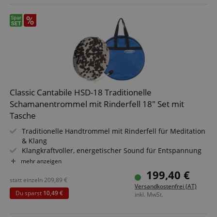
Classic Cantabile HSD-18 Traditionelle
Schamanentrommel mit Rinderfell 18" Set mit
Tasche
Traditionelle Handtrommel mit Rinderfell für Meditation
& Klang
Klangkraftvoller, energetischer Sound für Entspannung
& Rituale
mehr anzeigen
Größe: 18" (Ø 46 cm) für kräftige Basstöne & tiefe
199,40 €
Resonanz
statt einzeln
209,89
€
Versandkostenfrei (AT)
Inklusive Haltevorrichtung - spiele bequem im Sitzen &
Du sparst
10,49 €
inkl. MwSt.
Stehen
Inklusive Schlägel - sofort spielbereit für Workshops &