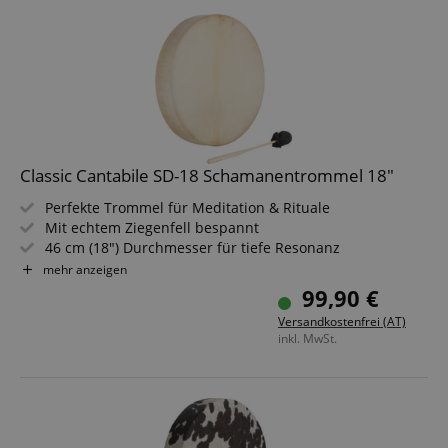
Sessions
Ideal für Klangtherapie, Meditation & spirituelle Praxis
Sparset inklusive Tasche
Classic Cantabile SD-18 Schamanentrommel 18"
Perfekte Trommel für Meditation & Rituale
Mit echtem Ziegenfell bespannt
46 cm (18") Durchmesser für tiefe Resonanz
Inklusive Schlägel für direktes Spielvergnügen
mehr anzeigen
Mit Halteschlaufe - bequemes Halten & Spielen
99,90 €
Natur-Instrument für Entspannung & Therapie
Versandkostenfrei (AT)
inkl. MwSt.