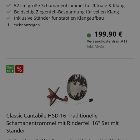
52 cm große Schamanentrommel für Rituale & Klang
Beidseitig Ziegenfell-Bespannung für vollen Klang
Inklusive Ständer für stabilen Klangaufbau
2 Filzschlägel für warmen, harmonischen Ton
mehr anzeigen
Transporttasche mit Schultergurt für Mobilität
199,90 €
Ideal für Meditation, Sound Healing & Entspannung
Versandkostenfrei (AT)
inkl. MwSt.
Classic Cantabile HSD-16 Traditionelle
Schamanentrommel mit Rinderfell 16" Set mit
Ständer