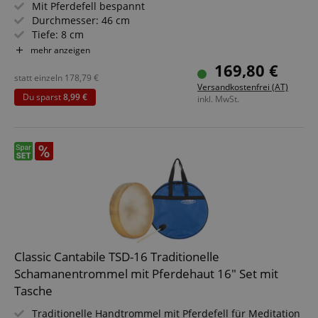
Mit Pferdefell bespannt
Durchmesser: 46 cm
Tiefe: 8 cm
Kraftvolle, energetische Wirkung
mehr anzeigen
Mit Halteschlaufe
169,80 €
Sparset inklusive Schlägel und Ständer
statt einzeln
178,79
€
Versandkostenfrei (AT)
Du sparst
8,99 €
inkl. MwSt.
Classic Cantabile TSD-16 Traditionelle
Schamanentrommel mit Pferdehaut 16" Set mit
Tasche
Traditionelle Handtrommel mit Pferdefell für Meditation