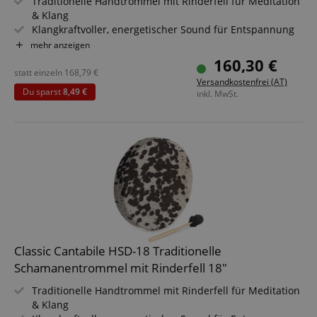
Traditionelle Handtrommel mit Rinderfell für Meditation
& Klang
Klangkraftvoller, energetischer Sound für Entspannung
& Rituale
mehr anzeigen
Größe: 16" (Ø 41 cm) für kräftige Basstöne & tiefe
160,30 €
Resonanz
statt einzeln
168,79
€
Versandkostenfrei (AT)
Inklusive Haltevorrichtung - spiele bequem im Sitzen &
Du sparst
8,49 €
inkl. MwSt.
Stehen
Inklusive Schlägel - sofort spielbereit für Workshops &
Sessions
Ideal für Klangtherapie, Meditation & spirituelle Praxis
Sparset inklusive Ständer
Classic Cantabile HSD-18 Traditionelle
Schamanentrommel mit Rinderfell 18"
Traditionelle Handtrommel mit Rinderfell für Meditation
& Klang