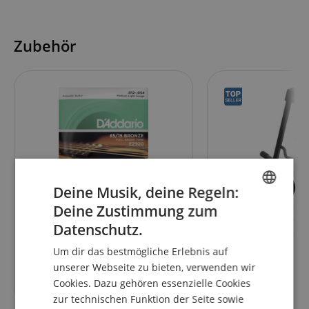
Zubehör
9
53
Deine Musik, deine Regeln:
D'Addario EZ920 Medium Light
Classic Cantabile
Deine Zustimmung zum
ENGLISH
Gitarrenständer f
Datenschutz.
Akustikgitarren u
GERMAN
Um dir das bestmögliche Erlebnis auf
DUTCH
unserer Webseite zu bieten, verwenden wir
6,90
€
Cookies. Dazu gehören essenzielle Cookies
FRENCH
zur technischen Funktion der Seite sowie
ITALIAN