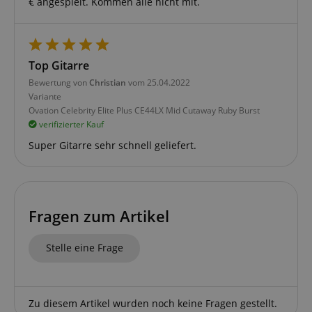
€ angespielt. Kommen alle nicht mit.
Anbieter /
Cookie
Laufzeit
Beschreibung
Domain
Top Gitarre
zoovu-
www.kirstein.at
1
Enables
Bewertung von
Christian
vom 25.04.2022
vid-
Stunde
remembering
91347
59
the state of
Variante
Minuten
zoovu
Ovation Celebrity Elite Plus CE44LX Mid Cutaway Ruby Burst
assistant for
a given end
verifizierter Kauf
user (what
answers were
Super Gitarre sehr schnell geliefert.
clicked, on
which page
he was the
last time,
etc.).
Google-
Datenschutzerklärung
Fragen zum Artikel
Stelle eine Frage
Zu diesem Artikel wurden noch keine Fragen gestellt.