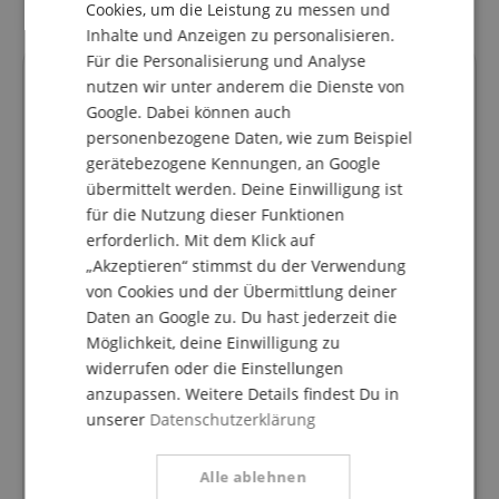
Cookies, um die Leistung zu messen und
Inhalte und Anzeigen zu personalisieren.
SPANISH
Für die Personalisierung und Analyse
Kundenbewertungen
nutzen wir unter anderem die Dienste von
Google. Dabei können auch
personenbezogene Daten, wie zum Beispiel
gerätebezogene Kennungen, an Google
4.0
übermittelt werden. Deine Einwilligung ist
5.0
/
für die Nutzung dieser Funktionen
erforderlich. Mit dem Klick auf
Basierend auf 2 Bewertungen
„Akzeptieren“ stimmst du der Verwendung
5 Sterne
1
von Cookies und der Übermittlung deiner
4 Sterne
0
Daten an Google zu. Du hast jederzeit die
3 Sterne
1
Möglichkeit, deine Einwilligung zu
2 Sterne
0
widerrufen oder die Einstellungen
1 Stern
0
anzupassen. Weitere Details findest Du in
unserer
Datenschutzerklärung
Eine Überprüfung der Bewertungen hat wie folgt
stattgefunden: Nur Kunden, die in unserem
Onlineshop angemeldet sind und das Produkt
Alle ablehnen
tatsächlich bei uns erworben haben, können im