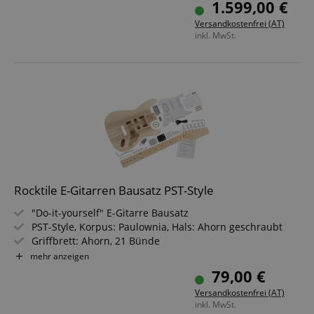
1.599,00 €
(HSS)
Versandkostenfrei (AT)
Farbe & Finish: Satin Shell Pink, Satin
inkl. MwSt.
Inklusive Gigbag
Rocktile E-Gitarren Bausatz PST-Style
"Do-it-yourself" E-Gitarre Bausatz
PST-Style, Korpus: Paulownia, Hals: Ahorn geschraubt
Griffbrett: Ahorn, 21 Bünde
Tonabnehmer: 2x Single Coil, 1x Humbucker
mehr anzeigen
Inklusive aller notwendigen Teile
79,00 €
Ein gewisses Maß an handwerklichem Geschick und
Versandkostenfrei (AT)
elektrotechnischem Grundwissen wird vorausgesetzt
inkl. MwSt.