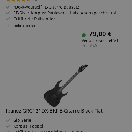
"Do-it-yourself" E-Gitarre Bausatz
ST-Style, Korpus: Paulownia, Hals: Ahorn geschraubt
Griffbrett: Palisander
Tonabnehmer: 3x Single Coil
mehr anzeigen
Inklusive aller notwendigen Teile
79,00 €
Ein gewisses Maß an handwerklichem Geschick und
Versandkostenfrei (AT)
elektrotechnischem Grundwissen wird vorausgesetzt
inkl. MwSt.
Ibanez GRG121DX-BKF E-Gitarre Black Flat
Gio-Serie
Korpus: Pappel
Griffbrett/Hals: Purpleheart / Ahorn