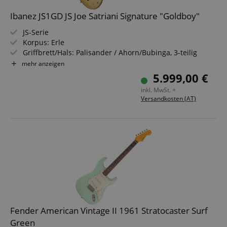
Ibanez JS1GD JS Joe Satriani Signature "Goldboy"
JS-Serie
Korpus: Erle
Griffbrett/Hals: Palisander / Ahorn/Bubinga, 3-teilig
Tonabnehmer: 1x Sustainiac Driver, 1x DiMarzio
mehr anzeigen
Satchur8 (HS)
5.999,00 €
Farbe & Finish: Goldboy, Gloss
inkl. MwSt. +
Inklusive Hartschalenkoffer und Multi Tool
Versandkosten (AT)
Fender American Vintage II 1961 Stratocaster Surf
Green