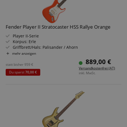
Fender Player II Stratocaster HSS Rallye Orange
Player II-Serie
Korpus: Erle
Griffbrett/Hals: Palisander / Ahorn
Tonabnehmer: 1x Player Series Alnico 2 Humbucker, 2x
mehr anzeigen
Player Series Alnico 5 Strat Single-Coil (HSS)
889,00 €
Farbe & Finish: Rallye Orange, Gloss
statt bisher
959
€
Versandkostenfrei (AT)
Du sparst
70,00 €
inkl. MwSt.