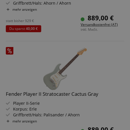
Griffbrett/Hals: Ahorn / Ahorn
Tonabnehmer: 3x Player Series Alnico 5 Strat Single-Coil
mehr anzeigen
(SSS)
889,00 €
Farbe & Finish: Rallye Orange, Gloss Polyester
statt bisher
929
€
Versandkostenfrei (AT)
Inklusive
Du sparst
40,00 €
inkl. MwSt.
Fender Player II Stratocaster Cactus Gray
Player II-Serie
Korpus: Erle
Griffbrett/Hals: Palisander / Ahorn
Tonabnehmer: 3x Player Series Alnico 5 Strat Single-Coil
mehr anzeigen
(SSS)
889,00 €