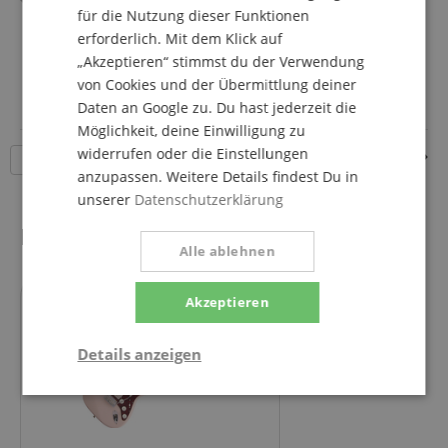
für die Nutzung dieser Funktionen
Tonabnehmer: 3x Single Coil (SSS)
mehr anzeigen
erforderlich. Mit dem Klick auf
Farbe & Finish: Sunburst, Gloss
89,90 €
Perfektes Einsteiger-Instrument
„Akzeptieren“ stimmst du der Verwendung
Versandkostenfrei (AT)
von Cookies und der Übermittlung deiner
inkl. MwSt.
Daten an Google zu. Du hast jederzeit die
Möglichkeit, deine Einwilligung zu
widerrufen oder die Einstellungen
Seite
1
von
23
18 Artikel pro Seite
anzupassen. Weitere Details findest Du in
unserer
Datenschutzerklärung
Neuheiten
Alle ablehnen
Akzeptieren
Details anzeigen
Statistik
Marketing
Funktional