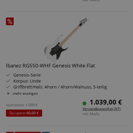
Ibanez RG550-WHF Genesis White Flat
Genesis-Serie
Korpus: Linde
Griffbrett/Hals: Ahorn / Ahorn/Walnuss, 5-teilig
Tonabnehmer: 2x Ibanez V7/V8 Humbucker, 1x Ibanez S1
mehr anzeigen
Single Coil (HSH)
1.039,00 €
Farbe & Finish: White Flat, Gloss Polyurethan
statt bisher
1.099
€
Versandkostenfrei (AT)
Inklusive
Du sparst
60,00 €
inkl. MwSt.