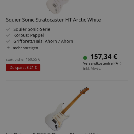
Squier Sonic Stratocaster HT Arctic White
Squier Sonic-Serie
Korpus: Pappel
Griffbrett/Hals: Ahorn / Ahorn
Tonabnehmer: 3x Ceramic Single-Coil (SSS)
mehr anzeigen
Farbe & Finish: Arctic White, Gloss
157,34 €
statt bisher
160,55
€
Versandkostenfrei (AT)
Du sparst
3,21 €
inkl. MwSt.