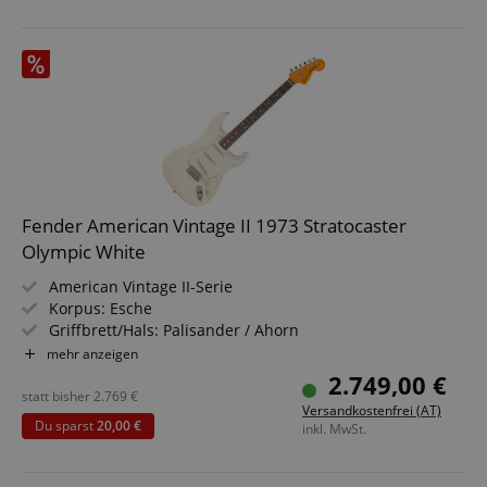
Fender American Vintage II 1973 Stratocaster
Olympic White
American Vintage II-Serie
Korpus: Esche
Griffbrett/Hals: Palisander / Ahorn
Tonabnehmer: 3x Pure Vintage '73 Single-Coil Strat (SSS)
mehr anzeigen
Farbe & Finish: Olympic White, Gloss Nitrocellulose
2.749,00 €
Inklusive Vintage-Style Black Koffer mit orangefarbenem
statt bisher
2.769
€
Versandkostenfrei (AT)
Innenfutter
Du sparst
20,00 €
inkl. MwSt.