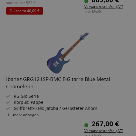
Farbe & Finish: Cactus Gray, Gloss
statt bisher
929
€
Versandkostenfrei (AT)
Du sparst
40,00 €
inkl. MwSt.
Ibanez GRG121SP-BMC E-Gitarre Blue Metal
Chameleon
RG Gio Serie
Korpus: Pappel
Griffbrett/Hals: Jatoba / Gerösteter Ahorn
Tonabnehmer: 2x Classic Elite Humbucker (HH)
mehr anzeigen
Farbe & Finish: Blue Metal Chameleon, Gloss
267,00 €
Versandkostenfrei (AT)
inkl. MwSt.