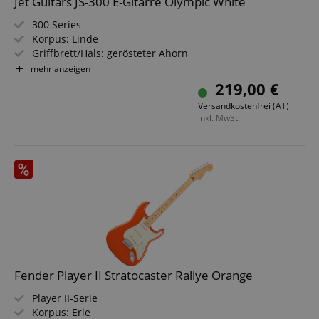
Jet Guitars JS-300 E-Gitarre Olympic White
300 Series
Korpus: Linde
Griffbrett/Hals: gerösteter Ahorn
Tonabnehmer: 3x S Ceramic (SSS)
mehr anzeigen
Farbe & Finish: Olympic White, Gloss
219,00 €
Versandkostenfrei (AT)
inkl. MwSt.
Fender Player II Stratocaster Rallye Orange
Player II-Serie
Korpus: Erle