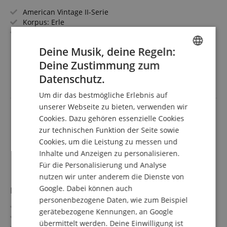
American Vintage II-Serie
Korpus: Erle
Griffbrett/Hals: Palisander / Ahorn
Tonabnehmer: 3x Pure Vintage '61 Single-Coil Strat (SSS)
mehr anzeigen
Deine Musik, deine Regeln:
Farbe & Finish: Surf Green, Gloss Nitrocellulose
2.639,00 €
Inklusive Vintage-Style Brown Koffer mit
Deine Zustimmung zum
ENGLISH
Versandkostenfrei (AT)
orangefarbenem Innenfutter
Datenschutz.
inkl. MwSt.
GERMAN
Um dir das bestmögliche Erlebnis auf
DUTCH
unserer Webseite zu bieten, verwenden wir
Cookies. Dazu gehören essenzielle Cookies
FRENCH
zur technischen Funktion der Seite sowie
ITALIAN
Cookies, um die Leistung zu messen und
Inhalte und Anzeigen zu personalisieren.
SPANISH
Für die Personalisierung und Analyse
nutzen wir unter anderem die Dienste von
Google. Dabei können auch
Rocktile Sphere Classic E-Gitarre Sunburst
personenbezogene Daten, wie zum Beispiel
Rocktile Classic-Serie
gerätebezogene Kennungen, an Google
Korpus: Mahagoni
übermittelt werden. Deine Einwilligung ist
Griffbrett/Hals: Engineering Wood / Ahorn