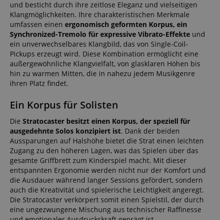
und besticht durch ihre zeitlose Eleganz und vielseitigen
Klangmöglichkeiten. Ihre charakteristischen Merkmale
umfassen einen
ergonomisch geformten Korpus, ein
Synchronized-Tremolo für expressive Vibrato-Effekte
und
ein unverwechselbares Klangbild, das von Single-Coil-
Pickups erzeugt wird. Diese Kombination ermöglicht eine
außergewöhnliche Klangvielfalt, von glasklaren Höhen bis
hin zu warmen Mitten, die in nahezu jedem Musikgenre
ihren Platz findet.
Ein Korpus für Solisten
Die
Stratocaster besitzt einen Korpus, der speziell für
ausgedehnte Solos konzipiert ist
. Dank der beiden
Aussparungen auf Halshöhe bietet die Strat einen leichten
Zugang zu den höheren Lagen, was das Spielen über das
gesamte Griffbrett zum Kinderspiel macht. Mit dieser
entspannten Ergonomie werden nicht nur der Komfort und
die Ausdauer während langer Sessions gefördert, sondern
auch die Kreativität und spielerische Leichtigkeit angeregt.
Die Stratocaster verkörpert somit einen Spielstil, der durch
eine ungezwungene Mischung aus technischer Raffinesse
und emotionaler Ausdruckskraft geprägt ist.