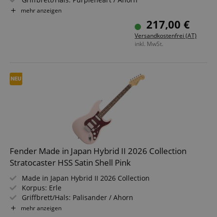
Tonabnehmer: 2x IBZ-6 Humbucker (HH)
mehr anzeigen
Farbe & Finish: Black Flat, Satin
217,00 €
Versandkostenfrei (AT)
inkl. MwSt.
Fender Made in Japan Hybrid II 2026 Collection
Stratocaster HSS Satin Shell Pink
Made in Japan Hybrid II 2026 Collection
Korpus: Erle
Griffbrett/Hals: Palisander / Ahorn
Tonabnehmer: 1x Hybrid II Custom Voiced Humbucker
mehr anzeigen
und 2x Hybrid II Custom Voiced Single Coil Stratocaster