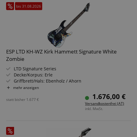
bis 31.08.2026
ESP LTD KH-WZ Kirk Hammett Signature White
Zombie
LTD Signature Series
Decke/Korpus: Erle
Griffbrett/Hals: Ebenholz / Ahorn
Tonabnehmer: 2x EMG Bone Breaker (HH, aktive
mehr anzeigen
Elektronik)
1.676,00 €
Farbe & Finish: Black w/ Graphic
statt bisher
1.677
€
Versandkostenfrei (AT)
Inklusive Tombstone Case
inkl. MwSt.