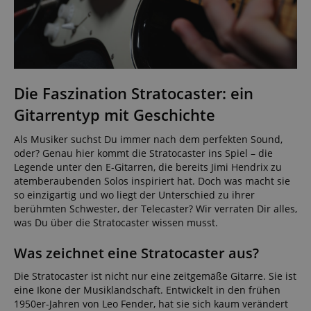
user (what
answers were
clicked, on
which page
he was the
last time,
etc.).
Google-
Datenschutzerklärung
Die Faszination Stratocaster: ein
Gitarrentyp mit Geschichte
Als Musiker suchst Du immer nach dem perfekten Sound,
oder? Genau hier kommt die Stratocaster ins Spiel – die
Legende unter den E-Gitarren, die bereits Jimi Hendrix zu
atemberaubenden Solos inspiriert hat. Doch was macht sie
so einzigartig und wo liegt der Unterschied zu ihrer
berühmten Schwester, der Telecaster? Wir verraten Dir alles,
was Du über die Stratocaster wissen musst.
Was zeichnet eine Stratocaster aus?
Die Stratocaster ist nicht nur eine zeitgemäße Gitarre. Sie ist
eine Ikone der Musiklandschaft. Entwickelt in den frühen
1950er-Jahren von Leo Fender, hat sie sich kaum verändert