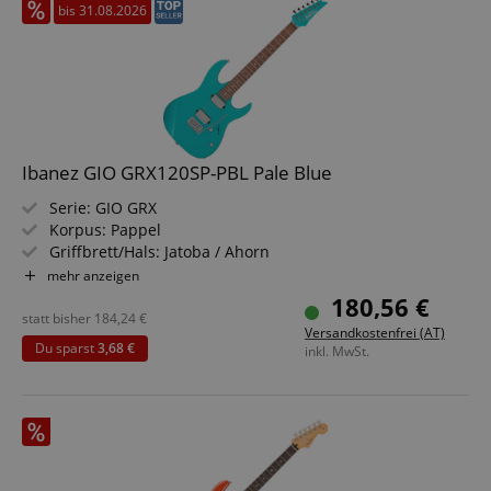
bis 31.08.2026
Ibanez GIO GRX120SP-PBL Pale Blue
Serie: GIO GRX
Korpus: Pappel
Griffbrett/Hals: Jatoba / Ahorn
Tonabnehmer: 2 x Classic Elite (H)
mehr anzeigen
Farbe & Finish: Pale Blue, Gloss Polyurethane
180,56 €
Inklusive Tremolohebel, Innensechskantschlüssel
statt bisher
184,24
€
Versandkostenfrei (AT)
Du sparst
3,68 €
inkl. MwSt.