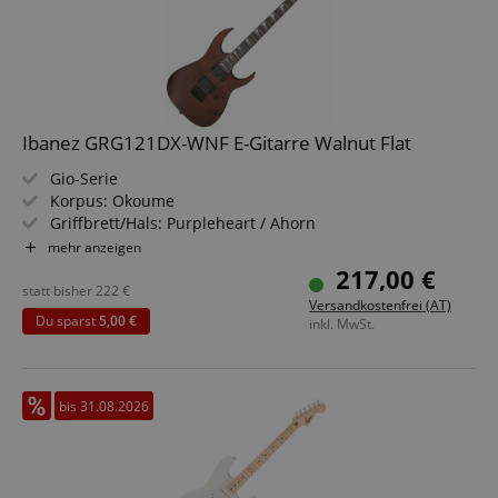
Ibanez GRG121DX-WNF E-Gitarre Walnut Flat
Gio-Serie
Korpus: Okoume
Griffbrett/Hals: Purpleheart / Ahorn
Tonabnehmer: 2x IBZ-6 Humbucker (HH)
mehr anzeigen
Farbe & Finish: Walnut Flat, Satin
217,00 €
statt bisher
222
€
Versandkostenfrei (AT)
Du sparst
5,00 €
inkl. MwSt.
bis 31.08.2026