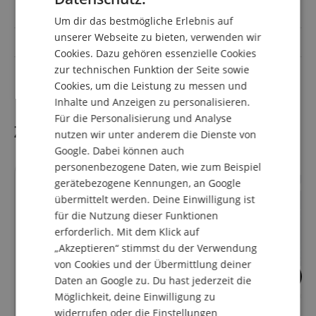
GERMAN
Set inkl
Blätter
Um dir das bestmögliche Erlebnis auf
DUTCH
unserer Webseite zu bieten, verwenden wir
auch für Kinder
Ja
Cookies. Dazu gehören essenzielle Cookies
FRENCH
zur technischen Funktion der Seite sowie
Farbe
Messing
ITALIAN
Cookies, um die Leistung zu messen und
Inhalte und Anzeigen zu personalisieren.
SPANISH
Für die Personalisierung und Analyse
Zubehör
nutzen wir unter anderem die Dienste von
Google. Dabei können auch
personenbezogene Daten, wie zum Beispiel
gerätebezogene Kennungen, an Google
übermittelt werden. Deine Einwilligung ist
für die Nutzung dieser Funktionen
erforderlich. Mit dem Klick auf
„Akzeptieren“ stimmst du der Verwendung
von Cookies und der Übermittlung deiner
3
Daten an Google zu. Du hast jederzeit die
K&M Saxophonständer 14300
aS Daumenschone
Möglichkeit, deine Einwilligung zu
Saxophon
widerrufen oder die Einstellungen