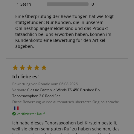
Cookies. Diese Cookies können nicht verwendet
1 Stern
0
werden, um einen bestimmten Besucher direkt zu
identifizieren.
Eine Überprüfung der Bewertungen hat wie folgt
stattgefunden: Nur Kunden, die in unserem
Onlineshop angemeldet sind und das Produkt
tatsächlich bei uns erworben haben, können im
Kundenkonto eine Bewertung für den Artikel
abgeben.
Anbieter /
Cookie
Laufzeit
Beschreibung
Domain
zoovu-
www.kirstein.at
1
Enables
vid-
Stunde
remembering
91347
59
the state of
Ich liebe es!
Minuten
zoovu
assistant for
Bewertung von
Ronald
vom 06.08.2026
a given end
Variante
Classic Cantabile Winds TS-450 Brushed Bb
user (what
answers were
Tenorsaxophon 2.0 Reed Set
clicked, on
Diese Bewertung wurde automatisch übersetzt. Originalsprache
which page
he was the
last time,
verifizierter Kauf
etc.).
Google-
Datenschutzerklärung
Ich habe dieses Tenorsaxophon bei Kirstein bestellt,
weil sie einen sehr guten Ruf zu haben scheinen, das