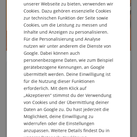
DUTCH
unserer Webseite zu bieten, verwenden wir
Cookies. Dazu gehören essenzielle Cookies
FRENCH
zur technischen Funktion der Seite sowie
ITALIAN
Cookies, um die Leistung zu messen und
Inhalte und Anzeigen zu personalisieren.
SPANISH
Für die Personalisierung und Analyse
nutzen wir unter anderem die Dienste von
Google. Dabei können auch
personenbezogene Daten, wie zum Beispiel
gerätebezogene Kennungen, an Google
Deine Ansprechpartner
übermittelt werden. Deine Einwilligung ist
Unsere Spezialisten beraten Dich gerne.
für die Nutzung dieser Funktionen
erforderlich. Mit dem Klick auf
drums@kirstein.de
„Akzeptieren“ stimmst du der Verwendung
von Cookies und der Übermittlung deiner
+49-8861-909494-3
Daten an Google zu. Du hast jederzeit die
Montag
09:30 - 18:00
Möglichkeit, deine Einwilligung zu
widerrufen oder die Einstellungen
Dienstag
09:30 - 18:00
anzupassen. Weitere Details findest Du in
Mittwoch
09:30 - 18:00