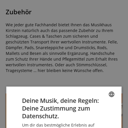
Zubehör
Wie jeder gute Fachhandel bietet Ihnen das Musikhaus
Kirstein natürlich auch das passende Zubehör zu Ihrem
Schlagzeug. Cases & Taschen zum sicheren und
geschützten Transport Ihrer wertvollen Instrumente. Felle,
Dämpfer, Pads, Snareteppiche und Drumsticks, Rods,
Mallets und Besen als sinnvolle Ergänzung. Handschuhe
zum Schutz Ihrer Hände und Pflegemittel zum Erhalt Ihres
wertvollen Instrumentes. Oder auch Stimmschlüssel,
Tragesysteme … hier bleiben keine Wünsche offen.
Deine Musik, deine Regeln:
Deine Zustimmung zum
ENGLISH
Datenschutz.
GERMAN
Um dir das bestmögliche Erlebnis auf