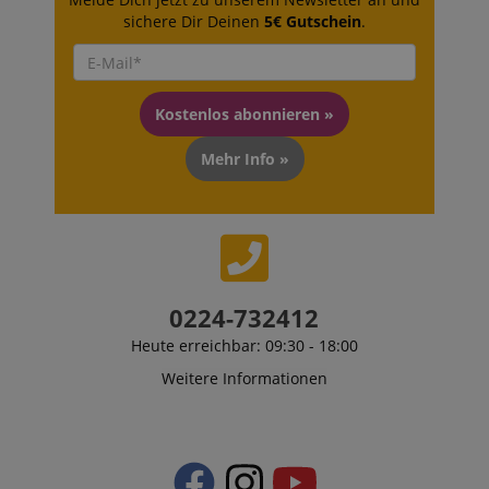
sichere Dir Deinen
5€ Gutschein
.
Kostenlos abonnieren »
Anbieter /
Cookie
Laufzeit
Beschreibung
Mehr Info »
Domain
zoovu-
www.kirstein.at
1
Enables
vid-
Stunde
remembering
91347
59
the state of
Minuten
zoovu
assistant for
a given end
user (what
answers were
0224-732412
clicked, on
which page
Heute erreichbar: 09:30 - 18:00
he was the
last time,
Weitere Informationen
etc.).
Google-
Datenschutzerklärung