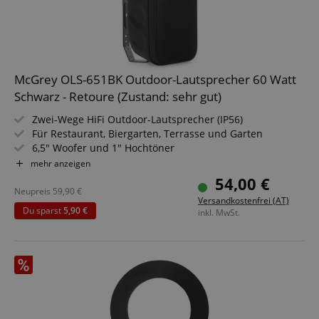
McGrey OLS-651BK Outdoor-Lautsprecher 60 Watt
Schwarz - Retoure (Zustand: sehr gut)
Zwei-Wege HiFi Outdoor-Lautsprecher (IP56)
Für Restaurant, Biergarten, Terrasse und Garten
6,5" Woofer und 1" Hochtöner
Belastbarkeit: 60 Watt @ 8 Ohm
mehr anzeigen
Für 70/100V-Betrieb geeignet
54,00 €
Frequenzbereich: 75 Hz - 20 kHz
Neupreis
59,90
€
Versandkostenfrei (AT)
Du sparst
5,90 €
inkl. MwSt.