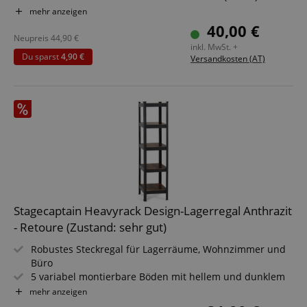
Durchmesser Ziffernblatt: 25 cm
mehr anzeigen
Gewicht: 1,8 kg
40,00 €
Quarzlaufwerk sorgt für leisen Betrieb
Neupreis
44,90
€
inkl. MwSt. +
Mit Wandhalterung
Du sparst
4,90 €
Versandkosten (AT)
Stagecaptain Heavyrack Design-Lagerregal Anthrazit
- Retoure (Zustand: sehr gut)
Robustes Steckregal für Lagerräume, Wohnzimmer und
Büro
5 variabel montierbare Böden mit hellem und dunklem
Holz-Dekor
mehr anzeigen
Tragkraft pro Boden max. 80 kg, Tragkraft gesamt 400 kg