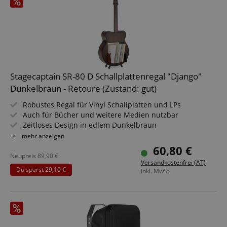
Stagecaptain SR-80 D Schallplattenregal "Django"
Dunkelbraun - Retoure (Zustand: gut)
Robustes Regal für Vinyl Schallplatten und LPs
Auch für Bücher und weitere Medien nutzbar
Zeitloses Design in edlem Dunkelbraun
Stabile Holzkonstruktion für dauerhafte Nutzung
mehr anzeigen
Ideal für Wohnzimmer Studio Büro oder Hobbyraum
60,80 €
Übersichtliche Ordnung und schneller Zugriff
Neupreis
89,90
€
Versandkostenfrei (AT)
Du sparst
29,10 €
inkl. MwSt.