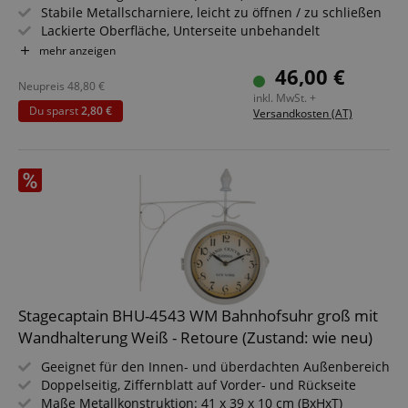
Stabile Metallscharniere, leicht zu öffnen / zu schließen
Lackierte Oberfläche, Unterseite unbehandelt
Einfach zusammenklappbar, daher einfach zu verstauen
mehr anzeigen
und transportieren
46,00 €
Dunkelgrün lackierte Stahlgestelle
Neupreis
48,80
€
inkl. MwSt. +
Sitzfläche aus Holz
Du sparst
2,80 €
Versandkosten (AT)
Stagecaptain BHU-4543 WM Bahnhofsuhr groß mit
Wandhalterung Weiß - Retoure (Zustand: wie neu)
Geeignet für den Innen- und überdachten Außenbereich
Doppelseitig, Ziffernblatt auf Vorder- und Rückseite
Maße Metallkonstruktion: 41 x 39 x 10 cm (BxHxT)