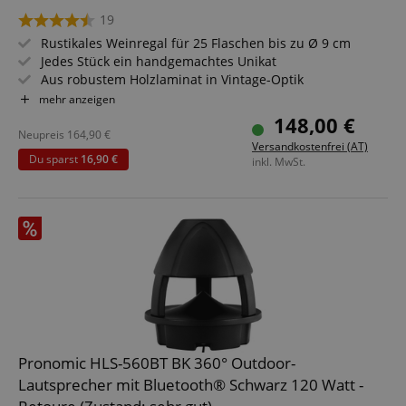
19
Rustikales Weinregal für 25 Flaschen bis zu Ø 9 cm
Jedes Stück ein handgemachtes Unikat
Aus robustem Holzlaminat in Vintage-Optik
Im ausgefallenen "Cello" Design
mehr anzeigen
Wunderschön in Küche, Wohn- & Esszimmer, Bars,
148,00 €
Restaurants & Verkaufsräumen
Neupreis
164,90
€
Versandkostenfrei (AT)
Ein perfektes Geschenk für Weinliebhaber & Bierfans
Du sparst
16,90 €
inkl. MwSt.
Pronomic HLS-560BT BK 360° Outdoor-
Lautsprecher mit Bluetooth® Schwarz 120 Watt -