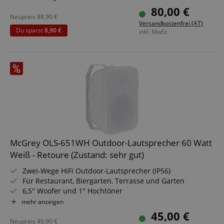
Sitzhöhe: 63 cm, schwarze Fußstütze auf 24 cm Höhe
80,00 €
Vier stabile Beine aus Holz
Neupreis
88,90
€
Versandkostenfrei (AT)
Parkettschoner aus Filz an der Unterseite
Du sparst
8,90 €
inkl. MwSt.
McGrey OLS-651WH Outdoor-Lautsprecher 60 Watt
Weiß - Retoure (Zustand: sehr gut)
Zwei-Wege HiFi Outdoor-Lautsprecher (IP56)
Für Restaurant, Biergarten, Terrasse und Garten
6,5" Woofer und 1" Hochtöner
Belastbarkeit: 60 Watt @ 8 Ohm
mehr anzeigen
Für 70/100V-Betrieb geeignet
45,00 €
Frequenzbereich: 75 Hz - 20 kHz
Neupreis
49,90
€