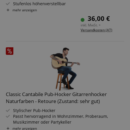
Stufenlos höhenverstellbar
Set bestehend aus Ständer und Dartboard-Halter
mehr anzeigen
Mit praktischer Tasche für einfachen Transport
36,00 €
Farbe: Schwarz
inkl. MwSt. +
Versandkosten (AT)
Anbieter /
Cookie
Laufzeit
Beschreibung
Domain
zoovu-
www.kirstein.at
1
Enables
vid-
Stunde
remembering
91347
59
the state of
Minuten
zoovu
assistant for
a given end
user (what
answers were
clicked, on
which page
he was the
last time,
Classic Cantabile Pub-Hocker Gitarrenhocker
etc.).
Google-
Naturfarben - Retoure (Zustand: sehr gut)
Datenschutzerklärung
Stylischer Pub-Hocker
Passt hervorragend in Wohnzimmer, Proberaum,
Musikzimmer oder Partykeller
Runde, drehbare Sitzfläche aus schwarzem Kunstleder
mehr anzeigen