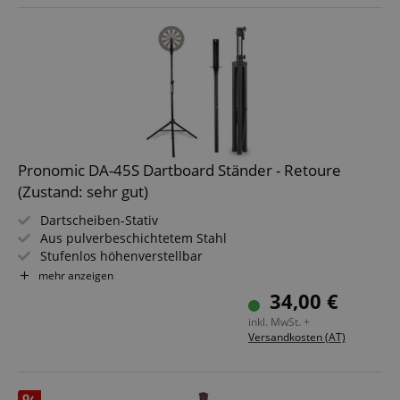
Pronomic DA-45S Dartboard Ständer - Retoure
(Zustand: sehr gut)
Dartscheiben-Stativ
Aus pulverbeschichtetem Stahl
Stufenlos höhenverstellbar
Set bestehend aus Ständer und Dartboard-Halter
mehr anzeigen
Farbe: schwarz
34,00 €
inkl. MwSt. +
Versandkosten (AT)