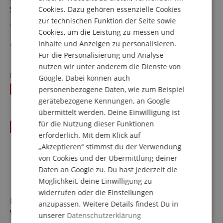
Showroom Modell (Zustand: wie neu, in OVP)
Cookies. Dazu gehören essenzielle Cookies
FRENCH
zur technischen Funktion der Seite sowie
WLAN-Stehlampe (RGB+CCT), App-, Alexa- & Google
ITALIAN
Cookies, um die Leistung zu messen und
Home-ready
Inhalte und Anzeigen zu personalisieren.
SPANISH
Einbindung in ein 2,4-GHz-Netzwerk (Betrieb ohne
Für die Personalisierung und Analyse
Bridge/Hub)
mehr anzeigen
Schneller, werkzeugloser Aufbau
nutzen wir unter anderem die Dienste von
66,00 €
84 x LED SMD 5050 3in1 TCL RGB & 84 x LED SMD 2835
Neupreis
69
€
Google. Dabei können auch
Versandkostenfrei (AT)
(WW)
personenbezogene Daten, wie zum Beispiel
Du sparst
3,00 €
inkl. MwSt.
Spektakuläre Lichteffekte dank RGBWIC-Technologie
gerätebezogene Kennungen, an Google
Inkl. Ständer & Fernbedienung
übermittelt werden. Deine Einwilligung ist
für die Nutzung dieser Funktionen
erforderlich. Mit dem Klick auf
„Akzeptieren“ stimmst du der Verwendung
von Cookies und der Übermittlung deiner
Daten an Google zu. Du hast jederzeit die
Möglichkeit, deine Einwilligung zu
widerrufen oder die Einstellungen
McGrey One Control WH MKIII Lautsprecher Paar
anzupassen. Weitere Details findest Du in
Weiß - Retoure (Zustand: sehr gut)
unserer
Datenschutzerklärung