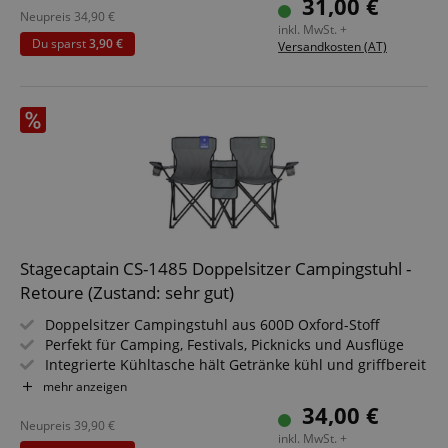
31,00 €
(gleichmäßige Lastverteilung vorausgesetzt)
Neupreis
34,90
€
inkl. MwSt. +
Pulverbeschichtete Metallkonstruktion in Anthrazit
Du sparst
3,90 €
Versandkosten (AT)
Kleine Standfläche von nur 37 x 37 cm
Stagecaptain CS-1485 Doppelsitzer Campingstuhl -
Retoure (Zustand: sehr gut)
Doppelsitzer Campingstuhl aus 600D Oxford-Stoff
Perfekt für Camping, Festivals, Picknicks und Ausflüge
Integrierte Kühltasche hält Getränke kühl und griffbereit
Faltbar und leicht zu transportieren
mehr anzeigen
Praktische Getränkehalter für extra Komfort
34,00 €
Inklusive Tragetasche für einfachen Transport
Neupreis
39,90
€
inkl. MwSt. +