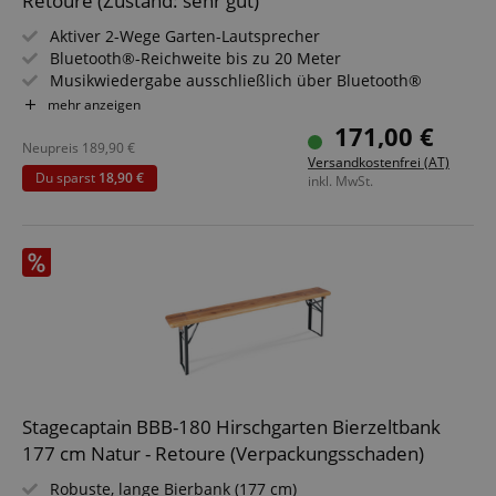
Retoure (Zustand: sehr gut)
Aktiver 2-Wege Garten-Lautsprecher
Bluetooth®-Reichweite bis zu 20 Meter
Musikwiedergabe ausschließlich über Bluetooth®
möglich
mehr anzeigen
Ideal für Garten, Restaurant, Spielplatz, Freizeitpark, etc.
171,00 €
360° Schallverteilung
Neupreis
189,90
€
Versandkostenfrei (AT)
Verstärkerleistung: 30/60/120 Watt
Du sparst
18,90 €
inkl. MwSt.
(RMS/Musikleistung/Peak)
Wasser- und UV-resistent (IP56)
Stagecaptain BBB-180 Hirschgarten Bierzeltbank
177 cm Natur - Retoure (Verpackungsschaden)
Robuste, lange Bierbank (177 cm)