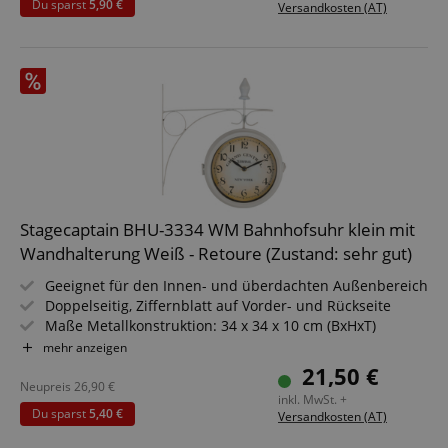
Du sparst
5,90 €
Versandkosten (AT)
Stagecaptain BHU-3334 WM Bahnhofsuhr klein mit
Wandhalterung Weiß - Retoure (Zustand: sehr gut)
Geeignet für den Innen- und überdachten Außenbereich
Doppelseitig, Ziffernblatt auf Vorder- und Rückseite
Maße Metallkonstruktion: 34 x 34 x 10 cm (BxHxT)
Durchmesser Ziffernblatt: 20 cm
mehr anzeigen
Gewicht: ca. 1 kg
21,50 €
Quarzlaufwerk sorgt für leisen Betrieb
Neupreis
26,90
€
inkl. MwSt. +
Mit Wandhalterung
Du sparst
5,40 €
Versandkosten (AT)