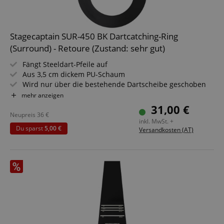
Stagecaptain SUR-450 BK Dartcatching-Ring
(Surround) - Retoure (Zustand: sehr gut)
Fängt Steeldart-Pfeile auf
Aus 3,5 cm dickem PU-Schaum
Wird nur über die bestehende Dartscheibe geschoben
Schützt Wand, Fußboden und Pfeilspitzen
mehr anzeigen
Innendurchmesser: 44 cm
31,00 €
Außendurchmesser: 67,5 cm
Neupreis
36
€
inkl. MwSt. +
Du sparst
5,00 €
Versandkosten (AT)