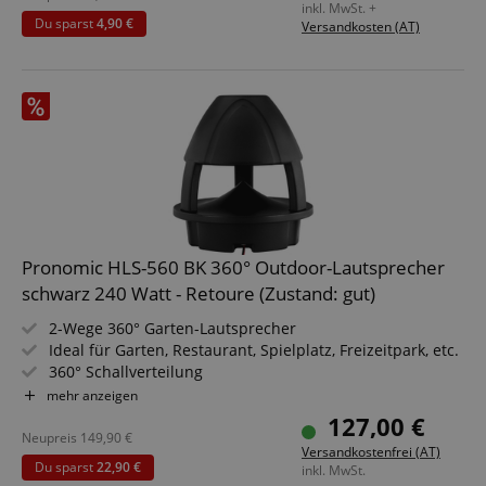
inkl. MwSt. +
Du sparst
4,90 €
Versandkosten (AT)
Pronomic HLS-560 BK 360° Outdoor-Lautsprecher
schwarz 240 Watt - Retoure (Zustand: gut)
2-Wege 360° Garten-Lautsprecher
Ideal für Garten, Restaurant, Spielplatz, Freizeitpark, etc.
360° Schallverteilung
Belastbarkeit: 60/120/240 Watt (RMS/Musikleistung/Peak
mehr anzeigen
@ 8 Ohm)
127,00 €
Wasser- und UV-resistent (IP56)
Neupreis
149,90
€
Versandkostenfrei (AT)
70/100V-Option
Du sparst
22,90 €
inkl. MwSt.