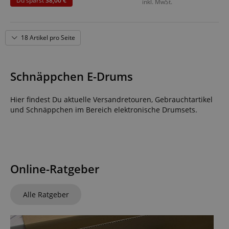
Du sparst
38,00 €
inkl. MwSt.
Snare-Pad, drei Tom-Pads und drei Becken-Pads (Hi-Hat,
Crash, Ride) mit Anschlagsdynamik
Kick-Trigger- und Hi-Hat-Controller-Pedale mit
geräuschreduzierendem Design
18 Artikel pro Seite
Schnäppchen E-Drums
Hier findest Du aktuelle Versandretouren, Gebrauchtartikel
und Schnäppchen im Bereich elektronische Drumsets.
Online-Ratgeber
Alle Ratgeber