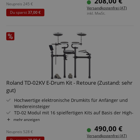
208,00 €
Handperkussionsmodus
Neupreis
245
€
Versandkostenfrei (AT)
Mit MIDI, AUX und Batteriebtrieb möglich
Du sparst
37,00 €
inkl. MwSt.
Roland TD-02KV E-Drum Kit - Retoure (Zustand: sehr
gut)
Hochwertige elektronische Drumkits für Anfänger und
Wiedereinsteiger
TD-02 Modul mit 16 spielfertigen Kits auf Basis der High-
End V-Drums
mehr anzeigen
Integrierte Coach-Funktionen für das begleitende Üben
490,00 €
Integriertes Metronom mit eigener Steuerung auf der
Neupreis
528
€
Versandkostenfrei (AT)
Bedienoberfläche