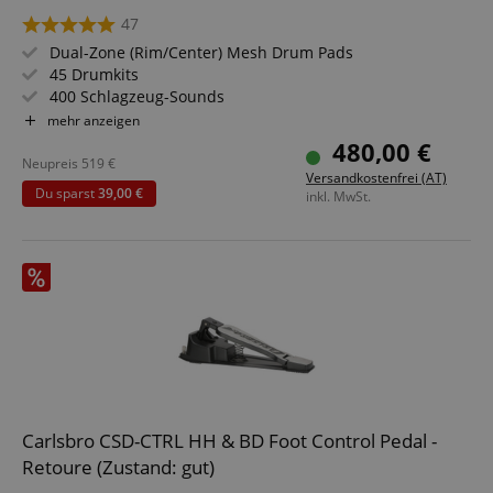
47
Dual-Zone (Rim/Center) Mesh Drum Pads
45 Drumkits
400 Schlagzeug-Sounds
Lernmodus
mehr anzeigen
Hintergrundbeleuchtetes Segment-LCD
480,00 €
Kopfhörer-Ausgang, USB, MIDI IN, MIDI OUT
Neupreis
519
€
Versandkostenfrei (AT)
Du sparst
39,00 €
inkl. MwSt.
Carlsbro CSD-CTRL HH & BD Foot Control Pedal -
Retoure (Zustand: gut)