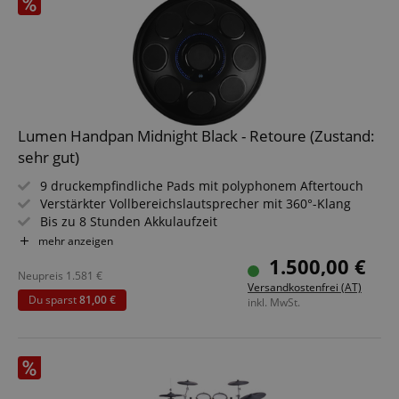
Lumen Handpan Midnight Black - Retoure (Zustand:
sehr gut)
9 druckempfindliche Pads mit polyphonem Aftertouch
Verstärkter Vollbereichslautsprecher mit 360°-Klang
Bis zu 8 Stunden Akkulaufzeit
5 professionell aufgenommene Instrumenten-Sample-
mehr anzeigen
Packs
1.500,00 €
MIDI Out, USB-MIDI In/Out und Stereo Line Output
Neupreis
1.581
€
Versandkostenfrei (AT)
Inklusive Rucksack-Tasche, Netzkabel, MIDI USB-Kabel,
Du sparst
81,00 €
inkl. MwSt.
Ständer