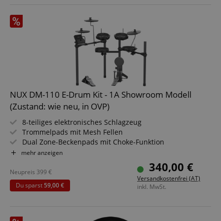
NUX DM-110 E-Drum Kit - 1A Showroom Modell
(Zustand: wie neu, in OVP)
8-teiliges elektronisches Schlagzeug
Trommelpads mit Mesh Fellen
Dual Zone-Beckenpads mit Choke-Funktion
Modul via App steuerbar
mehr anzeigen
340,00 €
Neupreis
399
€
Versandkostenfrei (AT)
Du sparst
59,00 €
inkl. MwSt.