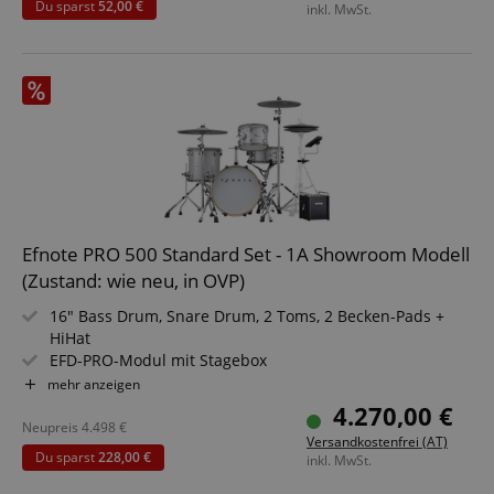
Du sparst
52,00 €
inkl. MwSt.
Efnote PRO 500 Standard Set - 1A Showroom Modell
(Zustand: wie neu, in OVP)
16" Bass Drum, Snare Drum, 2 Toms, 2 Becken-Pads +
HiHat
EFD-PRO-Modul mit Stagebox
Doppellagige Mesh Heads auf allen Trommeln
mehr anzeigen
360°-spielbare Beckenpads
4.270,00 €
Erweiterbar auf bis zu 7 Trommeln und 8 Becken
Neupreis
4.498
€
Versandkostenfrei (AT)
Farbe: White Sparkle
Du sparst
228,00 €
inkl. MwSt.