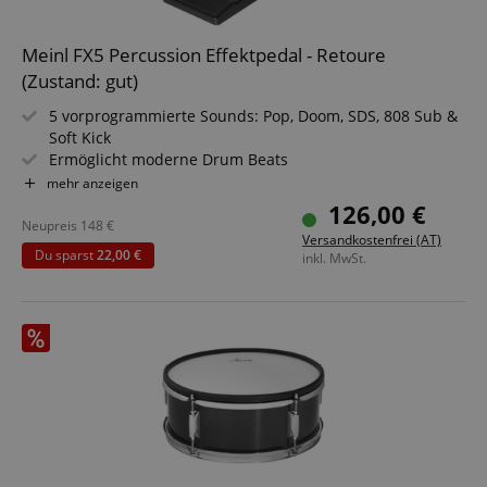
Meinl FX5 Percussion Effektpedal - Retoure
(Zustand: gut)
5 vorprogrammierte Sounds: Pop, Doom, SDS, 808 Sub &
Soft Kick
Ermöglicht moderne Drum Beats
Touch Sensitives Pedal
mehr anzeigen
Inklusive USB-C Ladekabel
126,00 €
Neupreis
148
€
Versandkostenfrei (AT)
Du sparst
22,00 €
inkl. MwSt.