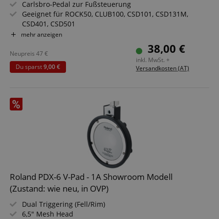
Carlsbro-Pedal zur Fußsteuerung
Geeignet für ROCK50, CLUB100, CSD101, CSD131M,
CSD401, CSD501
Farbe: Schwarz / Chrome
mehr anzeigen
38,00 €
Neupreis
47
€
inkl. MwSt. +
Du sparst
9,00 €
Versandkosten (AT)
Roland PDX-6 V-Pad - 1A Showroom Modell
(Zustand: wie neu, in OVP)
Dual Triggering (Fell/Rim)
6,5" Mesh Head