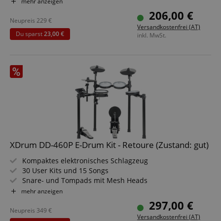
4" Kickpad mit echter Fußmaschine statt einfachem
mehr anzeigen
Controller
206,00 €
Erweiterbar durch zusätzlichen Beckenpad-Eingang
Neupreis
229
€
Versandkostenfrei (AT)
Realistische Mesh-Heads für präzise Dynamiksteuerung
Du sparst
23,00 €
inkl. MwSt.
Umfangreiches Soundmodul mit vielseitigen Presets und
Effekten
XDrum DD-460P E-Drum Kit - Retoure (Zustand: gut)
Kompaktes elektronisches Schlagzeug
30 User Kits und 15 Songs
Snare- und Tompads mit Mesh Heads
2-Zonen-Snarepad und Kickpad mit Fußmaschine
mehr anzeigen
2-Zonen-Becken mit Abstopp-Funktion
297,00 €
Hochwertig gesampelte Sounds
Neupreis
349
€
Versandkostenfrei (AT)