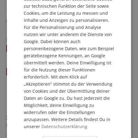
zur technischen Funktion der Seite sowie
Bass Drum Pad als Erweiterung oder Ersatz für E-Drum
ITALIAN
Cookies, um die Leistung zu messen und
Kits
Inhalte und Anzeigen zu personalisieren.
SPANISH
Ideal für XDrum DD-530
8" Mesh Head
Für die Personalisierung und Analyse
mehr anzeigen
Stabiler Stand durch Dornen
nutzen wir unter anderem die Dienste von
52,00 €
Zu Roland kompatibel
Neupreis
64,90
€
Google. Dabei können auch
Versandkostenfrei (AT)
Du sparst
personenbezogene Daten, wie zum Beispiel
12,90 €
inkl. MwSt.
gerätebezogene Kennungen, an Google
übermittelt werden. Deine Einwilligung ist
für die Nutzung dieser Funktionen
erforderlich. Mit dem Klick auf
„Akzeptieren“ stimmst du der Verwendung
von Cookies und der Übermittlung deiner
Daten an Google zu. Du hast jederzeit die
Möglichkeit, deine Einwilligung zu
widerrufen oder die Einstellungen
XDrum BDMP-08 8" Kick Pad mit Meshhead -
anzupassen. Weitere Details findest Du in
Retoure (Zustand: sehr gut)
unserer
Datenschutzerklärung
Erweiterung oder Ersatz für E-Drum Kits