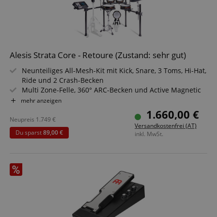
Alesis Strata Core - Retoure (Zustand: sehr gut)
Neunteiliges All-Mesh-Kit mit Kick, Snare, 3 Toms, Hi-Hat,
Ride und 2 Crash-Becken
Multi Zone-Felle, 360° ARC-Becken und Active Magnetic
Hi-Hat-Technologie
mehr anzeigen
Hochmodernes Touchscreen-Modul mit der BFD Sound
1.660,00 €
Engine und 75 Kits
Neupreis
1.749
€
Versandkostenfrei (AT)
8"/10" Dual-Zone Mesh Toms und 8" Kick Drum
Du sparst
89,00 €
inkl. MwSt.
Zwei 12" Crash-Becken und ein 14" Ride-Becken
Modul mit 7"-Touch-Display