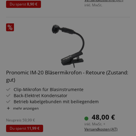
Inklusive Handmikrofon und Tragegurt
Du sparst
8,90 €
inkl. MwSt.
Pronomic IM-20 Bläsermikrofon - Retoure (Zustand:
gut)
Clip-Mikrofon für Blasinstrumente
Back-Elektret Kondensator
Betrieb kabelgebunden mit beiliegendem
Phantomspeiseadapter
mehr anzeigen
Richtcharakteristik: Niere
48,00 €
Frequenzgang: 50 - 16.000Hz
Neupreis
59,99
€
inkl. MwSt. +
Du sparst
11,99 €
Versandkosten (AT)