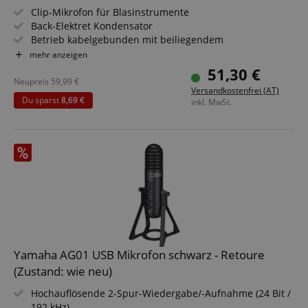
Clip-Mikrofon für Blasinstrumente
Back-Elektret Kondensator
Betrieb kabelgebunden mit beiliegendem
Phantomspeiseadapter
mehr anzeigen
Richtcharakteristik: Niere
51,30 €
Frequenzgang: 50 - 16.000Hz
Neupreis
59,99
€
Versandkostenfrei (AT)
Du sparst
8,69 €
inkl. MwSt.
Yamaha AG01 USB Mikrofon schwarz - Retoure
(Zustand: wie neu)
Hochauflösende 2-Spur-Wiedergabe/-Aufnahme (24 Bit /
192 kHz)