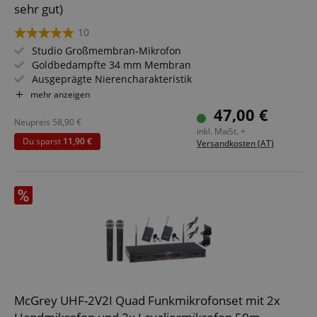
sehr gut)
10
Studio Großmembran-Mikrofon
Goldbedampfte 34 mm Membran
Ausgeprägte Nierencharakteristik
Robustes Metallgehäuse mit kratzfester Oberfläche
mehr anzeigen
Benötigt 48 V Phantompower
47,00 €
Inkl. Mikrofonspinne, Etui und Windschutz
Neupreis
58,90
€
inkl. MwSt. +
Du sparst
11,90 €
Versandkosten (AT)
McGrey UHF-2V2I Quad Funkmikrofonset mit 2x