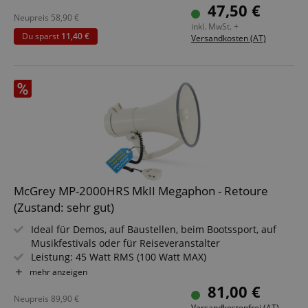
Benötigt 48 V Phantompower
47,50 €
Inkl. Mikrofonspinne, Etui und Windschutz
Neupreis
58,90
€
inkl. MwSt. +
Du sparst
11,40 €
Versandkosten (AT)
McGrey MP-2000HRS MkII Megaphon - Retoure
(Zustand: sehr gut)
Ideal für Demos, auf Baustellen, beim Bootssport, auf
Musikfestivals oder für Reiseveranstalter
Leistung: 45 Watt RMS (100 Watt MAX)
Reichweite: 1500 m bis max. 2400 m auf freiem Feld
mehr anzeigen
Funktionen: Sirene, Pfeifton, Aufnahme/Wiedergabe
81,00 €
Mit USB/SD und Aux-Eingang
Neupreis
89,90
€
Versandkostenfrei (AT)