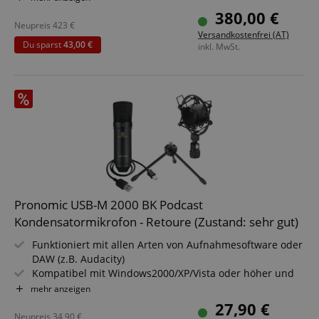
Stereo- & Multitrack-Aufnahme auf microSD, USB-
380,00 €
Speicher oder Rechner
Neupreis
423
€
Versandkostenfrei (AT)
2 x USB zum gleichzeitigen Anschluss von 2 Rechnern
Du sparst
43,00 €
inkl. MwSt.
oder Mobilgeräten
Rauscharme Revolution Preamps mit 76 dB
Vorverstärkung
Pronomic USB-M 2000 BK Podcast
Kondensatormikrofon - Retoure (Zustand: sehr gut)
Funktioniert mit allen Arten von Aufnahmesoftware oder
DAW (z.B. Audacity)
Kompatibel mit Windows2000/XP/Vista oder höher und
Mac OS X
mehr anzeigen
Ideal für die Aufnahme von einzelnen Instrumenten,
27,90 €
Gesang und Sprache
Neupreis
34,90
€