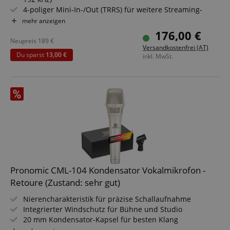
4-poliger Mini-In-/Out (TRRS) für weitere Streaming-
Anwendungen
mehr anzeigen
Flexible LOOPBACK-Funktion, ideal für Live-Streaming &
176,00 €
Aufnahme
Neupreis
189
€
Versandkostenfrei (AT)
Windows/Mac-Unterstützung durch USB-C Anschluss
Du sparst
13,00 €
inkl. MwSt.
3/8" Gewinde für Mikrofonständer (mit Schutzkappe)
USB-C Stromeingang (5V DC, 900mA)
Pronomic CML-104 Kondensator Vokalmikrofon -
Retoure (Zustand: sehr gut)
Nierencharakteristik für präzise Schallaufnahme
Integrierter Windschutz für Bühne und Studio
20 mm Kondensator-Kapsel für besten Klang
82 dB Signal-Rausch-Verhältnis für klare Aufnahmen