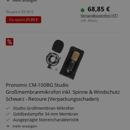
mehr anzeigen
Frequenzgang: 30 Hz - 20 kHz
68,85 €
Inkl. Mikrofonklemme und Aufbewahrungstasche
Neupreis
89,90
€
Versandkostenfrei (AT)
Du sparst
21,05 €
inkl. MwSt.
Pronomic CM-100BG Studio
Großmembranmikrofon inkl. Spinne & Windschutz
Schwarz - Retoure (Verpackungsschaden)
Studio Großmembran-Mikrofon
Goldbedampfte 34 mm Membran
Ausgeprägte Nierencharakteristik
Robustes Metallgehäuse mit kratzfester Oberfläche
mehr anzeigen