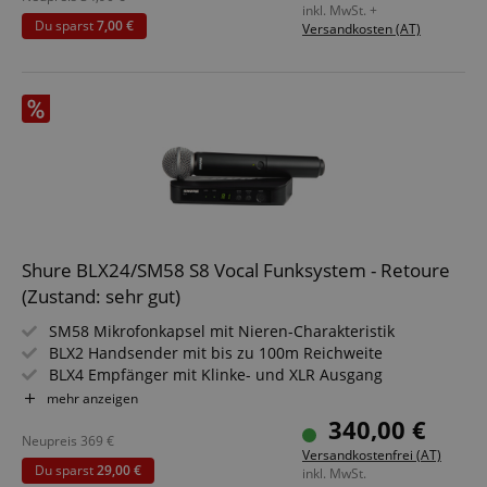
inkl. MwSt. +
14 mm-Back Elektret-Kondensatorkapsel
Du sparst
7,00 €
Versandkosten (AT)
Richtcharakteristik: Niere
Abtastung und Bitrate: 16 Bit / 48 kHz
Shure BLX24/SM58 S8 Vocal Funksystem - Retoure
(Zustand: sehr gut)
SM58 Mikrofonkapsel mit Nieren-Charakteristik
BLX2 Handsender mit bis zu 100m Reichweite
BLX4 Empfänger mit Klinke- und XLR Ausgang
Bis zu 12 kompatible Systeme pro Frequenzband
mehr anzeigen
QuickScan-Funktion
340,00 €
Frequenzbereich S8: 823-832 MHz
Neupreis
369
€
Versandkostenfrei (AT)
Du sparst
29,00 €
inkl. MwSt.