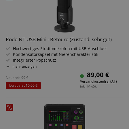
Rode NT-USB Mini - Retoure (Zustand: sehr gut)
Hochwertiges Studiomikrofon mit USB-Anschluss
Kondensatorkapsel mit Nierencharakteristik
Integrierter Popschutz
Eingebautes Audio-Interface mit USB-C-Anschluss
mehr anzeigen
Class Compliant - wird sofort vom Rechner erkannt
89,00 €
Kopfhörerausgang: 3,5 mm Stereoklinke mit
Neupreis
99
€
Versandkostenfrei (AT)
Lautstärkeregler
Du sparst
10,00 €
inkl. MwSt.
Schaltbares Direkt-Monitoring für latenzfreies
Mikrofonsignal
Inkl. USB-C auf USB-A Kabel