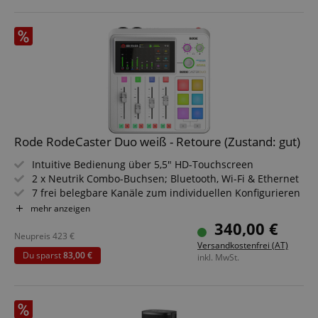
Rode RodeCaster Duo weiß - Retoure (Zustand: gut)
Intuitive Bedienung über 5,5" HD-Touchscreen
2 x Neutrik Combo-Buchsen; Bluetooth, Wi-Fi & Ethernet
7 frei belegbare Kanäle zum individuellen Konfigurieren
des Mixers
mehr anzeigen
Stereo- & Multitrack-Aufnahme auf microSD, USB-
340,00 €
Speicher oder Rechner
Neupreis
423
€
Versandkostenfrei (AT)
2 x USB zum gleichzeitigen Anschluss von 2 Rechnern
Du sparst
83,00 €
inkl. MwSt.
oder Mobilgeräten
Rauscharme Revolution Preamps mit 76 dB
Vorverstärkung