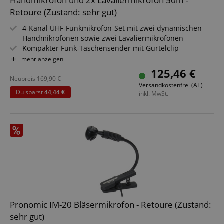
Handmikrofon und 2x Lavaliermikrofon 50m -
Retoure (Zustand: sehr gut)
4-Kanal UHF-Funkmikrofon-Set mit zwei dynamischen
Handmikrofonen sowie zwei Lavaliermikrofonen
Kompakter Funk-Taschensender mit Gürtelclip
Sprach- und gesangsoptimierte Mikrofone
mehr anzeigen
Reichweite 50 Meter
125,46 €
Betriebsdauer ca. 8 Stunden
Neupreis
169,90
€
Versandkostenfrei (AT)
Auch als Instrumentenfunk verwendbar
Du sparst
44,44 €
inkl. MwSt.
Pronomic IM-20 Bläsermikrofon - Retoure (Zustand:
sehr gut)