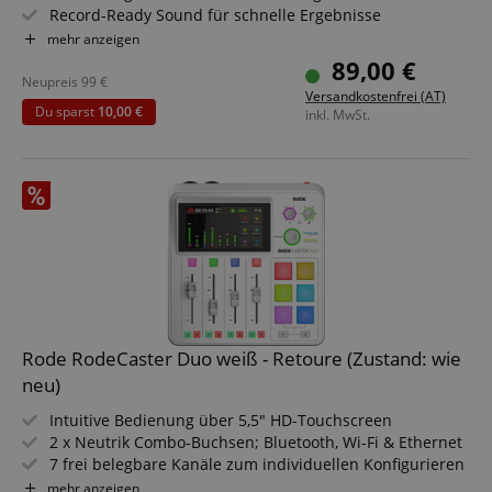
Record-Ready Sound für schnelle Ergebnisse
Nierencharakteristik
mehr anzeigen
Kamerafreundlicher Look
89,00 €
Inklusive Mikrofonhalterung, Windschutz und
Neupreis
99
€
Versandkostenfrei (AT)
Transporttasche
Du sparst
10,00 €
inkl. MwSt.
Anbieter /
Cookie
Laufzeit
Beschreibung
Domain
zoovu-
www.kirstein.at
1
Enables
vid-
Stunde
remembering
91347
59
the state of
Minuten
zoovu
assistant for
a given end
user (what
answers were
clicked, on
which page
he was the
last time,
etc.).
Google-
Rode RodeCaster Duo weiß - Retoure (Zustand: wie
Datenschutzerklärung
neu)
Intuitive Bedienung über 5,5" HD-Touchscreen
2 x Neutrik Combo-Buchsen; Bluetooth, Wi-Fi & Ethernet
7 frei belegbare Kanäle zum individuellen Konfigurieren
des Mixers
mehr anzeigen