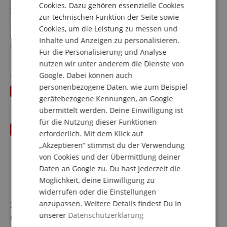
Cookies. Dazu gehören essenzielle Cookies
FRENCH
Silber/Rot - Retoure (Zustand: sehr gut)
zur technischen Funktion der Seite sowie
ITALIAN
Vocal-Mikrofon für Sprache und Gesang
Cookies, um die Leistung zu messen und
Ideal für Live-Auftritte
Inhalte und Anzeigen zu personalisieren.
SPANISH
Ausgewogener, präsenter Klang
Für die Personalisierung und Analyse
Klassisches Vintage Rockabilly Design
mehr anzeigen
nutzen wir unter anderem die Dienste von
Inklusive Reduziergewinde
36,00 €
Google. Dabei können auch
Farbe: Silber/Rot
Neupreis
39,90
€
inkl. MwSt. +
personenbezogene Daten, wie zum Beispiel
Du sparst
3,90 €
Versandkosten (AT)
gerätebezogene Kennungen, an Google
übermittelt werden. Deine Einwilligung ist
für die Nutzung dieser Funktionen
erforderlich. Mit dem Klick auf
„Akzeptieren“ stimmst du der Verwendung
von Cookies und der Übermittlung deiner
Daten an Google zu. Du hast jederzeit die
Möglichkeit, deine Einwilligung zu
widerrufen oder die Einstellungen
anzupassen. Weitere Details findest Du in
Zoom XAH-8 - 1A Showroom Modell (Zustand: wie
unserer
Datenschutzerklärung
neu, in OVP)