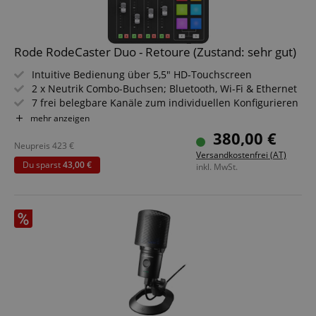
Rode RodeCaster Duo - Retoure (Zustand: sehr gut)
Intuitive Bedienung über 5,5" HD-Touchscreen
2 x Neutrik Combo-Buchsen; Bluetooth, Wi-Fi & Ethernet
7 frei belegbare Kanäle zum individuellen Konfigurieren
des Mixers
mehr anzeigen
Stereo- & Multitrack-Aufnahme auf microSD, USB-
380,00 €
Speicher oder Rechner
Neupreis
423
€
Versandkostenfrei (AT)
2 x USB zum gleichzeitigen Anschluss von 2 Rechnern
Du sparst
43,00 €
inkl. MwSt.
oder Mobilgeräten
Rauscharme Revolution Preamps mit 76 dB
Vorverstärkung