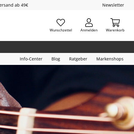
Versand ab 49€
Newsletter
Wunschzettel
Anmelden
Warenkorb
Info-Center
Blog
Ratgeber
Markenshops