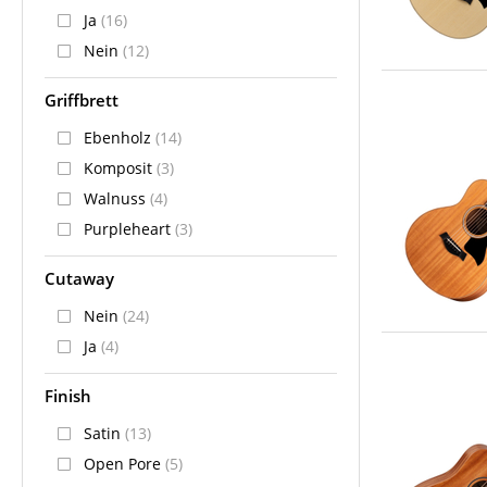
Ja
(16)
Nein
(12)
Griffbrett
Ebenholz
(14)
Komposit
(3)
Walnuss
(4)
Purpleheart
(3)
Cutaway
Nein
(24)
Ja
(4)
Finish
Satin
(13)
Open Pore
(5)