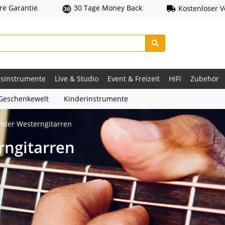
hre Garantie
30 Tage Money Back
Kostenloser 
asinstrumente
Live & Studio
Event & Freizeit
HiFi
Zubehör
Geschenkewelt
Kinderinstrumente
inder Westerngitarren
rngitarren