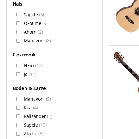
Hals
Sapele
(5)
Okoume
(9)
Ahorn
(2)
Mahagoni
(8)
Elektronik
Nein
(17)
Ja
(11)
Boden & Zarge
Mahagoni
(5)
Koa
(4)
Palisander
(2)
Sapele
(10)
Akazie
(3)