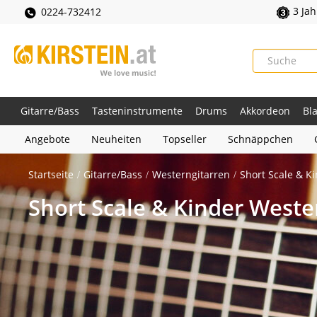
3 Ja
0224-732412
Gitarre/Bass
Tasteninstrumente
Drums
Akkordeon
Bl
Angebote
Neuheiten
Topseller
Schnäppchen
Startseite
Gitarre/Bass
Westerngitarren
Short Scale & K
Short Scale & Kinder Weste