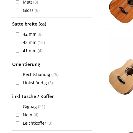
Matt
(3)
Gloss
(6)
Sattelbreite (ca)
42 mm
(8)
43 mm
(15)
41 mm
(4)
Orientierung
Rechtshändig
(25)
Linkshändig
(3)
inkl Tasche / Koffer
Gigbag
(21)
Nein
(4)
Leichtkoffer
(3)