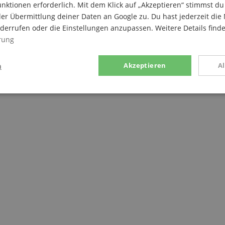
nktionen erforderlich. Mit dem Klick auf „Akzeptieren“ stimmst 
er Übermittlung deiner Daten an Google zu. Du hast jederzeit die 
iderrufen oder die Einstellungen anzupassen. Weitere Details find
rung
n
Akzeptieren
A
stik
Marketing
Funk
Statistik
Marketing
Funktional
rden verwendet, um zu sehen, wie Besucher die Website nutzen, z.B. Analyse-Cookies.
en, um einen bestimmten Besucher direkt zu identifizieren.