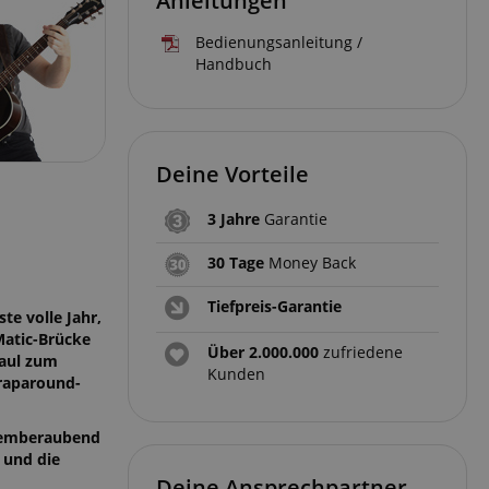
Anleitungen
Bedienungsanleitung /
Handbuch
Deine Vorteile
3 Jahre
Garantie
30 Tage
Money Back
Tiefpreis-Garantie
te volle Jahr,
Matic-Brücke
Über 2.000.000
zufriedene
Paul zum
Kunden
Wraparound-
atemberaubend
 und die
Deine Ansprechpartner