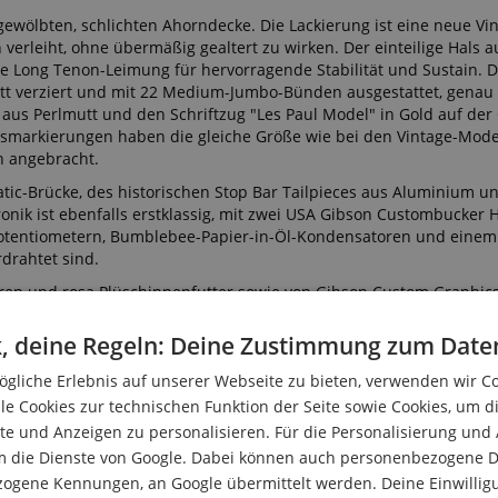
ewölbten, schlichten Ahorndecke. Die Lackierung ist eine neue Vin
 verleiht, ohne übermäßig gealtert zu wirken. Der einteilige Hals 
e Long Tenon-Leimung für hervorragende Stabilität und Sustain.
mutt verziert und mit 22 Medium-Jumbo-Bünden ausgestattet, genau 
 aus Perlmutt und den Schriftzug "Les Paul Model" in Gold auf der 
onsmarkierungen haben die gleiche Größe wie bei den Vintage-Mode
n angebracht.
atic-Brücke, des historischen Stop Bar Tailpieces aus Aluminium u
onik ist ebenfalls erstklassig, mit zwei USA Gibson Custombucker
otentiometern, Bumblebee-Papier-in-Öl-Kondensatoren und einem 
drahtet sind.
eren und rosa Plüschinnenfutter sowie von Gibson Custom Graphics
ssue ist nicht nur eine Gitarre, sondern eine Brücke zu einer Symp
 Musikgeschichte zu hinterlassen.
, deine Regeln: Deine Zustimmung zum Date
gliche Erlebnis auf unserer Webseite zu bieten, verwenden wir C
le Cookies zur technischen Funktion der Seite sowie Cookies, um d
e und Anzeigen zu personalisieren. Für die Personalisierung und
m die Dienste von Google. Dabei können auch personenbezogene D
zogene Kennungen, an Google übermittelt werden. Deine Einwilligun