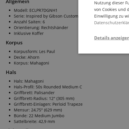
Allgemein
Nutzung dieser Fu
von Cookies und d
Modell: ECLPR7DGNH1
Serie: Inspired by Gibson Custom Collection
Einwilligung zu w
Anzahl Saiten: 6
Datenschutzerklä
Orientierung: Rechtshänder
Inklusive Koffer
Details anzeige
Korpus
Korpusform: Les Paul
Stati
Decke: Ahorn
Korpus: Mahagoni
Hals
Hals: Mahagoni
Hals-Profil: 50s Rounded Medium C
Griffbrett: Palisander
Griffbrett-Radius: 12" (305 mm)
Griffbrett-Einlagen: Perloid Trapeze
Statistik-Cookies we
Mensur: 24,75" (629 mm)
nicht verwendet werd
Bünde: 22 Medium Jumbo
Sattelbreite: 42,9 mm