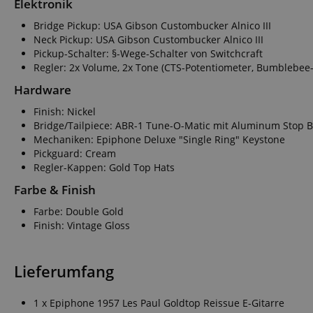
Elektronik
Anbieter
Bridge Pickup: USA Gibson Custombucker Alnico III
Cookie
Domain
Neck Pickup: USA Gibson Custombucker Alnico III
zoovu-
www.kir
Pickup-Schalter: §-Wege-Schalter von Switchcraft
vid-
Regler: 2x Volume, 2x Tone (CTS-Potentiometer, Bumblebee
91347
Hardware
Finish: Nickel
Bridge/Tailpiece: ABR-1 Tune-O-Matic mit Aluminum Stop B
Mechaniken: Epiphone Deluxe "Single Ring" Keystone
Pickguard: Cream
Regler-Kappen: Gold Top Hats
Farbe & Finish
Farbe: Double Gold
Finish: Vintage Gloss
Lieferumfang
1 x Epiphone 1957 Les Paul Goldtop Reissue E-Gitarre