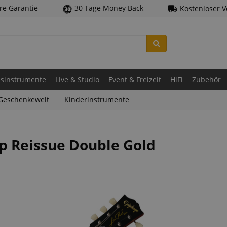
hre Garantie
30 Tage Money Back
Kostenloser 
asinstrumente
Live & Studio
Event & Freizeit
HiFi
Zubehör
Geschenkewelt
Kinderinstrumente
p Reissue Double Gold