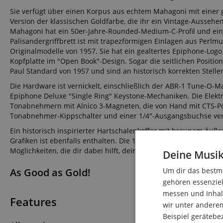
Sie verfügt über einen Korpus aus echtem Mahagoni mit einer g
Version der klassischen Goldfarbe, die ihr ein Vintage-Aussehen
Mahagoni hat ein 50er-Jahre-Rounded-Medium-C-Profil und ein
Palisandergriffbrett ist mit trapezförmigen Einlagen aus Perl
Originalmodelle von 1957. Sie hat ein gealtertes Epiphone-Logo
Kopfplatte im "Open Book"-Design. Sogar die seitlichen Positi
Paul Standard von 1957 und sind an historisch korrekten Stelle
Die Hardware ist vernickelt, einschließlich der ABR-1 Tune-O-M
Epiphone Deluxe "Single Ring" Keystone-Mechaniken. Die Elektr
Tonabnehmern mit Alnico 3-Magneten, die von Hand mit CTS-P
Tonabnehmer-Kippschalter und einer 1/4"-Ausgangsbuchse ver
Ein historisch inspirierter Hartschalenkoffer mit braunem Äuß
Grafiken ist ebenfalls enthalten. Die 1957 Les Paul Goldtop Rei
Möglichkeiten, die dir dabei hilft, deine eigenen Spuren in der
Deine Musik
As Good as Gold!
Um dir das bestmö
gehören essenziel
messen und Inhalt
Features
wir unter andere
Beispiel gerätebe