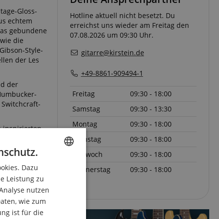
tage-Gloss-
Hotline aktuell nicht besetzt. Du
aus echtem
erreichst uns wieder am Freitag den
 Das gebundene
07.08.2026 um 09:30 Uhr.
wie die
Gibson-Style-
gitarre@kirstein.de
llen der Les
+49-8861-909494-1
nd der
Freitag
09:30 - 18:00
 Humbucker-
Switchcraft-
Samstag
09:30 - 13:30
Montag
09:30 - 18:00
 inspirierten
honie von
Dienstag
09:30 - 18:00
nschutz.
Mittwoch
09:30 - 18:00
ookies. Dazu
ENGLISH
Donnerstag
09:30 - 18:00
ie Leistung zu
GERMAN
 Analyse nutzen
DUTCH
aten, wie zum
g ist für die
FRENCH