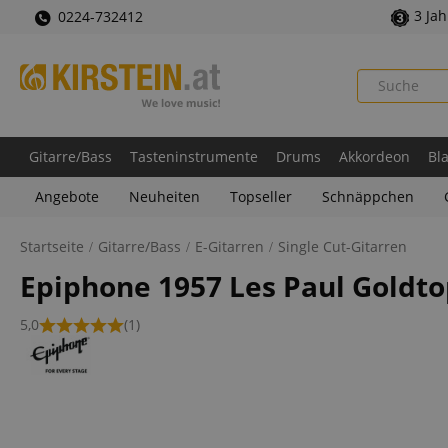
3 Ja
0224-732412
Gitarre/Bass
Tasteninstrumente
Drums
Akkordeon
Bl
Angebote
Neuheiten
Topseller
Schnäppchen
Startseite
Gitarre/Bass
E-Gitarren
Single Cut-Gitarren
Epiphone 1957 Les Paul Goldto
5,0
(1)