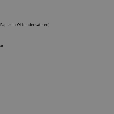
 /
Laufzeit
Beschreibung
stein.at
1 Stunde
Enables remembering the state of zoovu assistant for a given
59
answers were clicked, on which page he was the last time, etc.
-Papier-in-Öl-Kondensatoren)
Minuten
Google-Datenschutzerklärung
ar