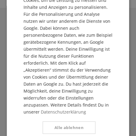
Cookies, um die Leistung zu messen und
Inhalte und Anzeigen zu personalisieren.
SPANISH
Für die Personalisierung und Analyse
nutzen wir unter anderem die Dienste von
Google. Dabei können auch
personenbezogene Daten, wie zum Beispiel
gerätebezogene Kennungen, an Google
übermittelt werden. Deine Einwilligung ist
für die Nutzung dieser Funktionen
erforderlich. Mit dem Klick auf
„Akzeptieren“ stimmst du der Verwendung
Der Kirstein Beat!
von Cookies und der Übermittlung deiner
Daten an Google zu. Du hast jederzeit die
Melde Dich jetzt zu unserem Newsletter an und
Möglichkeit, deine Einwilligung zu
sichere Dir Deinen
5€ Gutschein
.
widerrufen oder die Einstellungen
anzupassen. Weitere Details findest Du in
unserer
Datenschutzerklärung
Kostenlos abonnieren »
Alle ablehnen
Mehr Info »