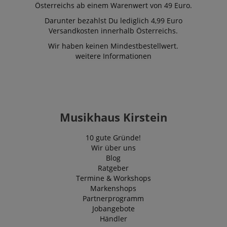
Österreichs ab einem Warenwert von 49 Euro.
Darunter bezahlst Du lediglich 4,99 Euro
Anbieter /
Versandkosten innerhalb Österreichs.
Cookie
Laufzeit
Beschreibung
Domain
Wir haben keinen Mindestbestellwert.
zoovu-
www.kirstein.at
1
Enables
weitere Informationen
vid-
Stunde
remembering
91347
59
the state of
Minuten
zoovu
assistant for
a given end
user (what
answers were
clicked, on
which page
Musikhaus Kirstein
he was the
last time,
etc.).
Google-
10 gute Gründe!
Datenschutzerklärung
Wir über uns
Blog
Ratgeber
Termine & Workshops
Markenshops
Partnerprogramm
Jobangebote
Händler