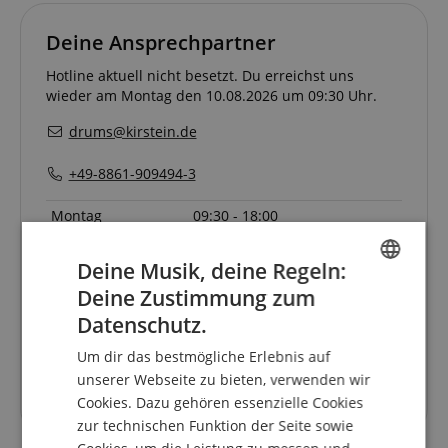
Deine Ansprechpartner
Hotline aktuell nicht besetzt. Du erreichst uns
wieder am Montag den 10.08.2026 um 09:30 Uhr.
drums@kirstein.de
+49-8861-909494-3
Montag
09:30 - 18:00
Dienstag
09:30 - 18:00
Deine Musik, deine Regeln:
Mittwoch
09:30 - 18:00
Deine Zustimmung zum
ENGLISH
Donnerstag
09:30 - 18:00
Datenschutz.
GERMAN
Freitag
09:30 - 18:00
Um dir das bestmögliche Erlebnis auf
DUTCH
Samstag
geschlossen
unserer Webseite zu bieten, verwenden wir
Cookies. Dazu gehören essenzielle Cookies
FRENCH
zur technischen Funktion der Seite sowie
ITALIAN