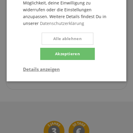
Möglichkeit, deine Einwilligung zu
widerrufen oder die Einstellungen
+49-8861-909494-1
anzupassen. Weitere Details findest Du in
unserer
Datenschutzerklärung
Montag
09:30 - 18:00
Dienstag
09:30 - 18:00
Alle ablehnen
Mittwoch
09:30 - 18:00
Donnerstag
09:30 - 18:00
Akzeptieren
Freitag
09:30 - 18:00
Details anzeigen
Samstag
geschlossen
Statistik
Marketing
Funktional
Statistik
Marketing
Funktional