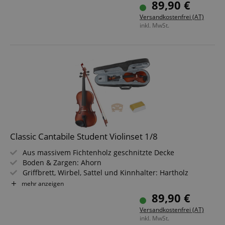
89,90 €
Kolofonium
Versandkostenfrei (AT)
inkl. MwSt.
Classic Cantabile Student Violinset 1/8
Aus massivem Fichtenholz geschnitzte Decke
Boden & Zargen: Ahorn
Griffbrett, Wirbel, Sattel und Kinnhalter: Hartholz
Größe: 1/8
mehr anzeigen
Inklusive Etui, Holzbogen, Ebenholzfrosch und
89,90 €
Kolofonium
Versandkostenfrei (AT)
inkl. MwSt.