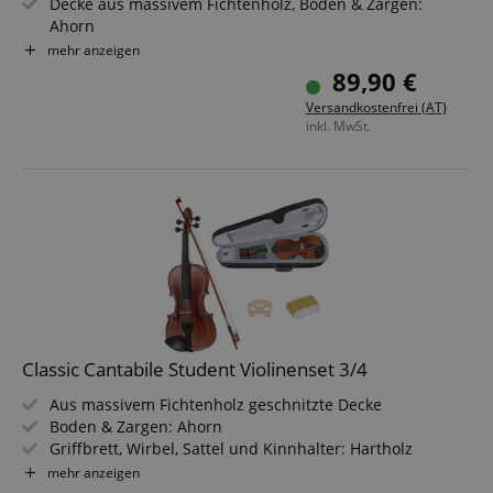
Decke aus massivem Fichtenholz, Boden & Zargen:
Ahorn
Griffbrett, Wirbel, Sattel und Kinnhalter: Ebenholz
mehr anzeigen
Inkl. Koffer mit Schulterriemen und Fronttasche, Bogen
89,90 €
mit Ebenholzfrosch, Kolofonium
Versandkostenfrei (AT)
inkl. MwSt.
Classic Cantabile Student Violinenset 3/4
Aus massivem Fichtenholz geschnitzte Decke
Boden & Zargen: Ahorn
Griffbrett, Wirbel, Sattel und Kinnhalter: Hartholz
Größe: 3/4
mehr anzeigen
Inklusive Etui, Holzbogen, Ebenholzfrosch und