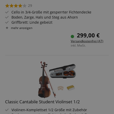
29
Cello in 3/4-Größe mit gesperrter Fichtendecke
Boden, Zarge, Hals und Steg aus Ahorn
Griffbrett: Linde gebeizt
Wirbel und Sattel aus Ahorn, geschwärzt
mehr anzeigen
Set inklusive Bogen und Tasche
299,00 €
Versandkostenfrei (AT)
inkl. MwSt.
Classic Cantabile Student Violinset 1/2
Violinen-Komplettset 1/2 Größe mit Zubehör