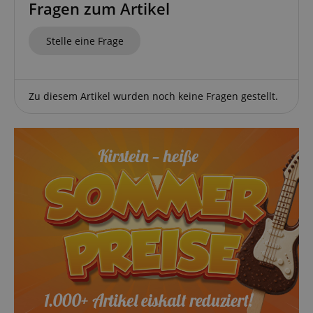
Fragen zum Artikel
Stelle eine Frage
Statistik
Marketing
Funktional
Zu diesem Artikel wurden noch keine Fragen gestellt.
Statistik-Cookies werden verwendet, um zu sehen,
wie Besucher die Website nutzen, z.B. Analyse-
Cookies. Diese Cookies können nicht verwendet
werden, um einen bestimmten Besucher direkt zu
identifizieren.
Anbieter /
Cookie
Laufzeit
Beschreibung
Domain
zoovu-
www.kirstein.at
1
Enables
vid-
Stunde
remembering
91347
59
the state of