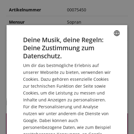
Artikelnummer
00075450
Mensur
Sopran
Tonabnehmer
Nein
Deine Musik, deine Regeln:
Deine Zustimmung zum
Farbe
Natur
ENGLISH
Datenschutz.
Orientierung
Rechtshändig
GERMAN
Um dir das bestmögliche Erlebnis auf
DUTCH
Gigbag,
unserer Webseite zu bieten, verwenden wir
Sparset mit
Notenheft/DVD/Medien,
Cookies. Dazu gehören essenzielle Cookies
FRENCH
Saiten, Stimmgerät
zur technischen Funktion der Seite sowie
ITALIAN
Cookies, um die Leistung zu messen und
Inhalte und Anzeigen zu personalisieren.
SPANISH
Kundenbewertungen
Für die Personalisierung und Analyse
nutzen wir unter anderem die Dienste von
Google. Dabei können auch
personenbezogene Daten, wie zum Beispiel