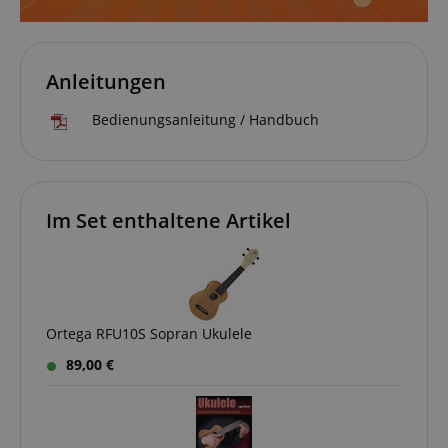
Minuten
zoovu
assistant for
a given end
user (what
answers were
clicked, on
Anleitungen
which page
he was the
last time,
Bedienungsanleitung / Handbuch
etc.).
Google-
Datenschutzerklärung
Im Set enthaltene Artikel
Ortega RFU10S Sopran Ukulele
89,00 €