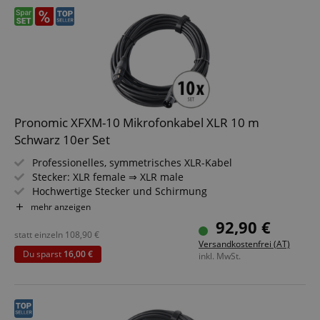
Pronomic XFXM-10 Mikrofonkabel XLR 10 m
Schwarz 10er Set
Professionelles, symmetrisches XLR-Kabel
Stecker: XLR female ⇒ XLR male
Hochwertige Stecker und Schirmung
Länge: 10m
mehr anzeigen
Farbe: Schwarz
92,90 €
Inkl. Kabelklette
statt einzeln
108,90
€
Versandkostenfrei (AT)
10 Stück im Set
Du sparst
16,00 €
inkl. MwSt.