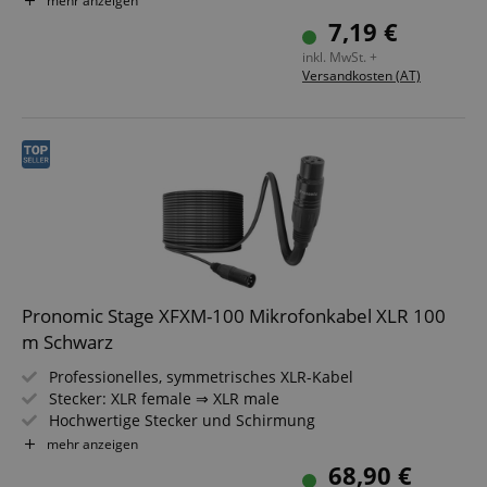
mehr anzeigen
Farbe: Schwarz
7,19 €
Inkl. Kabelklette
inkl. MwSt. +
Versandkosten (AT)
Pronomic Stage XFXM-100 Mikrofonkabel XLR 100
m Schwarz
Professionelles, symmetrisches XLR-Kabel
Stecker: XLR female ⇒ XLR male
Hochwertige Stecker und Schirmung
Länge: 100 m
mehr anzeigen
Farbe: Schwarz
68,90 €
Inkl. Kabelklette