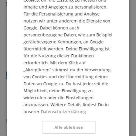
Schukostecker auf Kaltgerätebuchse, XLR/XLR 6m
Inhalte und Anzeigen zu personalisieren.
SPANISH
Kombi-Kabel für Stromversorgung und Signal
Für die Personalisierung und Analyse
Kein Kabelsalat mehr bei der Verbindung zu Aktivboxen
nutzen wir unter anderem die Dienste von
Stromkabel mit Schutzkontakt-Stecker und
Google. Dabei können auch
IEC/Kaltgeräte-Kupplung (female)
mehr anzeigen
personenbezogene Daten, wie zum Beispiel
Signalkabel mit XLR 3-polig male und XLR 3-polig female,
23,90 €
gerätebezogene Kennungen, an Google
Farbe: Schwarz
inkl. MwSt. +
übermittelt werden. Deine Einwilligung ist
Länge: 6 m
Versandkosten (AT)
für die Nutzung dieser Funktionen
erforderlich. Mit dem Klick auf
„Akzeptieren“ stimmst du der Verwendung
von Cookies und der Übermittlung deiner
Daten an Google zu. Du hast jederzeit die
Möglichkeit, deine Einwilligung zu
widerrufen oder die Einstellungen
anzupassen. Weitere Details findest Du in
unserer
Datenschutzerklärung
Pronomic XFXM-1 Mikrofonkabel XLR 1 m Schwarz
Alle ablehnen
Professionelles, symmetrisches XLR-Kabel