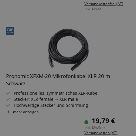
Versandkostenfrei (AT)
inkl. MwSt.
Pronomic XFXM-20 Mikrofonkabel XLR 20 m
Schwarz
Professionelles, symmetrisches XLR-Kabel
Stecker: XLR female ⇒ XLR male
Hochwertige Stecker und Schirmung
Länge: 20m
mehr anzeigen
Farbe: Schwarz
19,79 €
Inkl. Kabelklette
inkl. MwSt. +
Versandkosten (AT)