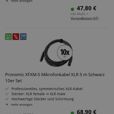
Länge: 50 m
mehr anzeigen
Farbe: Schwarz
47,80 €
Inkl. Kabelklette
Anbieter /
inkl. MwSt. +
Cookie
Laufzeit
Beschreibung
Domain
Versandkosten (AT)
zoovu-
www.kirstein.at
1
Enables
vid-
Stunde
remembering
91347
59
the state of
Minuten
zoovu
assistant for
a given end
user (what
answers were
clicked, on
which page
he was the
last time,
etc.).
Google-
Datenschutzerklärung
Pronomic XFXM-5 Mikrofonkabel XLR 5 m Schwarz
10er Set
Professionelles, symmetrisches XLR-Kabel
Stecker: XLR female ⇒ XLR male
Hochwertige Stecker und Schirmung
Länge: 5m
mehr anzeigen
Farbe: Schwarz
68,90 €