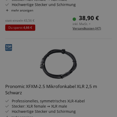
Hochwertige Stecker und Schirmung
Länge: 10m
mehr anzeigen
Farbe: Schwarz
38,90 €
Inkl. Kabelklette
statt einzeln
43,56
€
inkl. MwSt. +
4 Stück im Set
Du sparst
4,66 €
Versandkosten (AT)
Pronomic XFXM-2.5 Mikrofonkabel XLR 2,5 m
Schwarz
Professionelles, symmetrisches XLR-Kabel
Stecker: XLR female ⇒ XLR male
Hochwertige Stecker und Schirmung
Länge: 2,5m