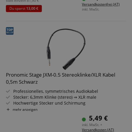
Inkl. Kabelklette
statt einzeln
81,90
€
Versandkostenfrei (AT)
10 Stück im Set
Du sparst
13,00 €
inkl. MwSt.
Pronomic Stage JXM-0.5 Stereoklinke/XLR Kabel
0,5m Schwarz
Professionelles, symmetrisches Audiokabel
Stecker: 6,3mm Klinke (stereo) ⇒ XLR male
Hochwertige Stecker und Schirmung
Länge: 0,5m
mehr anzeigen
Farbe: Schwarz
5,49 €
inkl. MwSt. +
Versandkosten (AT)