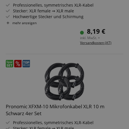
Professionelles, symmetrisches XLR-Kabel
Stecker: XLR female ⇒ XLR male
Hochwertige Stecker und Schirmung
Länge: 5m
mehr anzeigen
Farbe: Schwarz
8,19 €
Inkl. Kabelklette
inkl. MwSt. +
Versandkosten (AT)
Pronomic XFXM-10 Mikrofonkabel XLR 10 m
Schwarz 4er Set
Professionelles, symmetrisches XLR-Kabel
Stecker: XLR female ⇒ XLR male