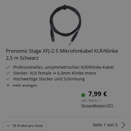
Pronomic Stage XFJ-2.5 Mikrofonkabel XLR/Klinke
2,5 m Schwarz
Professionelles, unsymmetrisches XLR/Klinke-Kabel
Stecker: XLR female ⇒ 6,3mm Klinke mono
Hochwertige Stecker und Schirmung
Länge: 2,5m
mehr anzeigen
Farbe: Schwarz
7,99 €
Inklusive Kabelklette
inkl. MwSt. +
Versandkosten (AT)
Seite
1
von
5
18 Artikel pro Seite