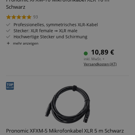
Schwarz
93
Professionelles, symmetrisches XLR-Kabel
Stecker: XLR female ⇒ XLR male
Hochwertige Stecker und Schirmung
Länge: 10m
mehr anzeigen
Farbe: Schwarz
10,89 €
Inkl. Kabelklette
inkl. MwSt. +
Versandkosten (AT)
Pronomic XFXM-5 Mikrofonkabel XLR 5 m Schwarz