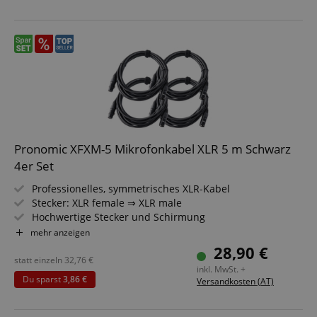
Pronomic XFXM-5 Mikrofonkabel XLR 5 m Schwarz
4er Set
Professionelles, symmetrisches XLR-Kabel
Stecker: XLR female ⇒ XLR male
Hochwertige Stecker und Schirmung
Länge: 5m
mehr anzeigen
Farbe: Schwarz
28,90 €
Inkl. Kabelklette
statt einzeln
32,76
€
inkl. MwSt. +
4 Stück im Set
Du sparst
3,86 €
Versandkosten (AT)