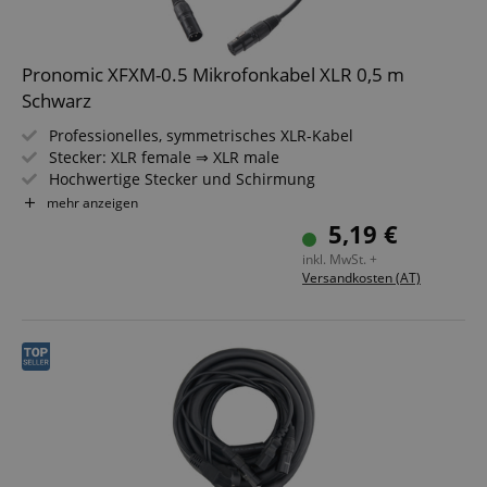
Pronomic XFXM-0.5 Mikrofonkabel XLR 0,5 m
Schwarz
Professionelles, symmetrisches XLR-Kabel
Stecker: XLR female ⇒ XLR male
Hochwertige Stecker und Schirmung
Länge: 0,5m
mehr anzeigen
Farbe: Schwarz
5,19 €
inkl. MwSt. +
Versandkosten (AT)