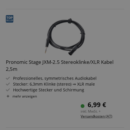
Pronomic Stage JXM-2.5 Stereoklinke/XLR Kabel
2,5m
Professionelles, symmetrisches Audiokabel
Stecker: 6,3mm Klinke (stereo) ⇒ XLR male
Hochwertige Stecker und Schirmung
Länge: 2,5m
mehr anzeigen
Farbe. Schwarz
6,99 €
inkl. MwSt. +
Versandkosten (AT)