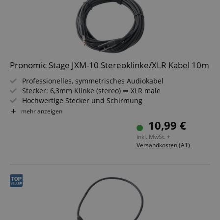
Pronomic Stage JXM-10 Stereoklinke/XLR Kabel 10m
Professionelles, symmetrisches Audiokabel
Stecker: 6,3mm Klinke (stereo) ⇒ XLR male
Hochwertige Stecker und Schirmung
Länge: 10m
mehr anzeigen
Farbe: Schwarz
10,99 €
inkl. MwSt. +
Versandkosten (AT)