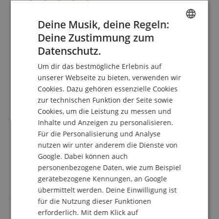
5.0
Deine Musik, deine Regeln:
5.0
/
Deine Zustimmung zum
ENGLISH
Basierend auf 1 Bewertungen
Datenschutz.
GERMAN
5 Sterne
1
Um dir das bestmögliche Erlebnis auf
DUTCH
4 Sterne
0
unserer Webseite zu bieten, verwenden wir
3 Sterne
0
Cookies. Dazu gehören essenzielle Cookies
FRENCH
2 Sterne
0
zur technischen Funktion der Seite sowie
ITALIAN
1 Stern
0
Cookies, um die Leistung zu messen und
Inhalte und Anzeigen zu personalisieren.
SPANISH
Eine Überprüfung der Bewertungen hat wie folgt
Für die Personalisierung und Analyse
stattgefunden: Nur Kunden, die in unserem
nutzen wir unter anderem die Dienste von
Onlineshop angemeldet sind und das Produkt
Google. Dabei können auch
tatsächlich bei uns erworben haben, können im
Kundenkonto eine Bewertung für den Artikel
personenbezogene Daten, wie zum Beispiel
abgeben.
gerätebezogene Kennungen, an Google
übermittelt werden. Deine Einwilligung ist
für die Nutzung dieser Funktionen
erforderlich. Mit dem Klick auf