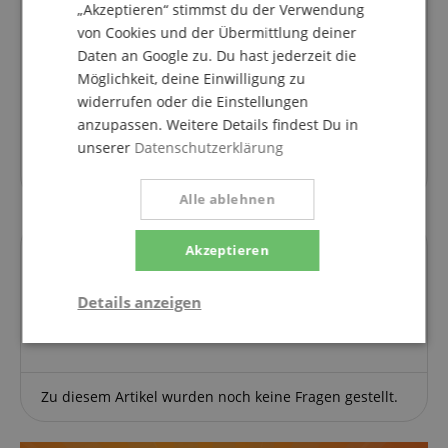
„Akzeptieren“ stimmst du der Verwendung
Bewertung nach langer Nutzungszeit
von Cookies und der Übermittlung deiner
Bewertung von
Ludwig Papa Lu
vom 20.05.2023
Daten an Google zu. Du hast jederzeit die
Variante
Pronomic KB-250R-V2 Kabelbinder Klett 250mm mit Ring
Möglichkeit, deine Einwilligung zu
10er Pack
verifizierter Kauf
widerrufen oder die Einstellungen
anzupassen. Weitere Details findest Du in
Neu ist Vieles gut. Wie sieht es nach intensiver
unserer
Datenschutzerklärung
Nutzung aus? Die Kabelbinder halten und sind wieder
und wieder verwendbar. 5 Sterne
Alle ablehnen
Akzeptieren
Fragen zum Artikel
Details anzeigen
Stelle eine Frage
Statistik
Marketing
Funktional
Zu diesem Artikel wurden noch keine Fragen gestellt.